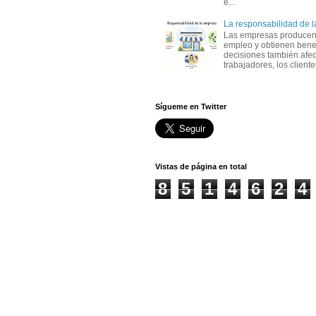
e...
La responsabilidad de 
Las empresas producen
empleo y obtienen benef
decisiones también afec
trabajadores, los clientes,
Sígueme en Twitter
Vistas de página en total
8
5
1
4
6
2
4