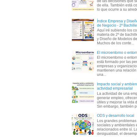
de las decisiones que s
de ella. También está c
lo que ocurre a su alrede
Índice Empresa y Dise
de Negocio - 2º Bachille
Aquí iré subiendo los c
materia de 2º de bachil
y Diseño de Modelos de
Muchos de los conte...
El microentorno o entor
El microentorno o entor
está formado por las pe
empresas y organizaci
mantienen una relación
una...
Impacto social y ambient
actividad empresarial
La actividad de una em
generar empleo, ofrecer
útiles y mejorar la vida 
Sin embargo, también p
ODS y desarrollo local
Los grandes problemas
sociales y ambientales 
relacionados entre sí. L
desigualdad, el desemp