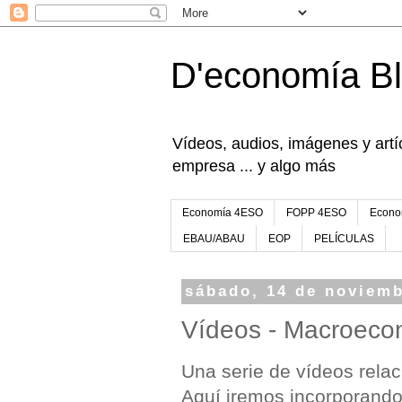
D'economía B
Vídeos, audios, imágenes y artíc
empresa ... y algo más
Economía 4ESO
FOPP 4ESO
Econo
EBAU/ABAU
EOP
PELÍCULAS
sábado, 14 de noviemb
Vídeos - Macroeco
Una serie de vídeos rela
Aquí iremos incorporand