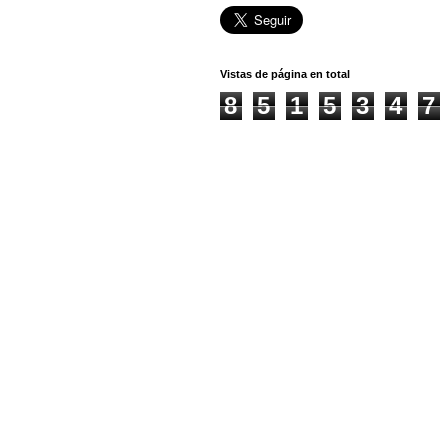
Vistas de página en total
8
5
1
5
3
4
7