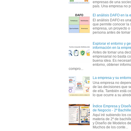
empresas de una socie
país. Una empresa no pu
El análisis DAFO en la
El análisis DAFO es un
que permite conocer la 
empresa, un proyecto o
persona antes de tomar d
Explorar el entorno y ge
información en la empr
Antes de tomar una dec
empresarial no basta co
buena idea. Es necesari
entorno, obtener informa
compro...
La empresa y su entorn
Una empresa no depen
de las decisiones que s
de ella. También está c
lo que ocurre a su alrede
Índice Empresa y Dise
de Negocio - 2º Bachille
Aquí iré subiendo los c
materia de 2º de bachil
y Diseño de Modelos de
Muchos de los conte...