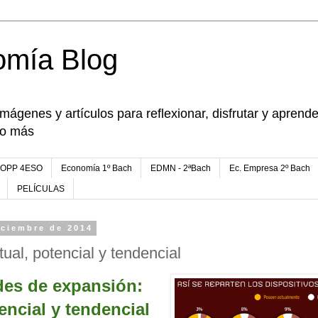
omía Blog
imágenes y artículos para reflexionar, disfrutar y apren
go más
FOPP 4ESO
Economía 1º Bach
EDMN - 2ªBach
Ec. Empresa 2º Bach
PELÍCULAS
iciembre de 2014
al, potencial y tendencial
des de expansión:
encial y tendencial