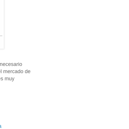
 necesario
del mercado de
 es muy
a