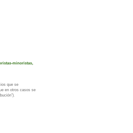
ristas-minoristas,
cios que se
que en otros casos se
ibución”).