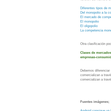
Diferentes tipos de 
Del monopolio a la co
El mercado de compe
El monopolio
El oligopolio
La competencia mono
Otra clasificación pod
Clases de mercados 
empresas-consumid
Debemos diferenciar e
comercializan a travé
comercializan a través
Fuentes imágenes;
Android consigue un