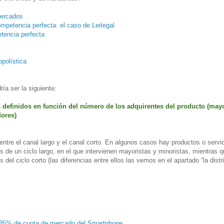
mercados
mpetencia perfecta: el caso de Leitegal
tencia perfecta
polística
ría ser la siguiente:
definidos en función del número de los adquirentes del producto (mayo
ores)
ntre el canal largo y el canal corto. En algunos casos hay productos o servi
s de un ciclo largo, en el que intervienen mayoristas y minoristas, mientras 
 del ciclo corto (las diferencias entre ellos las vemos en el apartado “la distr
 85% de cuota de mercado del Smartphone