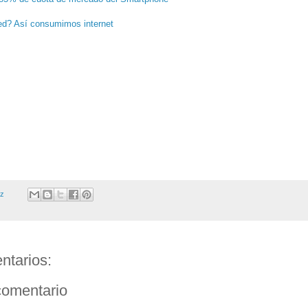
ed? Así consumimos internet
ez
ntarios:
comentario