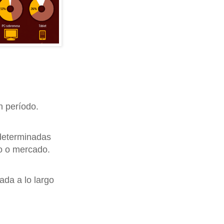
n período.
 determinadas
to o mercado.
ada a lo largo