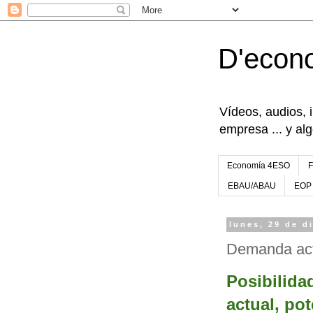
D'econ
Vídeos, audios, 
empresa ... y al
Economía 4ESO
EBAU/ABAU
EOP
lunes, 29 de d
Demanda actu
Posibilida
actual, pot