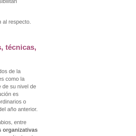
ibilitan
 al respecto.
 técnicas,
dos de la
es como la
e de su nivel de
ución es
ordinarios o
del año anterior.
ios, entre
 organizativas