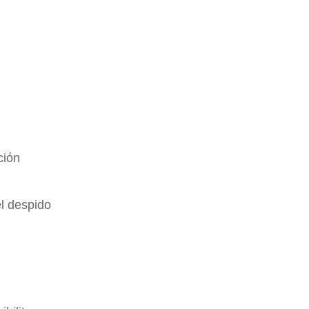
ción
el despido