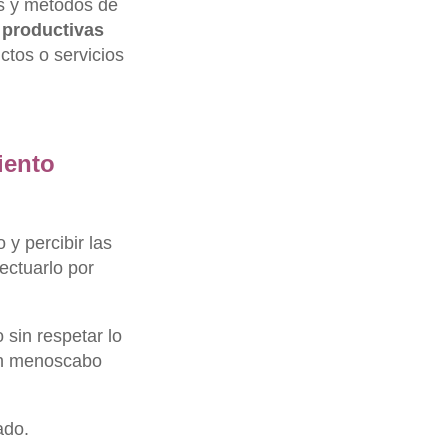
as y métodos de
 productivas
tos o servicios
iento
 y percibir las
ectuarlo por
 sin respetar lo
 en menoscabo
ado.