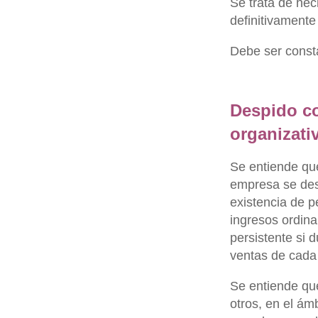
Se trata de hec
definitivamente 
Debe ser consta
Despido co
organizati
Se entiende qu
empresa se des
existencia de p
ingresos ordina
persistente si d
ventas de cada t
Se entiende qu
otros, en el ám