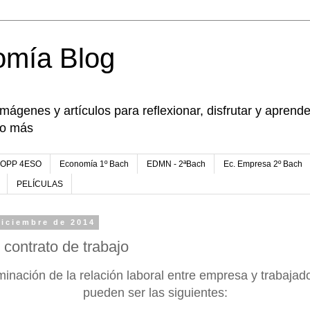
omía Blog
imágenes y artículos para reflexionar, disfrutar y apren
go más
FOPP 4ESO
Economía 1º Bach
EDMN - 2ªBach
Ec. Empresa 2º Bach
PELÍCULAS
diciembre de 2014
 contrato de trabajo
rminación de la relación laboral entre empresa y trabaja
pueden ser las siguientes: