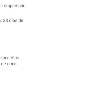
el empresario
, 33 días de
uince días.
o de doce