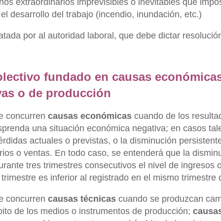
hos extraordinarios imprevisibles o inevitables que impos
el desarrollo del trabajo (incendio, inundación, etc.)
tada por al autoridad laboral, que debe dictar resolución
lectivo fundado en causas económicas,
vas o de producción
e concurren
causas económicas
cuando de los resulta
prenda una situación económica negativa; en casos tal
érdidas actuales o previstas, o la disminución persistent
rios o ventas. En todo caso, se entenderá que la dismin
urante tres trimestres consecutivos el nivel de ingresos 
rimestre es inferior al registrado en el mismo trimestre 
e concurren
causas técnicas
cuando se produzcan camb
bito de los medios o instrumentos de producción;
causas