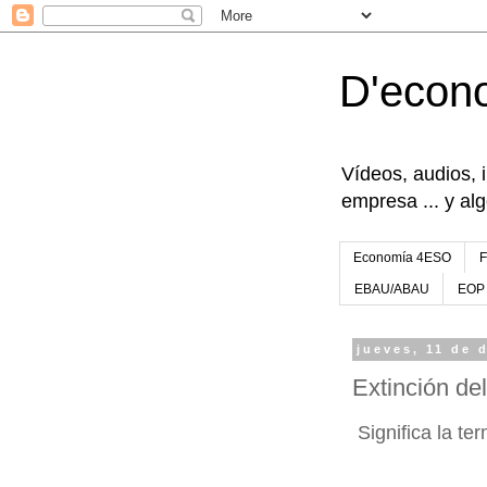
D'econ
Vídeos, audios, 
empresa ... y al
Economía 4ESO
EBAU/ABAU
EOP
jueves, 11 de 
Extinción del
Significa la te