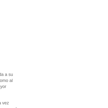
ida a su
como al
ayor
a vez