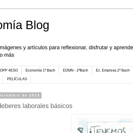
omía Blog
imágenes y artículos para reflexionar, disfrutar y apren
go más
FOPP 4ESO
Economía 1º Bach
EDMN - 2ªBach
Ec. Empresa 2º Bach
PELÍCULAS
iciembre de 2014
eberes laborales básicos