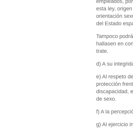
empleados, por 
esta ley, origen
orientación sex
del Estado esp
Tampoco podrán
hallasen en co
trate.
d) A su integri
e) Al respeto d
protección frent
discapacidad, e
de sexo.
f) A la percepc
g) Al ejercicio 