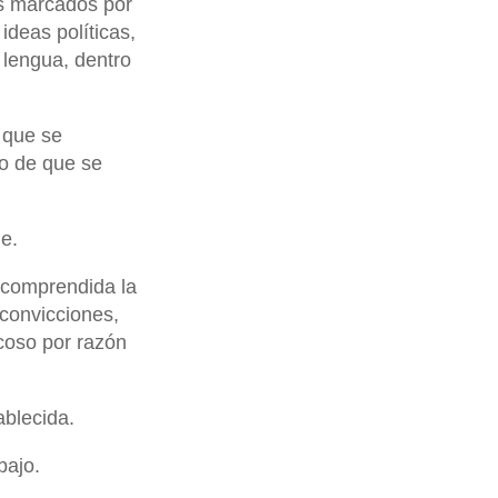
es marcados por
 ideas políticas,
e lengua, dentro
 que se
eo de que se
ne.
, comprendida la
 convicciones,
acoso por razón
ablecida.
bajo.