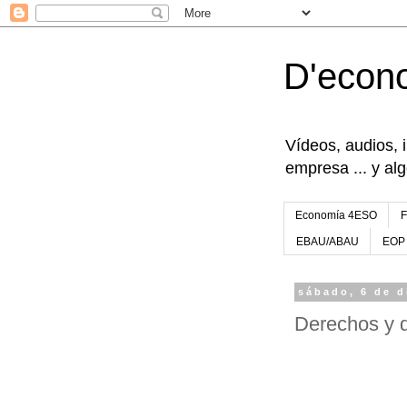
D'econ
Vídeos, audios, 
empresa ... y al
Economía 4ESO
EBAU/ABAU
EOP
sábado, 6 de d
Derechos y d