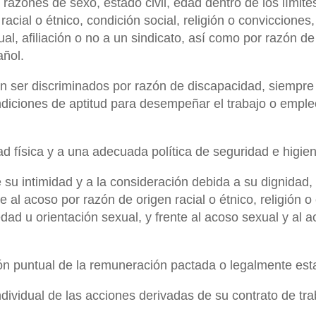
razones de sexo, estado civil, edad dentro de los límit
 racial o étnico, condición social, religión o convicciones,
ual, afiliación o no a un sindicato, así como por razón d
añol.
 ser discriminados por razón de discapacidad, siempre
ndiciones de aptitud para desempeñar el trabajo o empl
dad física y a una adecuada política de seguridad e higie
e su intimidad y a la consideración debida a su dignidad
e al acoso por razón de origen racial o étnico, religión o
dad u orientación sexual, y frente al acoso sexual y al 
ión puntual de la remuneración pactada o legalmente est
individual de las acciones derivadas de su contrato de tra