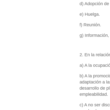
d) Adopción de 
e) Huelga.
f) Reunión.
g) Información,
2. En la relaci
a) A la ocupació
b) A la promoció
adaptación a la
desarrollo de p
empleabilidad.
c) A no ser dis