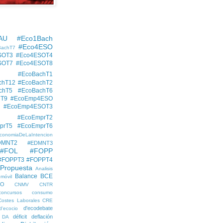
AU
#Eco1Bach
#Eco4ESO
BachT7
SOT3
#Eco4ESOT4
SOT7
#Eco4ESOT8
#EcoBachT1
chT12
#EcoBachT2
chT5
#EcoBachT6
hT9
#EcoEmp4ESO
#EcoEmp4ESOT3
#EcoEmprT2
prT5
#EcoEmprT6
conomiaDeLaIntencion
DMNT2
#EDMNT3
#FOL
#FOPP
#FOPPT3
#FOPPT4
 Propuesta
Analisis
Balance
BCE
móvil
EO
CNMV
CNTR
concursos
consumo
Costes Laborales
CRE
d'ecodebate
d'ecocio
déficit
deflación
DA