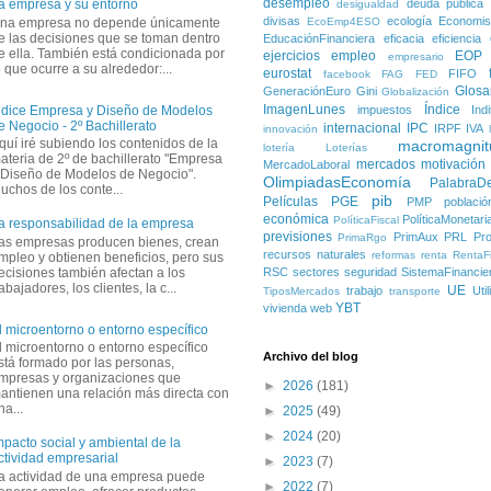
desempleo
deuda pública
a empresa y su entorno
desigualdad
divisas
ecología
Economis
na empresa no depende únicamente
EcoEmp4ESO
e las decisiones que se toman dentro
EducaciónFinanciera
eficacia
eficiencia
e ella. También está condicionada por
ejercicios
empleo
EOP
empresario
o que ocurre a su alrededor:...
eurostat
FIFO
facebook
FAG
FED
Glosa
GeneraciónEuro
Gini
Globalización
ImagenLunes
Índice
impuestos
Ind
ndice Empresa y Diseño de Modelos
e Negocio - 2º Bachillerato
internacional
IPC
IRPF
IVA
innovación
quí iré subiendo los contenidos de la
macromagnit
lotería
Loterías
ateria de 2º de bachillerato "Empresa
mercados
motivación
MercadoLaboral
 Diseño de Modelos de Negocio".
OlimpiadasEconomía
PalabraD
uchos de los conte...
pib
Películas
PGE
PMP
població
económica
PolíticaMonetari
PolíticaFiscal
a responsabilidad de la empresa
previsiones
PrimAux
PRL
Pro
PrimaRgo
as empresas producen bienes, crean
recursos naturales
reformas
renta
RentaFi
mpleo y obtienen beneficios, pero sus
ecisiones también afectan a los
RSC
sectores
seguridad
SistemaFinancie
rabajadores, los clientes, la c...
UE
trabajo
Uti
TiposMercados
transporte
YBT
vivienda
web
l microentorno o entorno específico
l microentorno o entorno específico
Archivo del blog
stá formado por las personas,
mpresas y organizaciones que
►
2026
(181)
antienen una relación más directa con
na...
►
2025
(49)
►
2024
(20)
mpacto social y ambiental de la
ctividad empresarial
►
2023
(7)
a actividad de una empresa puede
►
2022
(7)