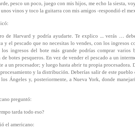
rde, pesco un poco, juego con mis hijos, me echo la siesta, vo
 unos vinos y toco la guitarra con mis amigos -respondió el me
icó:
o de Harvard y podría ayudarte. Te explico ... verás … debe
ca y el pescado que no necesitas lo vendes, con los ingresos c
 los ingresos del bote más grande podrías comprar varios b
a de botes pesqueros. En vez de vender el pescado a un interm
e a un procesador; y luego hasta abrir tu propia procesadora. 
 procesamiento y la distribución. Deberías salir de este pueblo 
 los Ángeles y, posteriormente, a Nueva York, donde manejar
cano preguntó:
iempo tarda todo eso?
ió el americano: