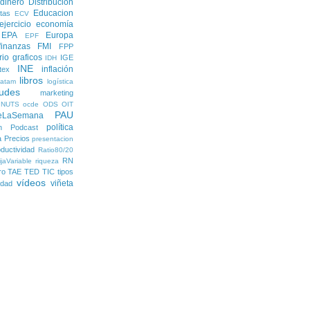
dinero
Distribución
Educacion
tas
ECV
ejercicio economía
EPA
Europa
EPF
finanzas
FMI
FPP
rio
graficos
IGE
IDH
INE
inflación
itex
libros
latam
logística
udes
marketing
NUTS
ocde
ODS
OIT
PAU
eLaSemana
política
n
Podcast
a
Precios
presentacion
ductividad
Ratio80/20
RN
jaVariable
riqueza
ro
TAE
TED
TIC
tipos
vídeos
viñeta
lidad