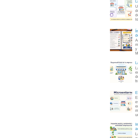
L
U
d
d
l
Í
d
A
m
y
M
L
L
e
d
t
E
E
e
e
m
u
I
a
L