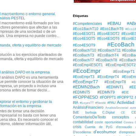
l macroentorno o entorno general.
Etiquetas
nálisis PESTEL
#EBAU #AB
l macroentorno está formado por los
#Competenciales
actores generales que afectan a las
#Eco1BachT10
#Eco1BachT6
#Eco1
mpresas de una sociedad o de un
#Eco4ESOT1
#Eco4ESOT2
#Eco4E
aís. Una empresa no puede contro...
#Eco4ESOT5
#Eco4ESOT6
#Eco4E
#EcoBach
#Eco4ESOT9
manda, oferta y equilibrio de mercado
#EcoBachT10
#EcoBachT11
#EcoBa
solución a los ejercicios planteados de
#EcoBachT3
#EcoBachT4
#EcoBa
demanda, oferta y equilibrio de mercado
#EcoBachT7
#EcoBachT8
#EcoBac
#EcoEmp4ESOT1
#EcoEmp4ESOT2
#EcoEmpr
#EcoEmprT1
l análisis DAFO en la empresa
#EcoEmprT3
#EcoEmprT4
#EcoEm
l análisis DAFO es una herramienta
#EcoEmprT7
ue permite conocer la situación de una
#EcoEmprT8
#E
mpresa, un proyecto o incluso una
#EDMN2Bach
#EDMNT1
#E
ersona antes de tomar decisi...
#EDMNT5
#EDMNT9
#EIE
#FOPP4ESO
#FOPPT1
#FOPPT2
xplorar el entorno y gestionar la
Actividad
#IA
#PAU
#LeyesTT
#Nestlé
nformación en la empresa
AnálisisFinanciero
AnalisisSectorial
auto
ntes de tomar una decisión
BdE
burbuja
C.Digital
C
CE
mpresarial no basta con tener una
ComentarioDeTexto
conceptos
uena idea. Es necesario conocer el
contabilidad
coste oportunidad
Costes
ntorno, obtener información útil,
crisis
Cuenta de PyG
d'ecoaudio
d'ecohumor
D'ecodilema
d'empresa