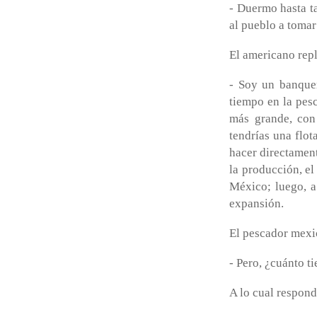
- Duermo hasta ta
al pueblo a tomar
El americano repl
- Soy un banquer
tiempo en la pes
más grande, con
tendrías una flot
hacer directament
la producción, el
México; luego, a
expansión.
El pescador mexi
- Pero, ¿cuánto t
A lo cual respond