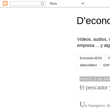
D'econ
Vídeos, audios, 
empresa ... y al
Economía 4ESO
EBAU/ABAU
EOP
lunes, 7 de en
El pescador 
U
n banquero de