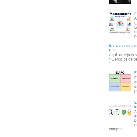
E
A
E
f
e
p
Ejercicios de de
resueltos
Aquí os dejo la 
“ Ejercicios de 
”
E
E
q
e
p
E
i
A
e
b
e
compro...