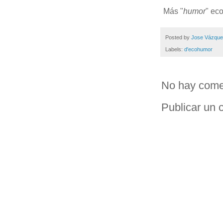
Más "
humor
" ec
Posted by
Jose Vázqu
Labels:
d'ecohumor
No hay come
Publicar un 