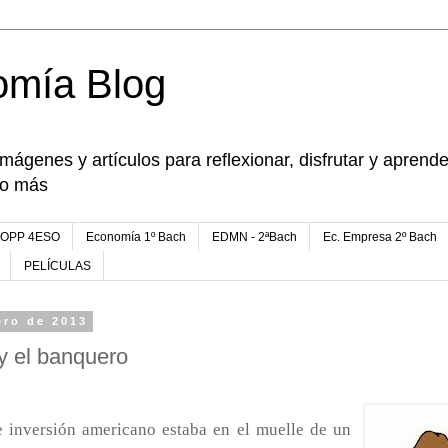
omía Blog
imágenes y artículos para reflexionar, disfrutar y apren
go más
FOPP 4ESO
Economía 1º Bach
EDMN - 2ªBach
Ec. Empresa 2º Bach
PELÍCULAS
ero de 2013
y el banquero
 inversión americano estaba en el muelle de un