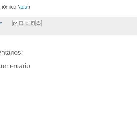
onómico (
aquí
)
ez
ntarios:
comentario