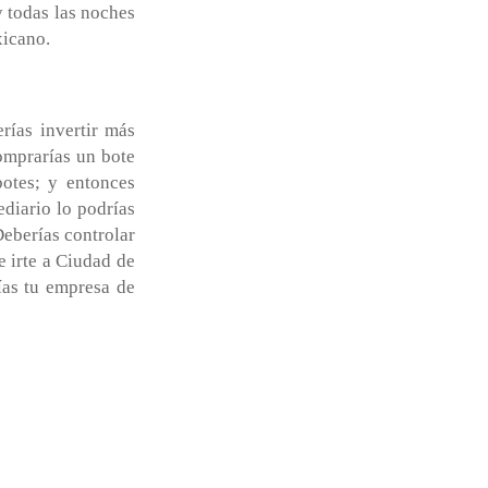
y todas las noches
xicano.
rías invertir más
omprarías un bote
otes; y entonces
ediario lo podrías
Deberías controlar
e irte a Ciudad de
ías tu empresa de