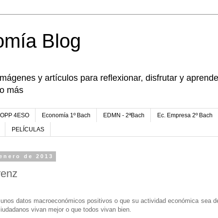
omía Blog
imágenes y artículos para reflexionar, disfrutar y apren
go más
FOPP 4ESO
Economía 1º Bach
EDMN - 2ªBach
Ec. Empresa 2º Bach
PELÍCULAS
enero de 2013
renz
 unos datos macroeconómicos positivos o que su actividad económica sea d
ciudadanos vivan mejor o que todos vivan bien.