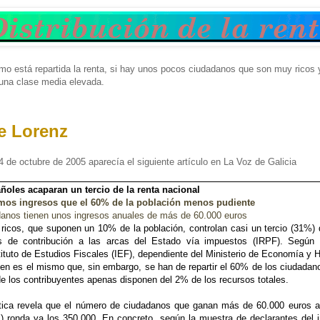
o está repartida la renta, si hay unos pocos ciudadanos que son muy rico
una clase media elevada.
e Lorenz
 de octubre de 2005 aparecía el siguiente artículo en La Voz de Galicia
ñoles acaparan un tercio de la renta nacional
os ingresos que el 60% de la población menos pudiente
anos tienen unos ingresos anuales de más de 60.000 euros
icos, que suponen un 10% de la población, controlan casi un tercio (31%) d
 de contribución a las arcas del Estado vía impuestos (IRPF). Según 
stituto de Estudios Fiscales (IEF), dependiente del Ministerio de Economía y 
ben es el mismo que, sin embargo, se han de repartir el 60% de los ciudada
 los contribuyentes apenas disponen del 2% de los recursos totales.
ica revela que el número de ciudadanos que ganan más de 60.000 euros al 
) ronda ya los 350.000. En concreto, según la muestra de declarantes del 