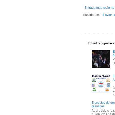
Entrada más reciente
Suscribirse a:
Enviar c
Entradas populares
E
d
P
c
E
A
E
f
e
p
Ejercicios de de
resueltos
Aquí os dejo la 
“ Ejercicios de 