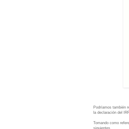
Podríamos también rea
la declaración del I
Tomando como referen
siguientes ...