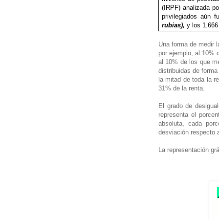
(IRPF) analizada po
privilegiados aún 
rubias),
y los 1.666
Una forma de medir la
por ejemplo, al 10% d
al 10% de los que men
distribuidas de forma
la mitad de toda la 
31% de la renta.
El grado de desigua
representa el porcen
absoluta, cada porc
desviación respecto 
La representación grá