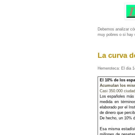
Debemos analizar cóm
muy pobres o si hay 
La curva d
Hemeroteca: El dia 14
El 10% de los espa
Acumulan los mism
Casi 350.000 ciudad
Los españoles más r
medida en términos
elaborado por el In
de dinero que perci
De hecho, un 10% de
Esa misma estadíst
millones de pesetas