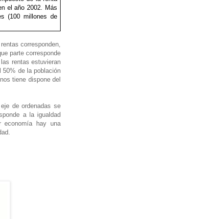
 en el año 2002. Más
es (100 millones de
s rentas corresponden,
 que parte corresponde
 las rentas estuvieran
al 50% de la población
nos tiene dispone del
 eje de ordenadas se
esponde a la igualdad
ier economía hay una
dad.