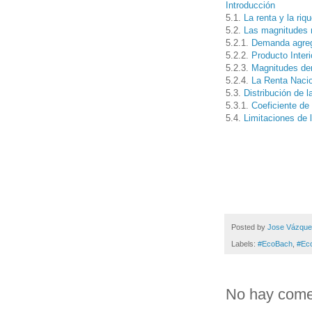
Introducción
5.1.
La renta y la riq
5.2.
Las magnitudes
5.2.1.
Demanda agre
5.2.2.
Producto Interi
5.2.3.
Magnitudes der
5.2.4.
La Renta Naci
5.3.
Distribución de l
5.3.1.
Coeficiente de
5.4.
Limitaciones de
Posted by
Jose Vázqu
Labels:
#EcoBach
,
#Ec
No hay come