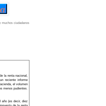
s y muchos ciudadanos
e la renta nacional,
un reciente informe
Hacienda, el volumen
nos menos pudientes.
año (es decir, diez
impuesto de la renta