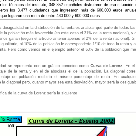
r los técnicos del instituto, 348.352 españoles disfrutaron de esa situación
fueron los 3.477 ciudadanos que ingresaron más de 600.000 euros anual
 que lograron una renta de entre 480.000 y 600.000 euros.
 desigualdad en la distribución de la renta es analizar qué parte de todas la
e la población más favorecida (en este caso el 31% de la renta nacional), y
os ganan (según el artículo anterior apenas el 2% de la renta nacional). Si
 igualitaria, al 10% de la población le correspondería 1/10 de toda la renta y 
renta. Pero como vemos en el ejemplo anterior el 60% de la población que me
ldad se representa con un gráfico conocido como
Curva de Lorenz
. En el
taje de la renta y en el de abscisas el de la población. La diagonal corr
entaje de población recibiría el mismo porcentaje de renta. En cualqu
a la diagonal pero, cuanto mayor sea esta desviación, mayor será la desigual
fica de la curva de Lorenz sería la siguiente