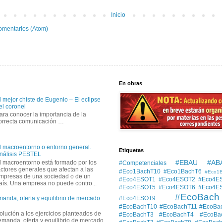
Inicio
omentarios (Atom)
En obras
l mejor chiste de Eugenio – El eclipse
el coronel
ara conocer la importancia de la
orrecta comunicación …
l macroentorno o entorno general.
Etiquetas
nálisis PESTEL
#EBAU #AB
l macroentorno está formado por los
#Competenciales
actores generales que afectan a las
#Eco1BachT10
#Eco1BachT6
#Eco1
mpresas de una sociedad o de un
#Eco4ESOT1
#Eco4ESOT2
#Eco4E
aís. Una empresa no puede contro...
#Eco4ESOT5
#Eco4ESOT6
#Eco4E
#EcoBach
#Eco4ESOT9
manda, oferta y equilibrio de mercado
#EcoBachT10
#EcoBachT11
#EcoBa
solución a los ejercicios planteados de
#EcoBachT3
#EcoBachT4
#EcoBa
demanda, oferta y equilibrio de mercado