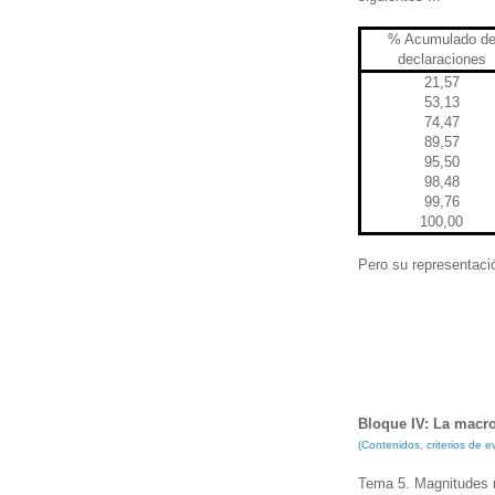
% Acumulado d
declaraciones
21,57
53,13
74,47
89,57
95,50
98,48
99,76
100,00
Pero su representació
Bloque IV: La mac
(Contenidos, criterios de
Tema 5. Magnitudes 