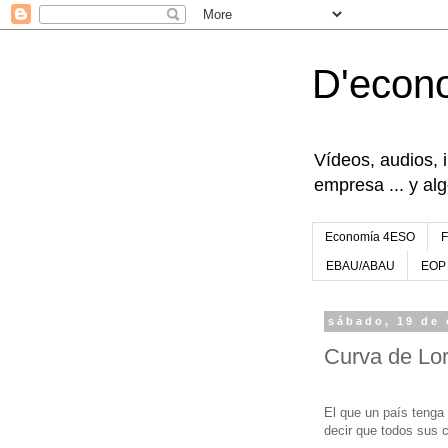
D'econ
Vídeos, audios, 
empresa ... y al
Economía 4ESO
EBAU/ABAU
EOP
sábado, 19 de 
Curva de Lo
El que un país tenga
decir que todos sus 