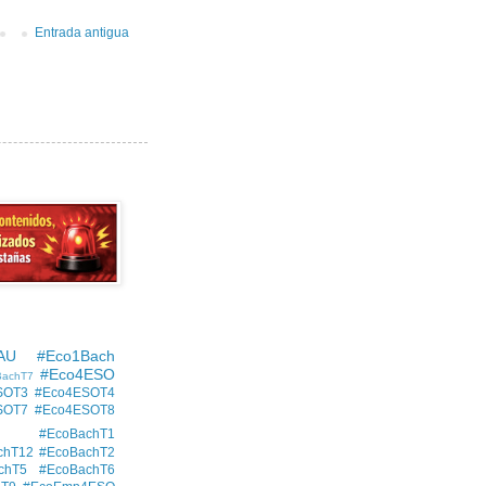
Entrada antigua
AU
#Eco1Bach
#Eco4ESO
BachT7
SOT3
#Eco4ESOT4
SOT7
#Eco4ESOT8
#EcoBachT1
chT12
#EcoBachT2
chT5
#EcoBachT6