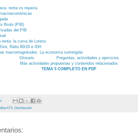
ueza: renta vs riqueza
 macroeconómicas
gada
or Bruto (PIB)
ivadas del PIB
onal
a renta: la curva de Lorenz
 Gini, Ratio 80/20 e IDH
 las macromagnitudes. La economía sumergida
Glosario
Preguntas, actividades y ejercicios
Más actividades propuestas y contenidos relacionados
TEMA 5 COMPLETO EN PDF
ez
oBachT5
,
Distribución
ntarios: