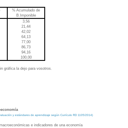
e
% Acumulado de
B.Imponible
3,56
21,44
42,02
64,13
77,00
86,73
94,16
100,00
n gráfica la dejo para vosotros.
roeconomía
 evaluación y estándares de aprendizaje según Currículo RD 1105/2014)
macroeconómicas e indicadores de una economía