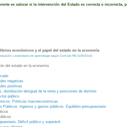
rente es valorar si la intervención del Estado es correcta o incorrecta, 
librios económicos y el papel del estado en la economía
 evaluación y estándares de aprendizaje según Currículo RD 1105/2014)
ión del estado en la economía
rcado
ades negativas
ades positivas
, distribución desigual de la renta y posiciones de dominio
ctor público
ómicos. Políticas macroeconómicas
s Públicos:
ingresos y gastos públicos. Equilibrio presupuestario
licos
úblicos
upuestario. Déficit público y superávit
l y sus efectos