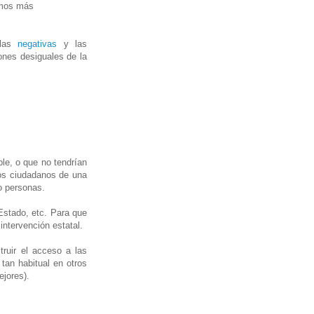
remos más
 las
negativas
y las
iones desiguales de la
le, o que no tendrían
los ciudadanos de una
o personas.
 Estado, etc. Para que
intervención estatal.
truir el acceso a las
an habitual en otros
jores).