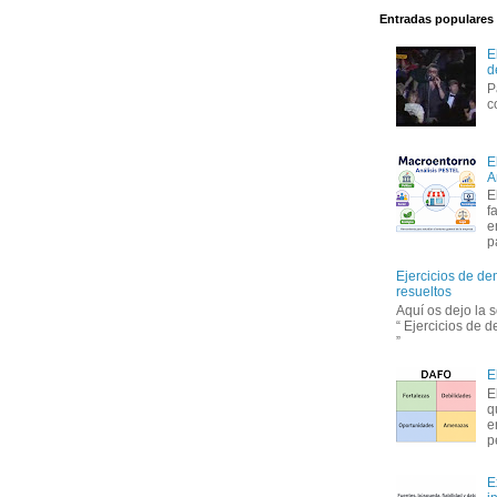
Entradas populares
E
d
P
c
E
A
E
f
e
p
Ejercicios de de
resueltos
Aquí os dejo la 
“ Ejercicios de 
”
E
E
q
e
p
E