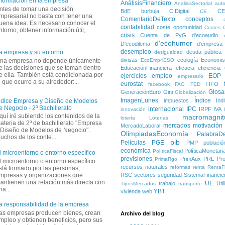
nformación en la empresa
AnálisisFinanciero
AnalisisSectorial
auto
ntes de tomar una decisión
BdE
burbuja
C.Digital
C
CE
mpresarial no basta con tener una
ComentarioDeTexto
conceptos
uena idea. Es necesario conocer el
contabilidad
coste oportunidad
Costes
ntorno, obtener información útil,
crisis
Cuenta de PyG
d'ecoaudio
d'ecohumor
D'ecodilema
d'empresa
desempleo
deuda pública
a empresa y su entorno
desigualdad
divisas
ecología
Economis
na empresa no depende únicamente
EcoEmp4ESO
e las decisiones que se toman dentro
EducaciónFinanciera
eficacia
eficiencia
e ella. También está condicionada por
ejercicios
empleo
EOP
empresario
o que ocurre a su alrededor:...
eurostat
FIFO
facebook
FAG
FED
Glosa
GeneraciónEuro
Gini
Globalización
ImagenLunes
Índice
impuestos
Ind
ndice Empresa y Diseño de Modelos
e Negocio - 2º Bachillerato
internacional
IPC
IRPF
IVA
innovación
quí iré subiendo los contenidos de la
macromagnit
lotería
Loterías
ateria de 2º de bachillerato "Empresa
mercados
motivación
MercadoLaboral
 Diseño de Modelos de Negocio".
OlimpiadasEconomía
PalabraD
uchos de los conte...
pib
Películas
PGE
PMP
població
económica
PolíticaMonetari
PolíticaFiscal
l microentorno o entorno específico
previsiones
PrimAux
PRL
Pro
PrimaRgo
l microentorno o entorno específico
recursos naturales
reformas
renta
RentaFi
stá formado por las personas,
mpresas y organizaciones que
RSC
sectores
seguridad
SistemaFinancie
antienen una relación más directa con
UE
trabajo
Uti
TiposMercados
transporte
na...
YBT
vivienda
web
a responsabilidad de la empresa
as empresas producen bienes, crean
Archivo del blog
mpleo y obtienen beneficios, pero sus