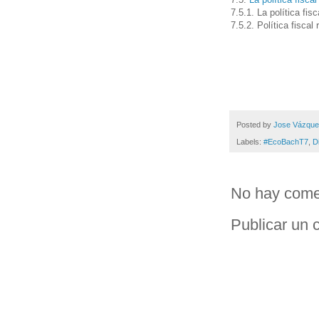
7.5.1. La política fis
7.5.2. Política fiscal 
Posted by
Jose Vázqu
Labels:
#EcoBachT7
,
D
No hay come
Publicar un 