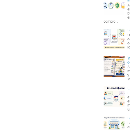
i
A
e
b
e
compro...
L
U
d
d
l
Í
d
A
m
y
M
E
E
e
e
m
u
L
L
e