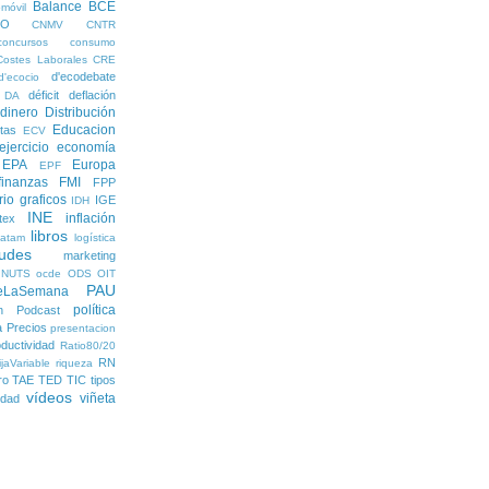
Balance
BCE
móvil
EO
CNMV
CNTR
concursos
consumo
Costes Laborales
CRE
d'ecodebate
d'ecocio
déficit
deflación
DA
dinero
Distribución
Educacion
tas
ECV
ejercicio economía
EPA
Europa
EPF
finanzas
FMI
FPP
rio
graficos
IGE
IDH
INE
inflación
itex
libros
latam
logística
udes
marketing
NUTS
ocde
ODS
OIT
PAU
eLaSemana
política
n
Podcast
a
Precios
presentacion
ductividad
Ratio80/20
RN
jaVariable
riqueza
ro
TAE
TED
TIC
tipos
vídeos
viñeta
lidad