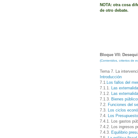
NOTA: otra cosa dife
de otro debate.
Bloque VII: Desequi
(Contenidos, criterios de
Tema 7. La intervenc
Introducción
7.1.
Los fallos del me
7.1.1.
Las externalid
7.1.2.
Las externalid
7.1.3.
Bienes públicos
7.2.
Funciones del se
7.3.
L
os ciclos econ
7.4.
Los Presupuesto
7.4.1. Los gastos púb
7.4.2. Los ingresos p
7.4.3.
Equilibrio pres
7.5.
La política fisca