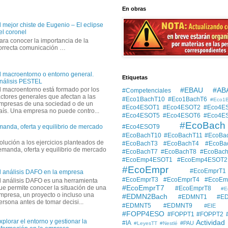
En obras
l mejor chiste de Eugenio – El eclipse
el coronel
ara conocer la importancia de la
orrecta comunicación …
l macroentorno o entorno general.
Etiquetas
nálisis PESTEL
#EBAU #AB
l macroentorno está formado por los
#Competenciales
actores generales que afectan a las
#Eco1BachT10
#Eco1BachT6
#Eco1
mpresas de una sociedad o de un
#Eco4ESOT1
#Eco4ESOT2
#Eco4E
aís. Una empresa no puede contro...
#Eco4ESOT5
#Eco4ESOT6
#Eco4E
#EcoBach
#Eco4ESOT9
manda, oferta y equilibrio de mercado
#EcoBachT10
#EcoBachT11
#EcoBa
solución a los ejercicios planteados de
#EcoBachT3
#EcoBachT4
#EcoBa
demanda, oferta y equilibrio de mercado
#EcoBachT7
#EcoBachT8
#EcoBac
#EcoEmp4ESOT1
#EcoEmp4ESOT2
#EcoEmpr
#EcoEmprT1
l análisis DAFO en la empresa
#EcoEmprT3
#EcoEmprT4
#EcoEm
l análisis DAFO es una herramienta
#EcoEmprT7
ue permite conocer la situación de una
#EcoEmprT8
#E
mpresa, un proyecto o incluso una
#EDMN2Bach
#EDMNT1
#E
ersona antes de tomar decisi...
#EDMNT5
#EDMNT9
#EIE
#FOPP4ESO
#FOPPT1
#FOPPT2
xplorar el entorno y gestionar la
Actividad
#IA
#PAU
#LeyesTT
#Nestlé