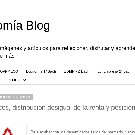
omía Blog
imágenes y artículos para reflexionar, disfrutar y apren
go más
FOPP 4ESO
Economía 1º Bach
EDMN - 2ªBach
Ec. Empresa 2º Bach
PELÍCULAS
enero de 2013
os, distribución desigual de la renta y posicio
Para acabar con los denominados fallos del mercado, vamos