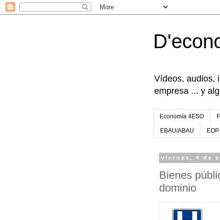
D'econ
Vídeos, audios, 
empresa ... y al
Economía 4ESO
EBAU/ABAU
EOP
viernes, 4 de 
Bienes públic
dominio