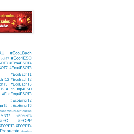
AU
#Eco1Bach
#Eco4ESO
BachT7
SOT3
#Eco4ESOT4
SOT7
#Eco4ESOT8
#EcoBachT1
chT12
#EcoBachT2
chT5
#EcoBachT6
hT9
#EcoEmp4ESO
#EcoEmp4ESOT3
#EcoEmprT2
prT5
#EcoEmprT6
conomiaDeLaIntencion
DMNT2
#EDMNT3
#FOL
#FOPP
#FOPPT3
#FOPPT4
 Propuesta
Analisis