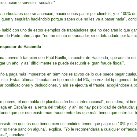
educación o servicios sociales".
 particulares que se anuncian, haciéndonos pasar por clientes, y el 100% d
siguen y seguirán haciéndolo porque saben que no les va a pasar nada", cont
e habló con uno de estos ejemplos de trabajadores que no declaran lo que ga
re de Pedro afirma que "no me siento defraudador, sino defraudado por la so
 inspector de Hacienda
ama conversó también con Raúl Burillo, inspector de Hacienda, que admite que
ar un año, y así difícilmente se puede descubrir el gran fraude fiscal".
ñola paga más impuestos en términos relativos de lo que puede pagar cualqu
illo. Estas últimas "tributan un tipo medio del 5%, en vez del tipo general de
car bonificaciones y deducciones, y ahí se ejecuta el fraude, acogiéndose a p
e pobres, el rico habla de planificación fiscal internacional", considera, al ti
a en España es la renta del trabajo, y ahí no hay posibilidad de defraudar,
tando que por eso existe más fraude entre los que más tienen que entre los t
consiste en que los que tienen bien escondidos tienen que pagar un 10% y el 
r no tiene sanción alguna", explica. "Yo le recomendaría a cualquier defraud
uda", concluye.”