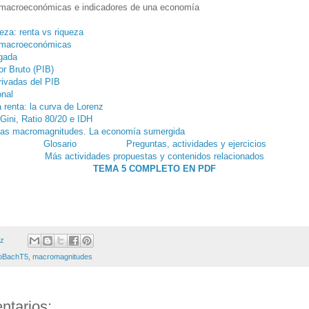
macroeconómicas e indicadores de una economía
ueza: renta vs riqueza
 macroeconómicas
gada
or Bruto (PIB)
ivadas del PIB
onal
a renta: la curva de Lorenz
 Gini, Ratio 80/20 e IDH
 las macromagnitudes. La economía sumergida
Glosario
Preguntas, actividades y ejercicios
Más actividades propuestas y contenidos relacionados
TEMA 5 COMPLETO EN PDF
ez
oBachT5
,
macromagnitudes
ntarios: