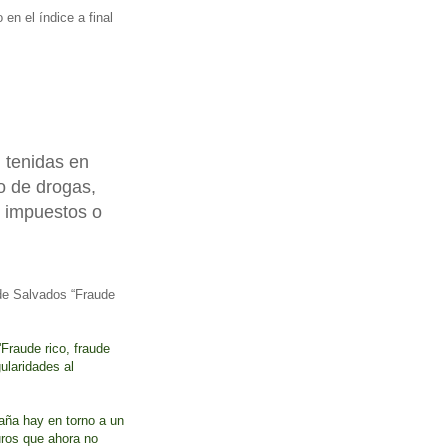
en el índice a final
.
 tenidas en
co de drogas,
r impuestos o
 de Salvados “Fraude
'Fraude rico, fraude
gularidades al
aña hay en torno a un
ros que ahora no