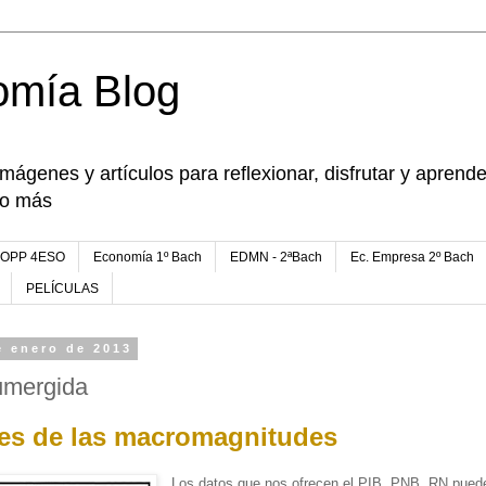
omía Blog
imágenes y artículos para reflexionar, disfrutar y apren
go más
FOPP 4ESO
Economía 1º Bach
EDMN - 2ªBach
Ec. Empresa 2º Bach
PELÍCULAS
e enero de 2013
umergida
nes de las macromagnitudes
Los datos que nos ofrecen el PIB, PNB, RN puede