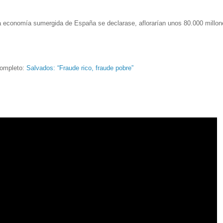
 la economía sumergida de España se declarase, aflorarían unos 80.000 millon
completo:
Salvados: “Fraude rico, fraude pobre”