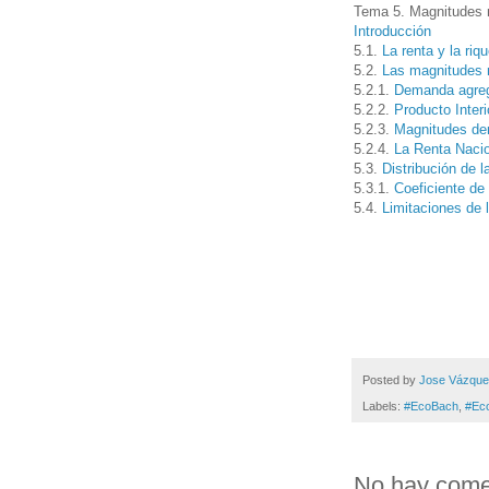
Tema 5. Magnitudes 
Introducción
5.1.
La renta y la riq
5.2.
Las magnitudes
5.2.1.
Demanda agre
5.2.2.
Producto Interi
5.2.3.
Magnitudes der
5.2.4.
La Renta Naci
5.3.
Distribución de l
5.3.1.
Coeficiente de
5.4.
Limitaciones de
Posted by
Jose Vázqu
Labels:
#EcoBach
,
#Ec
No hay come