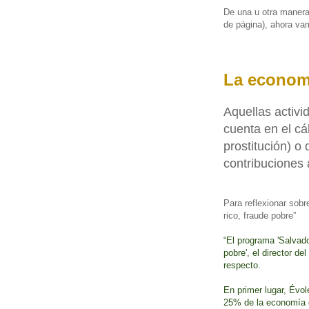
De una u otra manera 
de página), ahora va
La econom
Aquellas activ
cuenta en el cá
prostitución) o
contribuciones 
Para reflexionar sob
rico, fraude pobre”
“El programa 'Salvado
pobre', el director de
respecto.
En primer lugar, Évo
25% de la economía q