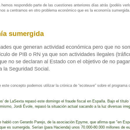
hemos respondido parte de las cuestiones anteriores días atrás (podéis verlo 
mos a centrarnos en otro problema económico que es la economía sumergida
ía sumergida
idades que generan actividad económica pero que no son
lculo de PIB o RN ya que son actividades ilegales (tráfi
 que no se declaran al Estado con el objetivo de no paga
a la Seguridad Social.
re este concepto podemos utilizar la crónica de “ecoteuve” sobre el programa
s' de LaSexta repasó este domingo el fraude fiscal en España. Bajo el título 
l mismo, Jordi Évole, repasó la situación actual sacando a la luz diversas irre
le habló con Gerardo Parejo, de la asociación Epyme, que afirma que "en Esp
ue es sumergida. Serían (para Hacienda) unos 70.000-80.000 millones de eu