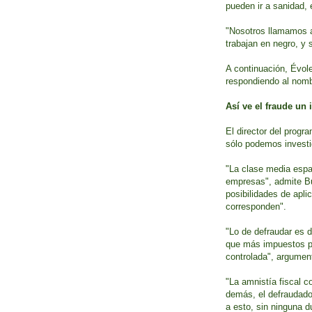
pueden ir a sanidad, 
"Nosotros llamamos a
trabajan en negro, y 
A continuación, Évol
respondiendo al nomb
Así ve el fraude un
El director del progr
sólo podemos investig
"La clase media espa
empresas", admite Bur
posibilidades de apli
corresponden".
"Lo de defraudar es d
que más impuestos pag
controlada", argumen
"La amnistía fiscal 
demás, el defraudado
a esto, sin ninguna d