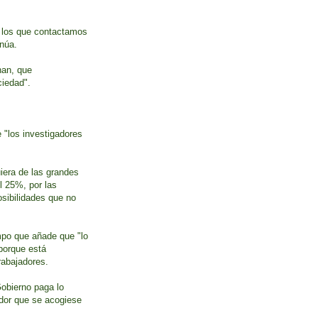
e los que contactamos
inúa.
nan, que
ciedad".
 "los investigadores
iera de las grandes
l 25%, por las
osibilidades que no
empo que añade que "lo
 porque está
rabajadores.
Gobierno paga lo
ador que se acogiese