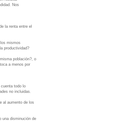
ndidad. Nos
e la renta entre el
n los mismos
la productividad?
a misma población?, o
 toca a menos por
 cuenta todo lo
des no incluidas.
be al aumento de los
o una disminución de