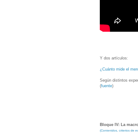
Y dos artículos:
¿Cuánto mide el mer
Según distintos expe
(
fuente
)
Bloque IV: La mac
(Contenidos, criterios de