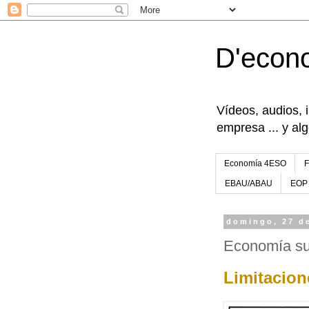
D'econ
Vídeos, audios, 
empresa ... y al
Economía 4ESO
EBAU/ABAU
EOP
domingo, 27 d
Economía s
Limitacio