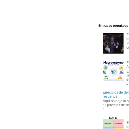
Entradas populares
E
d
P
c
E
A
E
f
e
p
Ejercicios de de
resueltos
Aquí os dejo la 
“ Ejercicios de 
”
E
E
q