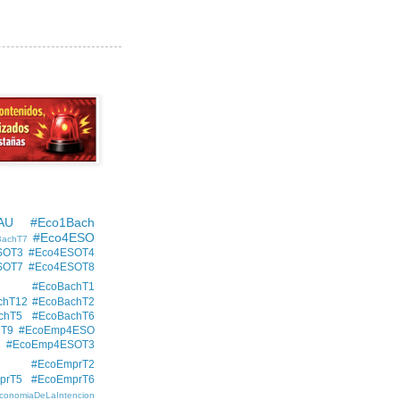
AU
#Eco1Bach
#Eco4ESO
BachT7
SOT3
#Eco4ESOT4
SOT7
#Eco4ESOT8
#EcoBachT1
chT12
#EcoBachT2
chT5
#EcoBachT6
hT9
#EcoEmp4ESO
#EcoEmp4ESOT3
#EcoEmprT2
prT5
#EcoEmprT6
conomiaDeLaIntencion