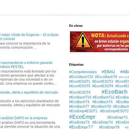
En obras
l mejor chiste de Eugenio – El eclipse
el coronel
ara conocer la importancia de la
orrecta comunicación …
l macroentorno o entorno general.
Etiquetas
nálisis PESTEL
#EBAU #AB
l macroentorno está formado por los
#Competenciales
actores generales que afectan a las
#Eco1BachT10
#Eco1BachT6
#Eco1
mpresas de una sociedad o de un
#Eco4ESOT1
#Eco4ESOT2
#Eco4E
aís. Una empresa no puede contro...
#Eco4ESOT5
#Eco4ESOT6
#Eco4E
#EcoBach
#Eco4ESOT9
manda, oferta y equilibrio de mercado
#EcoBachT10
#EcoBachT11
#EcoBa
solución a los ejercicios planteados de
#EcoBachT3
#EcoBachT4
#EcoBa
demanda, oferta y equilibrio de mercado
#EcoBachT7
#EcoBachT8
#EcoBac
#EcoEmp4ESOT1
#EcoEmp4ESOT2
#EcoEmpr
#EcoEmprT1
l análisis DAFO en la empresa
#EcoEmprT3
#EcoEmprT4
#EcoEm
l análisis DAFO es una herramienta
#EcoEmprT7
ue permite conocer la situación de una
#EcoEmprT8
#E