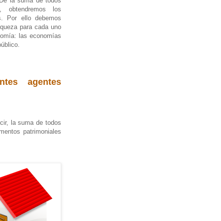
De la suma de todos
, obtendremos los
s. Por ello debemos
riqueza para cada uno
nomía: las economías
úblico.
ntes agentes
cir, la suma de todos
mentos patrimoniales