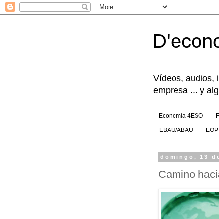
D'econ
Vídeos, audios, 
empresa ... y al
Economía 4ESO
EBAU/ABAU
EOP
domingo, 13 d
Camino haci