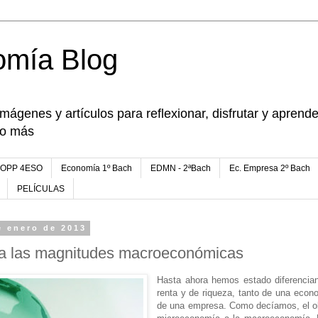
omía Blog
imágenes y artículos para reflexionar, disfrutar y apren
go más
FOPP 4ESO
Economía 1º Bach
EDMN - 2ªBach
Ec. Empresa 2º Bach
PELÍCULAS
e enero de 2013
a las magnitudes macroeconómicas
Hasta ahora hemos estado diferencia
renta y de riqueza, tanto de una eco
de una empresa. Como decíamos, el ob