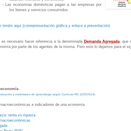
-
Las economías domésticas pagan a las empresas por
los bienes y servicios consumidos.
 tenéis aquí (conrepresentación gráfica y enlace a presentación)
o es necesario hacer referencia a la denominada
Demanda Agregada
, que 
omía por parte de los agentes de la misma. Pero esto lo dejamos para el sig
roeconomía
 evaluación y estándares de aprendizaje según Currículo RD 1105/2014)
macroeconómicas e indicadores de una economía
ueza: renta vs riqueza
 macroeconómicas
gada
or Bruto (PIB)