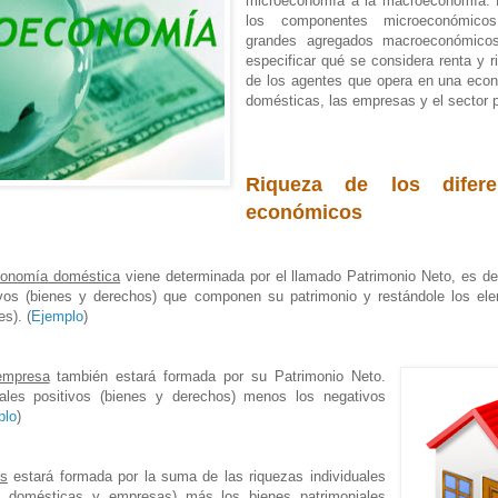
microeconomía a la macroeconomía. 
los componentes microeconómicos
grandes agregados macroeconómico
especificar qué se considera renta y 
de los agentes que opera en una eco
domésticas, las empresas y el sector p
Riqueza de los difere
económicos
onomía doméstica
viene determinada por el llamado Patrimonio Neto, es de
ivos (bienes y derechos) que componen su patrimonio y restándole los ele
s). (
Ejemplo
)
empresa
también estará formada por su Patrimonio Neto.
ales positivos (bienes y derechos) menos los negativos
plo
)
ís
estará formada por la suma de las riquezas individuales
s domésticas y empresas) más los bienes patrimoniales