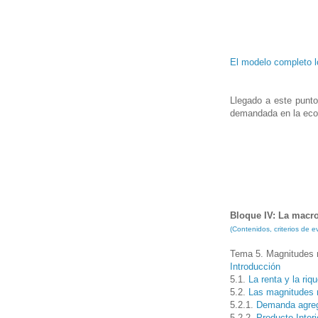
El modelo completo lo
Llegado a este punt
demandada en la econ
Bloque IV: La mac
(Contenidos, criterios de
Tema 5. Magnitudes 
Introducción
5.1.
La renta y la riq
5.2.
Las magnitudes
5.2.1.
Demanda agre
5.2.2.
Producto Interi