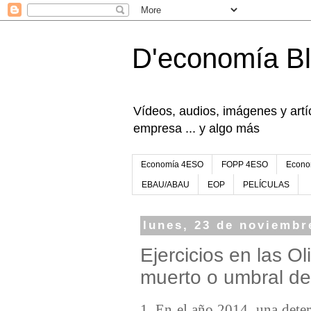
D'economía B
Vídeos, audios, imágenes y artíc
empresa ... y algo más
Economía 4ESO
FOPP 4ESO
Econo
EBAU/ABAU
EOP
PELÍCULAS
lunes, 23 de noviembr
Ejercicios en las O
muerto o umbral de 
1. En el año 2014, una dete