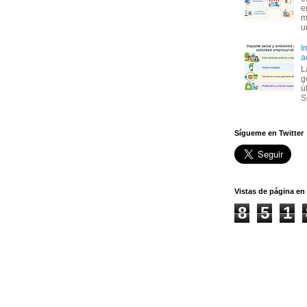
e
m
u
I
a
L
g
ú
S
Sígueme en Twitter
Vistas de página en 
8
5
1