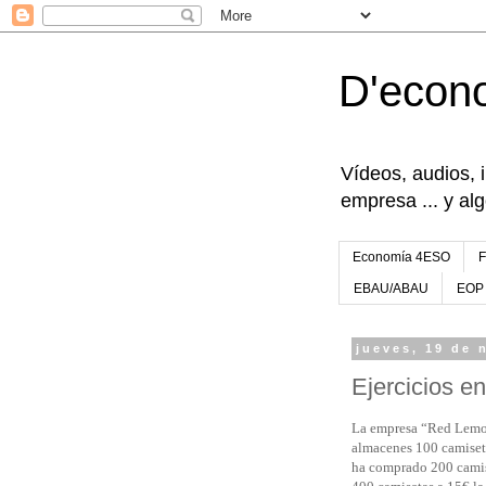
D'econ
Vídeos, audios, 
empresa ... y al
Economía 4ESO
EBAU/ABAU
EOP
jueves, 19 de 
Ejercicios e
La empresa “Red Lemon” 
almacenes 100 camisetas
ha comprado 200 camise