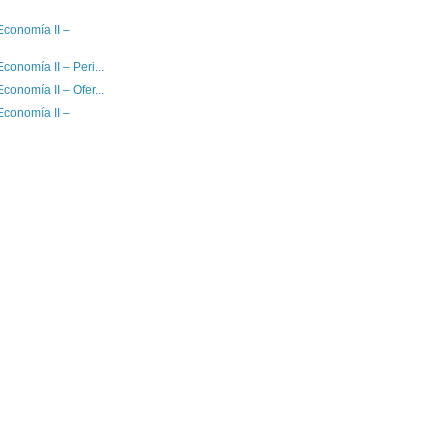
Economía II –
conomía II – Peri...
conomía II – Ofer...
Economía II –