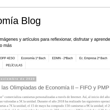
omía Blog
imágenes y artículos para reflexionar, disfrutar y apren
go más
FOPP 4ESO
Economía 1º Bach
EDMN - 2ªBach
Ec. Empresa 2º Bach
PELÍCULAS
noviembre de 2020
n las Olimpiadas de Economía II – FIFO y PMP
comercializa camisetas personalizadas a través de Internet. Así, al inicio del año
 valoradas a 5€ la unidad. Durante el año 2018 ha realizado las siguientes operaci
tas a 7€ la unidad; el 15 de mayo ha comprado 150 camisetas a 9€ la unidad; el 2