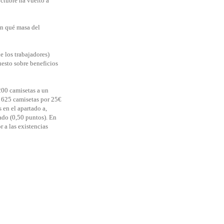
ctubre ha vuelto a
En qué masa del
e los trabajadores)
uesto sobre beneficios
200 camisetas a un
e 625 camisetas por 25€
 en el apartado a,
rado (0,50 puntos). En
r a las existencias