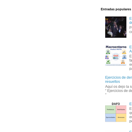
Entradas populares
E
d
P
c
E
A
E
f
e
p
Ejercicios de de
resueltos
Aquí os dejo la 
“ Ejercicios de 
”
E
E
q
e
p