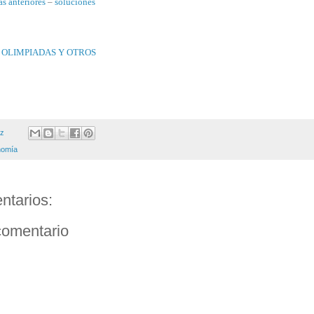
as anteriores
–
soluciones
 OLIMPIADAS Y OTROS
ez
nomía
ntarios:
comentario