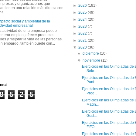
mpresas y organizaciones que
►
2026
(181)
antienen una relación más directa con
na...
►
2025
(49)
►
2024
(20)
mpacto social y ambiental de la
ctividad empresarial
►
2023
(7)
a actividad de una empresa puede
►
2022
(7)
enerar empleo, ofrecer productos
tiles y mejorar la vida de las personas.
►
2021
(20)
in embargo, también puede con...
▼
2020
(36)
►
diciembre
(10)
▼
noviembre
(11)
Ejercicios en las Olimpiadas de 
Sele...
Ejercicios en las Olimpiadas de 
Punt...
total
Ejercicios en las Olimpiadas de 
8
5
2
5
Prod...
Ejercicios en las Olimpiadas de 
Magn...
Ejercicios en las Olimpiadas de 
Gest...
Ejercicios en las Olimpiadas de 
FIFO...
Ejercicios en las Olimpiadas de 