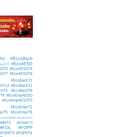
AU
#Eco1Bach
#Eco4ESO
BachT7
SOT3
#Eco4ESOT4
SOT7
#Eco4ESOT8
#EcoBachT1
chT12
#EcoBachT2
chT5
#EcoBachT6
hT9
#EcoEmp4ESO
#EcoEmp4ESOT3
#EcoEmprT2
prT5
#EcoEmprT6
conomiaDeLaIntencion
DMNT2
#EDMNT3
#FOL
#FOPP
#FOPPT3
#FOPPT4