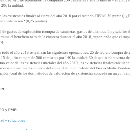
 unidad; el 1 de septiembre ha comprado 250 camisetas a 10€ la unidad y el 20 de o
 20€ la unidad.
e las existencias finales al cierre del año 2018 por el método FIFO (0,50 puntos). ¿
sta valoración? (0,25 puntos).
l de gastos de explotación (compra de camisetas, gastos de distribución y salarios d
ermine el beneficio neto de la empresa durante el año 2018, suponiendo que el imp
s).
 todo el año 2019 se realizan las siguientes operaciones: 25 de febrero compra de 
; 15 de julio compra de 500 camisetas por 14€ la unidad; 30 de septiembre venta d
 valor de las existencias iniciales del año 2019, las existencias finales calculadas
as existencias finales al cierre del año 2019 por el método del Precio Medio Ponde
ción ¿cuál de los dos métodos de valoración de existencias concede un mayor valo
019
FIFO y PMP:
dad
–
soluciones