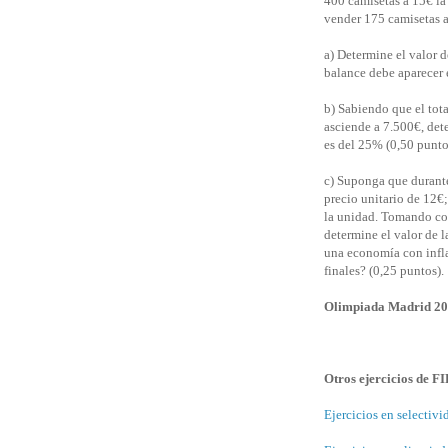
400 camisetas a 15€ la
vender 175 camisetas a
a) Determine el valor d
balance debe aparecer e
b) Sabiendo que el tota
asciende a 7.500€, det
es del 25% (0,50 punto
c) Suponga que durante
precio unitario de 12€
la unidad. Tomando como
determine el valor de l
una economía con infla
finales? (0,25 puntos).
Olimpiada Madrid 2
Otros ejercicios de 
Ejercicios en selectivi