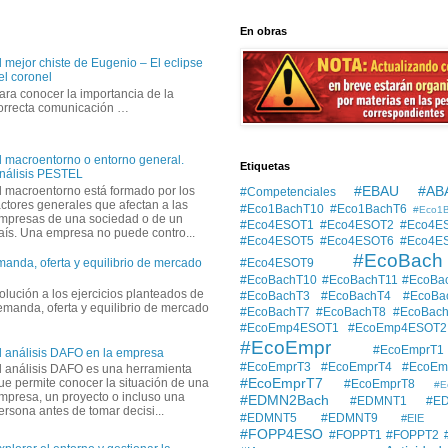
En obras
l mejor chiste de Eugenio – El eclipse
el coronel
ara conocer la importancia de la
orrecta comunicación …
l macroentorno o entorno general.
Etiquetas
nálisis PESTEL
#EBAU #AB
l macroentorno está formado por los
#Competenciales
actores generales que afectan a las
#Eco1BachT10
#Eco1BachT6
#Eco1
mpresas de una sociedad o de un
#Eco4ESOT1
#Eco4ESOT2
#Eco4E
aís. Una empresa no puede contro...
#Eco4ESOT5
#Eco4ESOT6
#Eco4E
#EcoBach
#Eco4ESOT9
manda, oferta y equilibrio de mercado
#EcoBachT10
#EcoBachT11
#EcoBa
solución a los ejercicios planteados de
#EcoBachT3
#EcoBachT4
#EcoBa
demanda, oferta y equilibrio de mercado
#EcoBachT7
#EcoBachT8
#EcoBac
#EcoEmp4ESOT1
#EcoEmp4ESOT2
#EcoEmpr
#EcoEmprT1
l análisis DAFO en la empresa
#EcoEmprT3
#EcoEmprT4
#EcoEm
l análisis DAFO es una herramienta
#EcoEmprT7
ue permite conocer la situación de una
#EcoEmprT8
#E
mpresa, un proyecto o incluso una
#EDMN2Bach
#EDMNT1
#E
ersona antes de tomar decisi...
#EDMNT5
#EDMNT9
#EIE
#FOPP4ESO
#FOPPT1
#FOPPT2