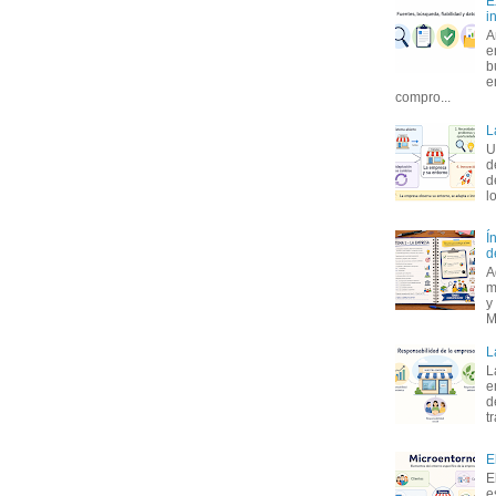
E
i
A
e
b
e
compro...
L
U
d
d
l
Í
d
A
m
y
M
L
L
e
d
t
E
E
e