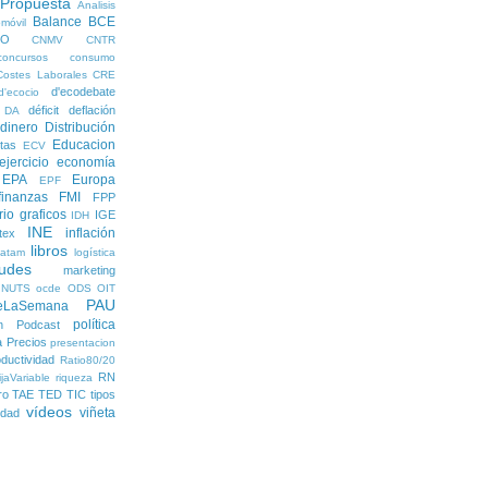
 Propuesta
Analisis
Balance
BCE
móvil
EO
CNMV
CNTR
concursos
consumo
Costes Laborales
CRE
d'ecodebate
d'ecocio
déficit
deflación
DA
dinero
Distribución
Educacion
tas
ECV
ejercicio economía
EPA
Europa
EPF
finanzas
FMI
FPP
rio
graficos
IGE
IDH
INE
inflación
itex
libros
latam
logística
udes
marketing
NUTS
ocde
ODS
OIT
PAU
eLaSemana
política
n
Podcast
a
Precios
presentacion
ductividad
Ratio80/20
RN
jaVariable
riqueza
ro
TAE
TED
TIC
tipos
vídeos
viñeta
lidad