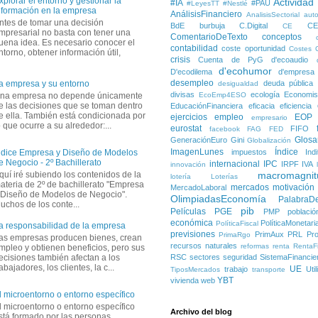
xplorar el entorno y gestionar la
Actividad
#IA
#PAU
#LeyesTT
#Nestlé
nformación en la empresa
AnálisisFinanciero
AnalisisSectorial
auto
ntes de tomar una decisión
BdE
burbuja
C.Digital
C
CE
mpresarial no basta con tener una
ComentarioDeTexto
conceptos
uena idea. Es necesario conocer el
contabilidad
coste oportunidad
Costes
ntorno, obtener información útil,
crisis
Cuenta de PyG
d'ecoaudio
d'ecohumor
D'ecodilema
d'empresa
desempleo
deuda pública
a empresa y su entorno
desigualdad
divisas
ecología
Economis
na empresa no depende únicamente
EcoEmp4ESO
e las decisiones que se toman dentro
EducaciónFinanciera
eficacia
eficiencia
e ella. También está condicionada por
ejercicios
empleo
EOP
empresario
o que ocurre a su alrededor:...
eurostat
FIFO
facebook
FAG
FED
Glosa
GeneraciónEuro
Gini
Globalización
ImagenLunes
Índice
impuestos
Ind
ndice Empresa y Diseño de Modelos
e Negocio - 2º Bachillerato
internacional
IPC
IRPF
IVA
innovación
quí iré subiendo los contenidos de la
macromagnit
lotería
Loterías
ateria de 2º de bachillerato "Empresa
mercados
motivación
MercadoLaboral
 Diseño de Modelos de Negocio".
OlimpiadasEconomía
PalabraD
uchos de los conte...
pib
Películas
PGE
PMP
població
económica
PolíticaMonetari
PolíticaFiscal
a responsabilidad de la empresa
previsiones
PrimAux
PRL
Pro
PrimaRgo
as empresas producen bienes, crean
recursos naturales
reformas
renta
RentaFi
mpleo y obtienen beneficios, pero sus
ecisiones también afectan a los
RSC
sectores
seguridad
SistemaFinancie
rabajadores, los clientes, la c...
UE
trabajo
Uti
TiposMercados
transporte
YBT
vivienda
web
l microentorno o entorno específico
l microentorno o entorno específico
Archivo del blog
stá formado por las personas,