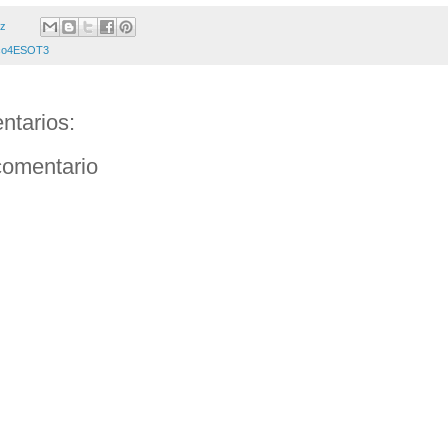
ez
co4ESOT3
ntarios:
comentario