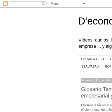
D'econ
Vídeos, audios, 
empresa ... y al
Economía 4ESO
EBAU/ABAU
EOP
lunes, 2 de ab
Glosario Tem
empresarial 
Eficiencia técnica
: 
eficiente cuando util