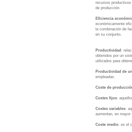
recursos productivos
de producción.
Eficiencia económi
económicamente efici
la combinación de fa
en su conjunto.
Productividad
: rela
obtenidos por un sis
utilizados para obten
Productividad de un
empleadas.
Coste de producció
Costes fijos
: aquell
Costes variables
: a
aumentan, en mayor o
Coste medio
: es el