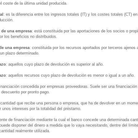
el coste de la última unidad producida.
al
: es la diferencia entre los ingresos totales (IT) y los costes totales (CT) en
ducción.
a de una empresa
: está constituida por las aportaciones de los socios o propi
 los beneficios no distribuidos.
 de una empresa
: constituida por los recursos aportados por terceros ajenos
un plazo determinado.
azo
: aquellos cuyo plazo de devolución es superior al año.
azo
: aquellos recursos cuyo plazo de devolución es menor o igual a un año.
financiación concedida por empresas proveedoras. Suele ser una financiación 
 descuento por pronto pago.
 cantidad que recibe una persona o empresa, que ha de devolver en un mome
unos intereses por la totalidad del préstamo.
uente de financiación mediante la cual el banco concede una determinada cant
puede disponer del dinero a medida que lo vaya necesitando, dentre del límit
cantidad realmente utilizada.