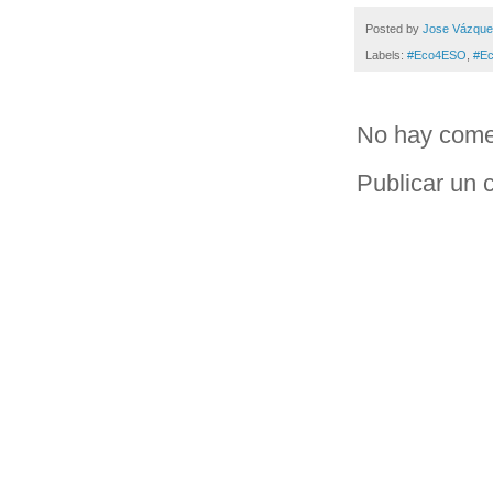
Posted by
Jose Vázqu
Labels:
#Eco4ESO
,
#E
No hay come
Publicar un 