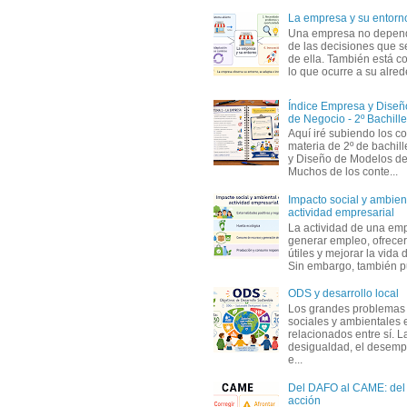
La empresa y su entorn
Una empresa no depen
de las decisiones que s
de ella. También está c
lo que ocurre a su alrede
Índice Empresa y Dise
de Negocio - 2º Bachille
Aquí iré subiendo los c
materia de 2º de bachil
y Diseño de Modelos de
Muchos de los conte...
Impacto social y ambient
actividad empresarial
La actividad de una em
generar empleo, ofrecer
útiles y mejorar la vida 
Sin embargo, también p
ODS y desarrollo local
Los grandes problemas
sociales y ambientales 
relacionados entre sí. L
desigualdad, el desemp
e...
Del DAFO al CAME: del a
acción