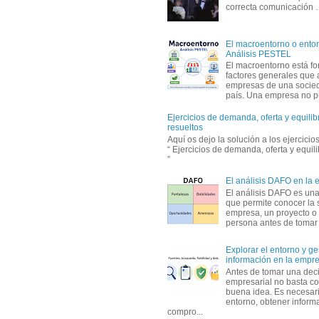
correcta comunicación
El macroentorno o entor
Análisis PESTEL
El macroentorno está fo
factores generales que 
empresas de una socie
país. Una empresa no pu
Ejercicios de demanda, oferta y equili
resueltos
Aquí os dejo la solución a los ejercici
“ Ejercicios de demanda, oferta y equil
”
El análisis DAFO en la
El análisis DAFO es un
que permite conocer la 
empresa, un proyecto o
persona antes de tomar d
Explorar el entorno y ge
información en la empr
Antes de tomar una dec
empresarial no basta co
buena idea. Es necesari
entorno, obtener informa
compro...