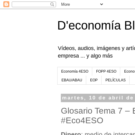
D'economía B
Vídeos, audios, imágenes y artíc
empresa ... y algo más
Economía 4ESO
FOPP 4ESO
Econo
EBAU/ABAU
EOP
PELÍCULAS
martes, 10 de abril de
Glosario Tema 7 – El
#Eco4ESO
Dinero
: medio de interc