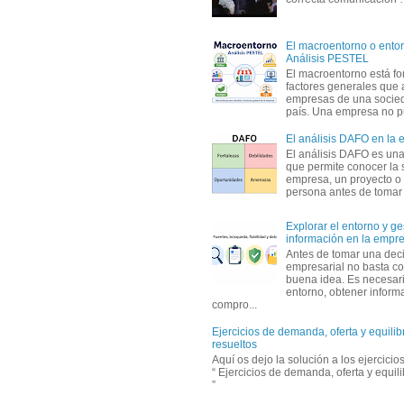
El macroentorno o entor
Análisis PESTEL
El macroentorno está fo
factores generales que 
empresas de una socie
país. Una empresa no pu
El análisis DAFO en la
El análisis DAFO es un
que permite conocer la 
empresa, un proyecto o
persona antes de tomar d
Explorar el entorno y ge
información en la empr
Antes de tomar una dec
empresarial no basta co
buena idea. Es necesari
entorno, obtener informa
compro...
Ejercicios de demanda, oferta y equili
resueltos
Aquí os dejo la solución a los ejercici
“ Ejercicios de demanda, oferta y equil
”