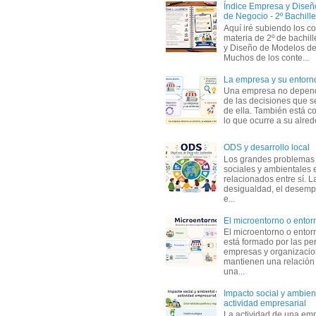
Índice Empresa y Dise
de Negocio - 2º Bachille
Aquí iré subiendo los c
materia de 2º de bachil
y Diseño de Modelos de
Muchos de los conte...
La empresa y su entorn
Una empresa no depen
de las decisiones que s
de ella. También está c
lo que ocurre a su alrede
ODS y desarrollo local
Los grandes problemas
sociales y ambientales 
relacionados entre sí. L
desigualdad, el desemp
e...
El microentorno o entor
El microentorno o entor
está formado por las pe
empresas y organizaci
mantienen una relación
una...
Impacto social y ambient
actividad empresarial
La actividad de una em