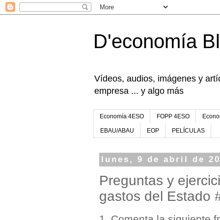
D'economía B
Vídeos, audios, imágenes y artíc
empresa ... y algo más
Economía 4ESO
FOPP 4ESO
Econo
EBAU/ABAU
EOP
PELÍCULAS
lunes, 9 de abril de 2
Preguntas y ejerci
gastos del Estado
1. Comenta la siguiente fr