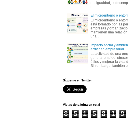
desigualdad, el desemp
e...
El microentorno o entor
El microentorno o entor
está formado por las pe
empresas y organizaci
mantienen una relación
una...
Impacto social y ambient
actividad empresarial
La actividad de una em
generar empleo, ofrecer
útiles y mejorar la vida 
Sin embargo, también p
Sígueme en Twitter
Vistas de página en total
8
5
1
5
8
1
9