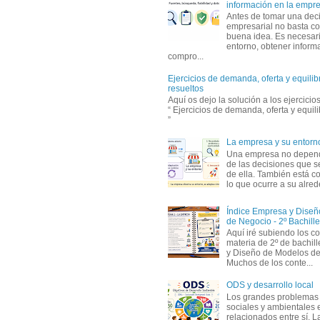
información en la empr
Antes de tomar una dec
empresarial no basta co
buena idea. Es necesari
entorno, obtener informa
compro...
Ejercicios de demanda, oferta y equili
resueltos
Aquí os dejo la solución a los ejercici
“ Ejercicios de demanda, oferta y equil
”
La empresa y su entorn
Una empresa no depen
de las decisiones que s
de ella. También está c
lo que ocurre a su alrede
Índice Empresa y Dise
de Negocio - 2º Bachille
Aquí iré subiendo los c
materia de 2º de bachil
y Diseño de Modelos de
Muchos de los conte...
ODS y desarrollo local
Los grandes problemas
sociales y ambientales 
relacionados entre sí. L