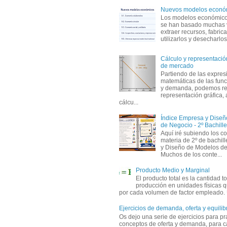
Nuevos modelos econó
Los modelos económicos
se han basado muchas 
extraer recursos, fabric
utilizarlos y desecharlos
Cálculo y representación
de mercado
Partiendo de las expres
matemáticas de las func
y demanda, podemos rea
representación gráfica, 
cálcu...
Índice Empresa y Dise
de Negocio - 2º Bachille
Aquí iré subiendo los c
materia de 2º de bachil
y Diseño de Modelos de
Muchos de los conte...
Producto Medio y Marginal
El producto total es la cantidad to
producción en unidades físicas q
por cada volumen de factor empleado. 
Ejercicios de demanda, oferta y equili
Os dejo una serie de ejercicios para pra
conceptos de oferta y demanda, para c