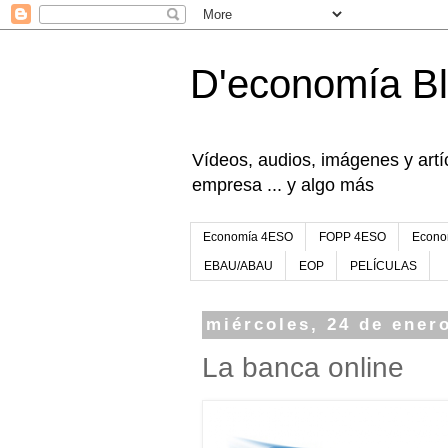
D'economía B
Vídeos, audios, imágenes y artíc
empresa ... y algo más
Economía 4ESO
FOPP 4ESO
Econo
EBAU/ABAU
EOP
PELÍCULAS
miércoles, 24 de ener
La banca online