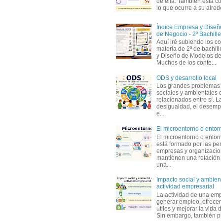
de ella. También está c
lo que ocurre a su alrede
Índice Empresa y Dise
de Negocio - 2º Bachille
Aquí iré subiendo los c
materia de 2º de bachil
y Diseño de Modelos de
Muchos de los conte...
ODS y desarrollo local
Los grandes problemas
sociales y ambientales 
relacionados entre sí. L
desigualdad, el desemp
e...
El microentorno o entor
El microentorno o entor
está formado por las pe
empresas y organizaci
mantienen una relación
una...
Impacto social y ambient
actividad empresarial
La actividad de una em
generar empleo, ofrecer
útiles y mejorar la vida 
Sin embargo, también p