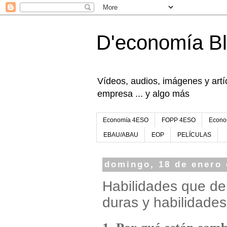
D'economía B
Vídeos, audios, imágenes y artíc
empresa ... y algo más
Economía 4ESO
FOPP 4ESO
Econo
EBAU/ABAU
EOP
PELÍCULAS
domingo, 18 de enero 
Habilidades que de
duras y habilidade