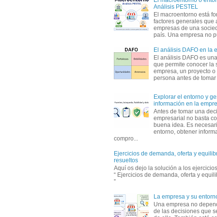
Análisis PESTEL
El macroentorno está fo
factores generales que 
empresas de una socie
país. Una empresa no pu
El análisis DAFO en la
El análisis DAFO es un
que permite conocer la 
empresa, un proyecto o
persona antes de tomar d
Explorar el entorno y ge
información en la empr
Antes de tomar una dec
empresarial no basta co
buena idea. Es necesari
entorno, obtener informa
compro...
Ejercicios de demanda, oferta y equili
resueltos
Aquí os dejo la solución a los ejercici
“ Ejercicios de demanda, oferta y equil
”
La empresa y su entorn
Una empresa no depen
de las decisiones que s