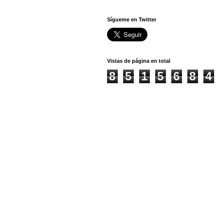
Sígueme en Twitter
Vistas de página en total
8
5
1
5
6
8
4