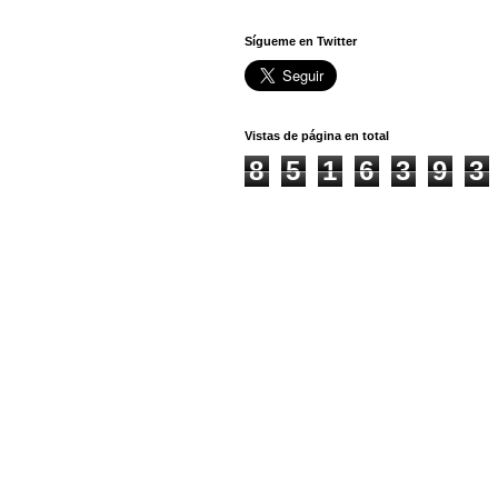
Sígueme en Twitter
Vistas de página en total
8
5
1
6
3
9
3