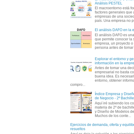
Análisis PESTEL
El macroentorno está fo
factores generales que 
empresas de una socie
país. Una empresa no pu
El análisis DAFO en la
El análisis DAFO es un
que permite conocer la 
empresa, un proyecto o
persona antes de tomar d
Explorar el entorno y ge
información en la empr
Antes de tomar una dec
empresarial no basta co
buena idea. Es necesari
entorno, obtener informa
compro...
Índice Empresa y Dise
de Negocio - 2º Bachille
Aquí iré subiendo los c
materia de 2º de bachil
y Diseño de Modelos de
Muchos de los conte...
Ejercicios de demanda, oferta y equili
resueltos
Aquí os dejo la solución a los ejercici