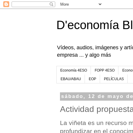
D'economía B
Vídeos, audios, imágenes y artíc
empresa ... y algo más
Economía 4ESO
FOPP 4ESO
Econo
EBAU/ABAU
EOP
PELÍCULAS
sábado, 12 de mayo d
Actividad propuest
La viñeta es un recurso 
profundizar en el conocim