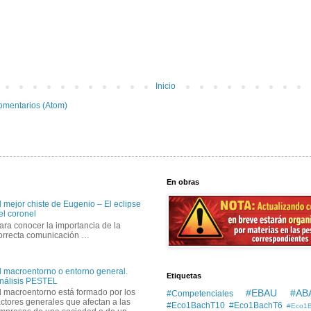
Inicio
omentarios (Atom)
En obras
l mejor chiste de Eugenio – El eclipse
el coronel
ara conocer la importancia de la
orrecta comunicación …
l macroentorno o entorno general.
Etiquetas
nálisis PESTEL
#EBAU #AB
l macroentorno está formado por los
#Competenciales
actores generales que afectan a las
#Eco1BachT10
#Eco1BachT6
#Eco1