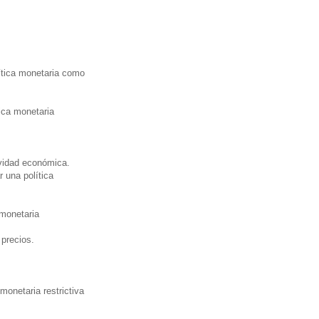
ítica monetaria como
tica monetaria
ividad económica.
 una política
 monetaria
 precios.
monetaria restrictiva