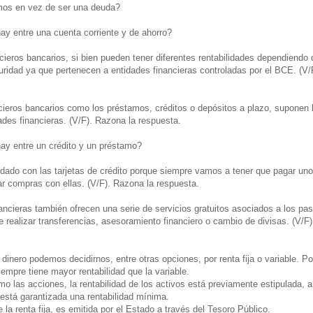
mos en vez de ser una deuda?
ay entre una cuenta corriente y de ahorro?
cieros bancarios, si bien pueden tener diferentes rentabilidades dependiendo 
uridad ya que pertenecen a entidades financieras controladas por el BCE. (V/
cieros bancarios como los préstamos, créditos o depósitos a plazo, suponen l
ades financieras. (V/F). Razona la respuesta.
hay entre un crédito y un préstamo?
idado con las tarjetas de crédito porque siempre vamos a tener que pagar un
ar compras con ellas. (V/F). Razona la respuesta.
ancieras también ofrecen una serie de servicios gratuitos asociados a los pas
e realizar transferencias, asesoramiento financiero o cambio de divisas. (V/F
ro dinero podemos decidirnos, entre otras opciones, por renta fija o variable. 
siempre tiene mayor rentabilidad que la variable.
omo las acciones, la rentabilidad de los activos está previamente estipulada, a
 está garantizada una rentabilidad mínima.
 la renta fija, es emitida por el Estado a través del Tesoro Público.