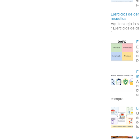
e
p
Ejercicios de de
resueltos
Aquí os dejo la 
“ Ejercicios de 
”
E
E
q
e
p
E
i
A
e
b
e
compro...
L
U
d
d
l
Í