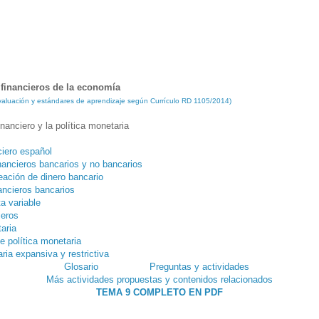
financieros de la economía
 evaluación y estándares de aprendizaje según Currículo RD 1105/2014)
nanciero y la política monetaria
ciero español
inancieros bancarios y no bancarios
eación de dinero bancario
ancieros bancarios
ta variable
ieros
aria
e política monetaria
ria expansiva y restrictiva
Glosario
Preguntas y actividades
Más actividades propuestas y contenidos relacionados
TEMA 9 COMPLETO EN PDF