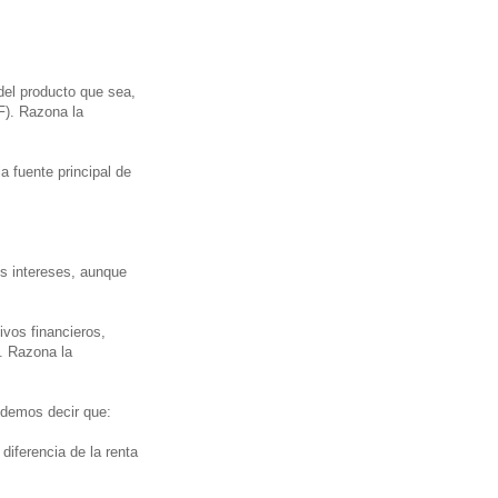
del producto que sea,
F). Razona la
a fuente principal de
os intereses, aunque
ivos financieros,
). Razona la
Podemos decir que:
 diferencia de la renta