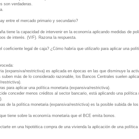
es son verdaderas.
a.
hay entre el mercado primario y secundario?
ña tiene la capacidad de intervenir en la economía aplicando medidas de pol
ipos de interés. (V/F). Razona la respuesta.
 coeficiente legal de caja? ¿Cómo habría que utilizarlo para aplicar una polí
proceda:
ria (expansiva/restrictiva) es aplicada en épocas en las que disminuye la act
s suben más de lo considerado razonable, los Bancos Centrales suelen aplicar
restrictiva).
as para aplicar una política monetaria (expansiva/restrictiva).
ide conceder menos créditos al sector bancario, está aplicando una política
).
as de la política monetaria (expansiva/restrictiva) es la posible subida de los
o que tiene sobre la economía monetaria que el BCE emita bonos.
arte en una hipotética compra de una vivienda la aplicación de una política 