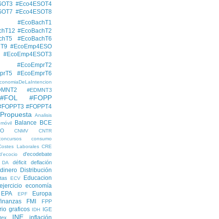
SOT3
#Eco4ESOT4
SOT7
#Eco4ESOT8
#EcoBachT1
chT12
#EcoBachT2
chT5
#EcoBachT6
hT9
#EcoEmp4ESO
#EcoEmp4ESOT3
#EcoEmprT2
prT5
#EcoEmprT6
conomiaDeLaIntencion
DMNT2
#EDMNT3
#FOL
#FOPP
#FOPPT3
#FOPPT4
 Propuesta
Analisis
Balance
BCE
móvil
EO
CNMV
CNTR
concursos
consumo
Costes Laborales
CRE
d'ecodebate
d'ecocio
déficit
deflación
DA
dinero
Distribución
Educacion
tas
ECV
ejercicio economía
EPA
Europa
EPF
finanzas
FMI
FPP
rio
graficos
IGE
IDH
INE
inflación
itex