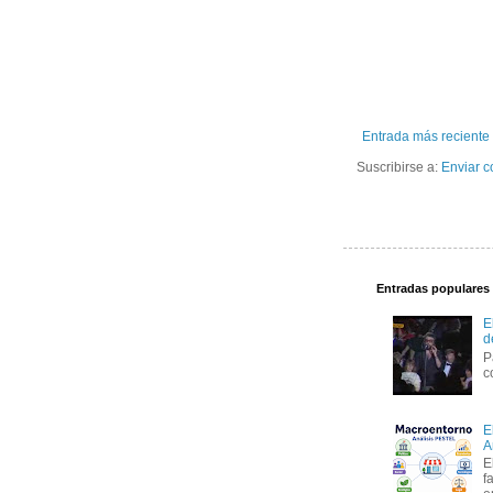
Entrada más reciente
Suscribirse a:
Enviar c
Entradas populares
E
d
P
c
E
A
E
f