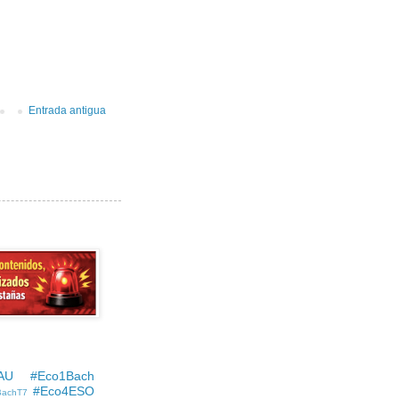
Entrada antigua
AU
#Eco1Bach
#Eco4ESO
BachT7