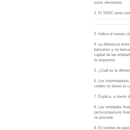
estos elementos.
2. El SEBC está com
………………………
…………………………
3. Indica al menos c
4. La diferencia entre
bancarios y no banca
capital de las entida
la respuesta.
5. ¿Cuál es la difere
6. Los intermediario
crédito no tienen la 
7. Explica, a través 
8. Las entidades fin
(activos/pasivos fina
no proceda.
9. El nombre de pasi