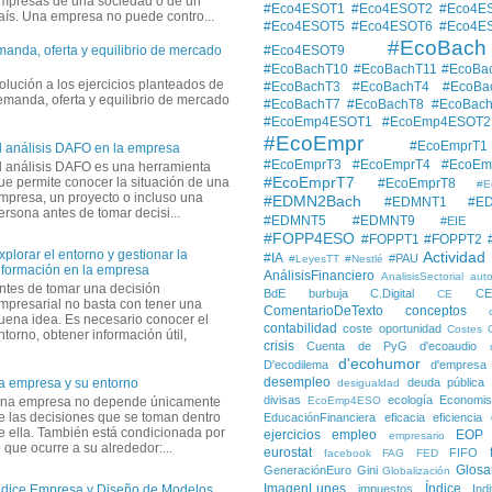
mpresas de una sociedad o de un
#Eco4ESOT1
#Eco4ESOT2
#Eco4E
aís. Una empresa no puede contro...
#Eco4ESOT5
#Eco4ESOT6
#Eco4E
#EcoBach
#Eco4ESOT9
manda, oferta y equilibrio de mercado
#EcoBachT10
#EcoBachT11
#EcoBa
solución a los ejercicios planteados de
#EcoBachT3
#EcoBachT4
#EcoBa
demanda, oferta y equilibrio de mercado
#EcoBachT7
#EcoBachT8
#EcoBac
#EcoEmp4ESOT1
#EcoEmp4ESOT2
#EcoEmpr
#EcoEmprT1
l análisis DAFO en la empresa
#EcoEmprT3
#EcoEmprT4
#EcoEm
l análisis DAFO es una herramienta
#EcoEmprT7
ue permite conocer la situación de una
#EcoEmprT8
#E
mpresa, un proyecto o incluso una
#EDMN2Bach
#EDMNT1
#E
ersona antes de tomar decisi...
#EDMNT5
#EDMNT9
#EIE
#FOPP4ESO
#FOPPT1
#FOPPT2
xplorar el entorno y gestionar la
Actividad
#IA
#PAU
#LeyesTT
#Nestlé
nformación en la empresa
AnálisisFinanciero
AnalisisSectorial
auto
ntes de tomar una decisión
BdE
burbuja
C.Digital
C
CE
mpresarial no basta con tener una
ComentarioDeTexto
conceptos
uena idea. Es necesario conocer el
contabilidad
coste oportunidad
Costes
ntorno, obtener información útil,
crisis
Cuenta de PyG
d'ecoaudio
d'ecohumor
D'ecodilema
d'empresa
desempleo
deuda pública
a empresa y su entorno
desigualdad
divisas
ecología
Economis
na empresa no depende únicamente
EcoEmp4ESO
e las decisiones que se toman dentro
EducaciónFinanciera
eficacia
eficiencia
e ella. También está condicionada por
ejercicios
empleo
EOP
empresario
o que ocurre a su alrededor:...
eurostat
FIFO
facebook
FAG
FED
Glosa
GeneraciónEuro
Gini
Globalización
ImagenLunes
Índice
impuestos
Ind
ndice Empresa y Diseño de Modelos