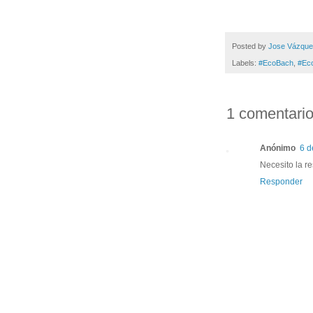
Posted by
Jose Vázqu
Labels:
#EcoBach
,
#Ec
1 comentario
Anónimo
6 d
Necesito la respu
Responder