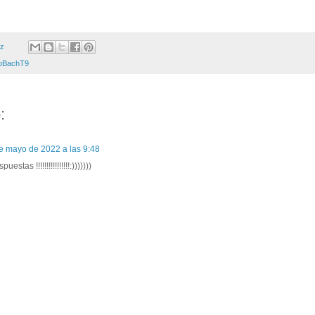
ez
oBachT9
:
e mayo de 2022 a las 9:48
estas !!!!!!!!!!!!!!!!:)))))))