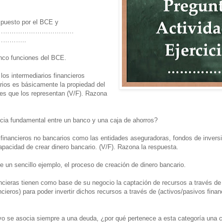
puesto por el BCE y
………………………………
………..
inco funciones del BCE.
 los intermediarios financieros
rios es básicamente la propiedad del
des que los representan (V/F). Razona
ncia fundamental entre un banco y una caja de ahorros?
s financieros no bancarios como las entidades aseguradoras, fondos de invers
capacidad de crear dinero bancario. (V/F). Razona la respuesta.
de un sencillo ejemplo, el proceso de creación de dinero bancario.
ancieras tienen como base de su negocio la captación de recursos a través d
ncieros) para poder invertir dichos recursos a través de (activos/pasivos finan
vo se asocia siempre a una deuda, ¿por qué pertenece a esta categoría una cu