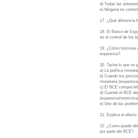
d) Todas las anterior
e) Ninguna es correct
17. ¿Qué diferencia 
18. El Banco de Espa
es el control de los t
19. ¿Cómo funciona el
expansiva?
20. Tacha lo que no 
a) La política moneta
b) Cuando los precio
monetaria (expansiva/
c) El BCE compra letr
d) Cuando el BCE dec
(expansiva/restrictiva
e) Uno de los problem
21. Explica el efect
22. ¿Como puede afect
por parte del BCE?