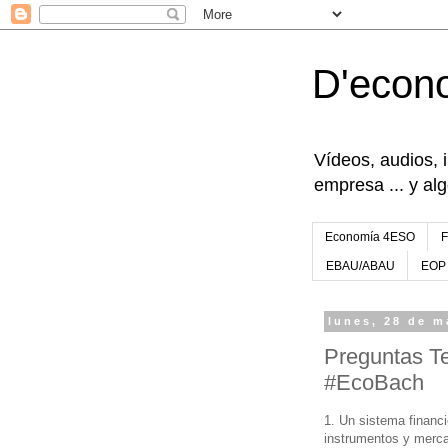
D'econ
Vídeos, audios, 
empresa ... y al
Economía 4ESO
EBAU/ABAU
EOP
lunes, 28 de m
Preguntas Te
#EcoBach
1. Un sistema financi
instrumentos y merc