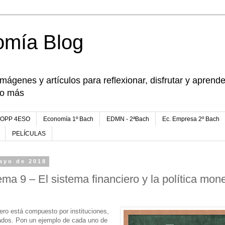
omía Blog
imágenes y artículos para reflexionar, disfrutar y apren
go más
FOPP 4ESO
Economía 1º Bach
EDMN - 2ªBach
Ec. Empresa 2º Bach
PELÍCULAS
ayo de 2018
ma 9 – El sistema financiero y la política mone
ero está compuesto por instituciones,
ados. Pon un ejemplo de cada uno de