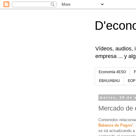
D'econ
Vídeos, audios, 
empresa ... y al
Economía 4ESO
EBAU/ABAU
EOP
martes, 28 de 
Mercado de d
Contenidos relaciona
Balanza de Pagos
”.
se irá actualizando 