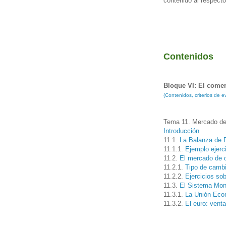
contenido al respecto
Contenidos
Bloque VI: El comer
(Contenidos, criterios de
Tema 11. Mercado de
Introducción
11.1.
La Balanza de 
11.1.1.
Ejemplo ejerc
11.2.
El mercado de 
11.2.1.
Tipo de cambi
11.2.2.
Ejercicios so
11.3.
El Sistema Mon
11.3.1.
La Unión Eco
11.3.2.
El euro: vent