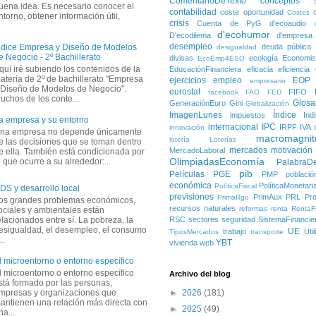
ComentarioDeTexto
conceptos
uena idea. Es necesario conocer el
contabilidad
coste oportunidad
Costes
ntorno, obtener información útil,
crisis
Cuenta de PyG
d'ecoaudio
d'ecohumor
D'ecodilema
d'empresa
desempleo
deuda pública
ndice Empresa y Diseño de Modelos
desigualdad
e Negocio - 2º Bachillerato
divisas
ecología
Economis
EcoEmp4ESO
quí iré subiendo los contenidos de la
EducaciónFinanciera
eficacia
eficiencia
ateria de 2º de bachillerato "Empresa
ejercicios
empleo
EOP
empresario
 Diseño de Modelos de Negocio".
eurostat
FIFO
facebook
FAG
FED
uchos de los conte...
Glosa
GeneraciónEuro
Gini
Globalización
ImagenLunes
Índice
impuestos
Ind
a empresa y su entorno
internacional
IPC
IRPF
IVA
innovación
na empresa no depende únicamente
macromagnit
lotería
Loterías
e las decisiones que se toman dentro
mercados
motivación
MercadoLaboral
e ella. También está condicionada por
OlimpiadasEconomía
o que ocurre a su alrededor:...
PalabraD
pib
Películas
PGE
PMP
població
económica
PolíticaMonetari
PolíticaFiscal
DS y desarrollo local
previsiones
PrimAux
PRL
Pro
PrimaRgo
os grandes problemas económicos,
recursos naturales
reformas
renta
RentaFi
ociales y ambientales están
elacionados entre sí. La pobreza, la
RSC
sectores
seguridad
SistemaFinancie
esigualdad, el desempleo, el consumo
UE
trabajo
Uti
TiposMercados
transporte
..
YBT
vivienda
web
l microentorno o entorno específico
l microentorno o entorno específico
Archivo del blog
stá formado por las personas,
mpresas y organizaciones que
►
2026
(181)
antienen una relación más directa con
►
2025
(49)
na...