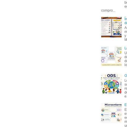
b
e
compro...
Í
d
A
m
y
M
L
U
d
d
l
O
L
s
r
d
e.
E
E
e
e
m
u