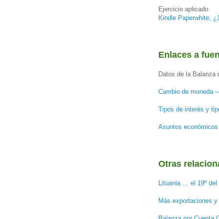
Ejercicio aplicado
Kindle Paperwhite, ¿
Enlaces a fue
Datos de la Balanza 
Cambio de moneda 
Tipos de interés y t
Asuntos económicos 
Otras relacio
Lituania … el 19º del
Más exportaciones y 
Balanza por Cuenta C