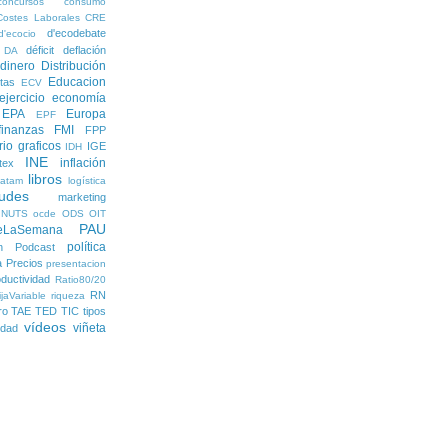
concursos
consumo
Costes Laborales
CRE
d'ecodebate
d'ecocio
déficit
deflación
DA
dinero
Distribución
Educacion
tas
ECV
ejercicio economía
EPA
Europa
EPF
finanzas
FMI
FPP
rio
graficos
IGE
IDH
INE
inflación
itex
libros
latam
logística
udes
marketing
NUTS
ocde
ODS
OIT
PAU
eLaSemana
política
n
Podcast
a
Precios
presentacion
ductividad
Ratio80/20
RN
jaVariable
riqueza
ro
TAE
TED
TIC
tipos
vídeos
viñeta
lidad