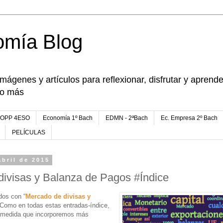
omía Blog
imágenes y artículos para reflexionar, disfrutar y apren
go más
FOPP 4ESO
Economía 1º Bach
EDMN - 2ªBach
Ec. Empresa 2º Bach
PELÍCULAS
abril de 2015
ivisas y Balanza de Pagos #Índice
dos con “
Mercado de divisas y
 Como en todas estas entradas-índice,
a medida que incorporemos más