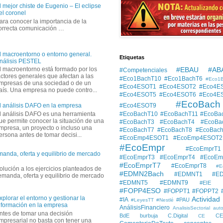
l mejor chiste de Eugenio – El eclipse
el coronel
ara conocer la importancia de la
orrecta comunicación …
l macroentorno o entorno general.
Etiquetas
nálisis PESTEL
#EBAU #AB
l macroentorno está formado por los
#Competenciales
actores generales que afectan a las
#Eco1BachT10
#Eco1BachT6
#Eco1
mpresas de una sociedad o de un
#Eco4ESOT1
#Eco4ESOT2
#Eco4E
aís. Una empresa no puede contro...
#Eco4ESOT5
#Eco4ESOT6
#Eco4E
#EcoBach
#Eco4ESOT9
l análisis DAFO en la empresa
l análisis DAFO es una herramienta
#EcoBachT10
#EcoBachT11
#EcoBa
ue permite conocer la situación de una
#EcoBachT3
#EcoBachT4
#EcoBa
mpresa, un proyecto o incluso una
#EcoBachT7
#EcoBachT8
#EcoBac
ersona antes de tomar decisi...
#EcoEmp4ESOT1
#EcoEmp4ESOT2
#EcoEmpr
#EcoEmprT1
manda, oferta y equilibrio de mercado
#EcoEmprT3
#EcoEmprT4
#EcoEm
#EcoEmprT7
#EcoEmprT8
#E
solución a los ejercicios planteados de
#EDMN2Bach
#EDMNT1
#E
demanda, oferta y equilibrio de mercado
#EDMNT5
#EDMNT9
#EIE
#FOPP4ESO
#FOPPT1
#FOPPT2
xplorar el entorno y gestionar la
Actividad
#IA
#PAU
#LeyesTT
#Nestlé
nformación en la empresa
AnálisisFinanciero
AnalisisSectorial
auto
ntes de tomar una decisión
BdE
burbuja
C.Digital
C
CE
mpresarial no basta con tener una