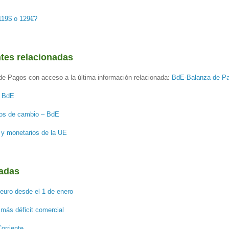
119$ o 129€?
ntes relacionadas
de Pagos con acceso a la última información relacionada:
BdE-Balanza de P
– BdE
ipos de cambio – BdE
y monetarios de la UE
nadas
 euro desde el 1 de enero
más déficit comercial
orriente