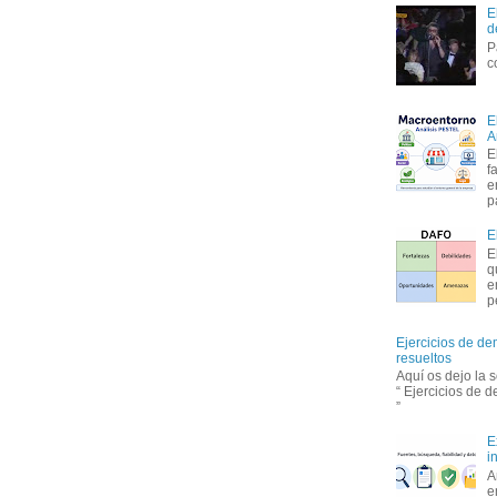
E
d
P
c
E
A
E
f
e
p
E
E
q
e
p
Ejercicios de de
resueltos
Aquí os dejo la 
“ Ejercicios de 
”
E
i
A
e