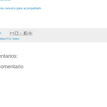
una cerveza para acompañarlo
ez
oBachT11
,
Índice
ntarios:
comentario