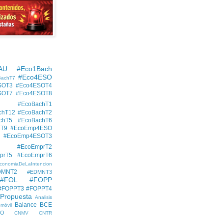
AU
#Eco1Bach
#Eco4ESO
BachT7
SOT3
#Eco4ESOT4
SOT7
#Eco4ESOT8
#EcoBachT1
chT12
#EcoBachT2
chT5
#EcoBachT6
hT9
#EcoEmp4ESO
#EcoEmp4ESOT3
#EcoEmprT2
prT5
#EcoEmprT6
conomiaDeLaIntencion
DMNT2
#EDMNT3
#FOL
#FOPP
#FOPPT3
#FOPPT4
 Propuesta
Analisis
Balance
BCE
móvil
EO
CNMV
CNTR