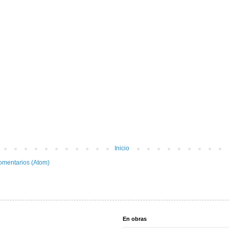
Inicio
omentarios (Atom)
En obras