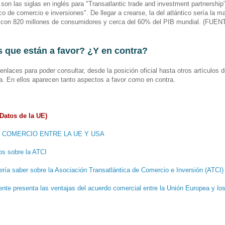
son las siglas en inglés para "Transatlantic trade and investment partnership"
co de comercio e inversiones". De llegar a crearse, la del atlántico sería la m
 con 820 millones de consumidores y cerca del 60% del PIB mundial. (FUE
s que están a favor? ¿Y en contra?
enlaces para poder consultar, desde la posición oficial hasta otros artículos 
ma. En ellos aparecen tanto aspectos a favor como en contra.
atos de la UE)
 COMERCIO ENTRE LA UE Y USA
os sobre la ATCI
ría saber sobre la Asociación Transatlántica de Comercio e Inversión (ATCI)
ente presenta las ventajas del acuerdo comercial entre la Unión Europea y l