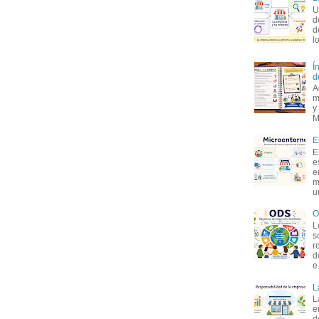
U
d
d
l
Í
d
A
m
y
M
E
E
e
e
m
u
O
L
s
r
d
e.
L
L
e
d