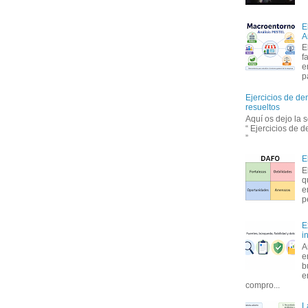
E
A
E
f
e
p
Ejercicios de de
resueltos
Aquí os dejo la 
“ Ejercicios de 
”
E
E
q
e
p
E
i
A
e
b
e
compro...
L