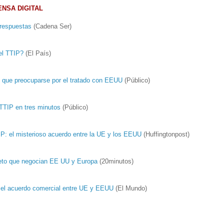
ENSA DIGITAL
 respuestas
(Cadena Ser)
el TTIP?
(El País)
 que preocuparse por el tratado con EEUU
(Público)
 TTIP en tres minutos
(Público)
IP: el misterioso acuerdo entre la UE y los EEUU
(Huffingtonpost)
reto que negocian EE UU y Europa
(20minutos)
 el acuerdo comercial entre UE y EEUU
(El Mundo)