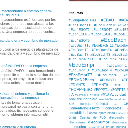
l macroentorno o entorno general.
Etiquetas
nálisis PESTEL
#EBAU #AB
l macroentorno está formado por los
#Competenciales
actores generales que afectan a las
#Eco1BachT10
#Eco1BachT6
#Eco1
mpresas de una sociedad o de un
#Eco4ESOT1
#Eco4ESOT2
#Eco4E
aís. Una empresa no puede contro...
#Eco4ESOT5
#Eco4ESOT6
#Eco4E
#EcoBach
#Eco4ESOT9
manda, oferta y equilibrio de mercado
#EcoBachT10
#EcoBachT11
#EcoBa
solución a los ejercicios planteados de
#EcoBachT3
#EcoBachT4
#EcoBa
demanda, oferta y equilibrio de mercado
#EcoBachT7
#EcoBachT8
#EcoBac
#EcoEmp4ESOT1
#EcoEmp4ESOT2
#EcoEmpr
#EcoEmprT1
l análisis DAFO en la empresa
#EcoEmprT3
#EcoEmprT4
#EcoEm
l análisis DAFO es una herramienta
#EcoEmprT7
ue permite conocer la situación de una
#EcoEmprT8
#E
mpresa, un proyecto o incluso una
#EDMN2Bach
#EDMNT1
#E
ersona antes de tomar decisi...
#EDMNT5
#EDMNT9
#EIE
#FOPP4ESO
#FOPPT1
#FOPPT2
xplorar el entorno y gestionar la
Actividad
#IA
#PAU
#LeyesTT
#Nestlé
nformación en la empresa
AnálisisFinanciero
AnalisisSectorial
auto
ntes de tomar una decisión
BdE
burbuja
C.Digital
C
CE
mpresarial no basta con tener una
ComentarioDeTexto
conceptos
uena idea. Es necesario conocer el
contabilidad
coste oportunidad
Costes
ntorno, obtener información útil,
crisis
Cuenta de PyG
d'ecoaudio
d'ecohumor
D'ecodilema
d'empresa
desempleo
deuda pública
a empresa y su entorno
desigualdad