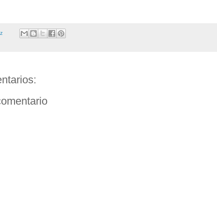
ez
ntarios:
comentario