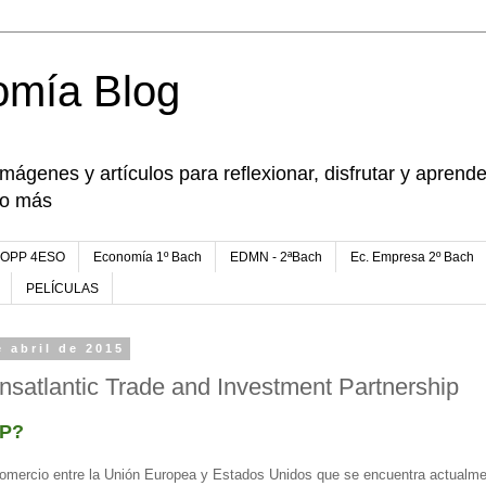
omía Blog
imágenes y artículos para reflexionar, disfrutar y apren
go más
FOPP 4ESO
Economía 1º Bach
EDMN - 2ªBach
Ec. Empresa 2º Bach
PELÍCULAS
 abril de 2015
ansatlantic Trade and Investment Partnership
IP?
comercio entre la Unión Europea y Estados Unidos que se encuentra actualm