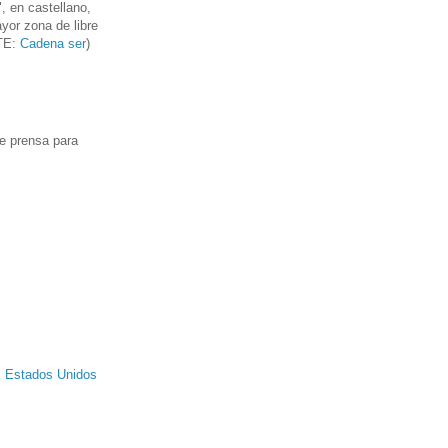
, en castellano,
ayor zona de libre
NTE:
Cadena ser
)
de prensa para
os Estados Unidos