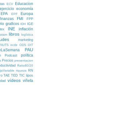
Educacion
tas
ECV
ejercicio economía
EPA
Europa
EPF
finanzas
FMI
FPP
rio
graficos
IGE
IDH
INE
inflación
itex
libros
latam
logística
udes
marketing
NUTS
ocde
ODS
OIT
PAU
eLaSemana
política
n
Podcast
a
Precios
presentacion
ductividad
Ratio80/20
RN
jaVariable
riqueza
ro
TAE
TED
TIC
tipos
vídeos
viñeta
lidad