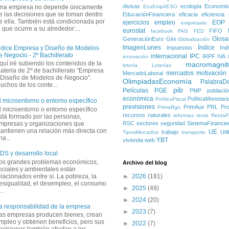
divisas
ecología
Economis
na empresa no depende únicamente
EcoEmp4ESO
e las decisiones que se toman dentro
EducaciónFinanciera
eficacia
eficiencia
e ella. También está condicionada por
ejercicios
empleo
EOP
empresario
o que ocurre a su alrededor:...
eurostat
FIFO
facebook
FAG
FED
Glosa
GeneraciónEuro
Gini
Globalización
ImagenLunes
Índice
impuestos
Ind
ndice Empresa y Diseño de Modelos
e Negocio - 2º Bachillerato
internacional
IPC
IRPF
IVA
innovación
quí iré subiendo los contenidos de la
macromagnit
lotería
Loterías
ateria de 2º de bachillerato "Empresa
mercados
motivación
MercadoLaboral
 Diseño de Modelos de Negocio".
OlimpiadasEconomía
PalabraD
uchos de los conte...
pib
Películas
PGE
PMP
població
económica
PolíticaMonetari
PolíticaFiscal
l microentorno o entorno específico
previsiones
PrimAux
PRL
Pro
PrimaRgo
l microentorno o entorno específico
recursos naturales
reformas
renta
RentaFi
stá formado por las personas,
mpresas y organizaciones que
RSC
sectores
seguridad
SistemaFinancie
antienen una relación más directa con
UE
trabajo
Uti
TiposMercados
transporte
na...
YBT
vivienda
web
DS y desarrollo local
os grandes problemas económicos,
Archivo del blog
ociales y ambientales están
elacionados entre sí. La pobreza, la
►
2026
(181)
esigualdad, el desempleo, el consumo
►
2025
(49)
..
►
2024
(20)
a responsabilidad de la empresa
►
2023
(7)
as empresas producen bienes, crean
mpleo y obtienen beneficios, pero sus
►
2022
(7)
ecisiones también afectan a los