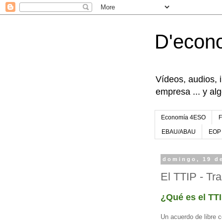
D'econ
Vídeos, audios, 
empresa ... y al
Economía 4ESO
EBAU/ABAU
EOP
domingo, 19 de
El TTIP - Tr
¿Qué es el TT
Un acuerdo de libre 