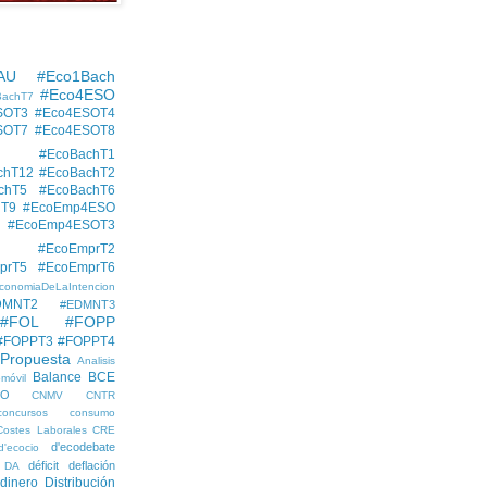
AU
#Eco1Bach
#Eco4ESO
BachT7
SOT3
#Eco4ESOT4
SOT7
#Eco4ESOT8
#EcoBachT1
chT12
#EcoBachT2
chT5
#EcoBachT6
hT9
#EcoEmp4ESO
#EcoEmp4ESOT3
#EcoEmprT2
prT5
#EcoEmprT6
conomiaDeLaIntencion
DMNT2
#EDMNT3
#FOL
#FOPP
#FOPPT3
#FOPPT4
 Propuesta
Analisis
Balance
BCE
móvil
EO
CNMV
CNTR
concursos
consumo
Costes Laborales
CRE
d'ecodebate
d'ecocio
déficit
deflación
DA
dinero
Distribución