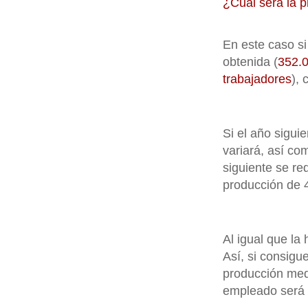
¿Cuál será la p
En este caso si
obtenida (
352.
trabajadores
),
Si el año sigui
variará, así c
siguiente se re
producción de 
Al igual que la
Así, si consigu
producción medi
empleado será