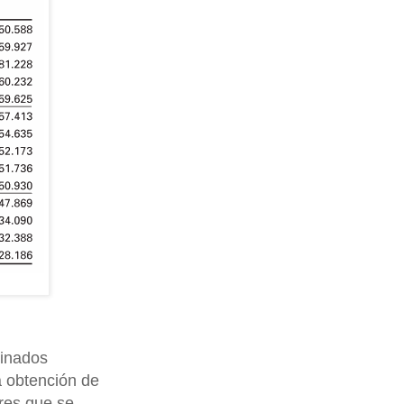
minados
a obtención de
res que se