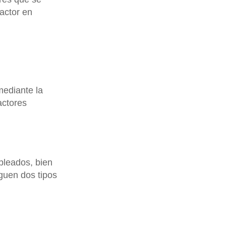
factor en
mediante la
actores
mpleados, bien
nguen dos tipos