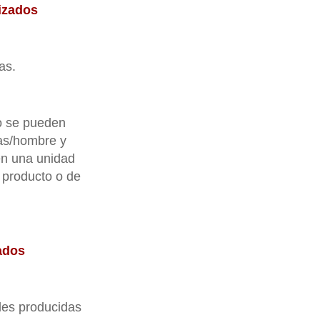
lizados
as.
no se pueden
as/hombre y
en una unidad
 producto o de
eados
ades producidas