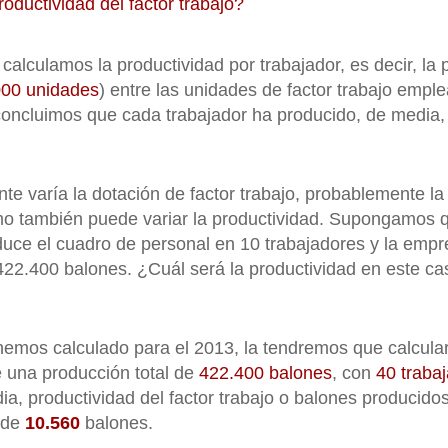
roductividad del factor trabajo?
 calculamos la productividad por trabajador, es decir, la
000 unidades
) entre las unidades de factor trabajo empl
 concluimos que cada trabajador ha producido, de media
ente varía la dotación de factor trabajo, probablemente l
omo también puede variar la productividad. Supongamos 
duce el cuadro de personal en 10 trabajadores y la emp
422.400 balones. ¿Cuál será la productividad en este c
 hemos calculado para el 2013, la tendremos que calcular
e una producción total de
422.400 balones
, con
40 traba
a, productividad del factor trabajo o balones producidos
 de
10.560
balones.