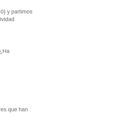
0) y partimos
tividad
 ¿Ha
res que han