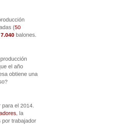
 producción
eadas (
50
,
7.040
balones.
a producción
que el año
resa obtiene una
aso?
 para el 2014.
jadores
, la
 por trabajador