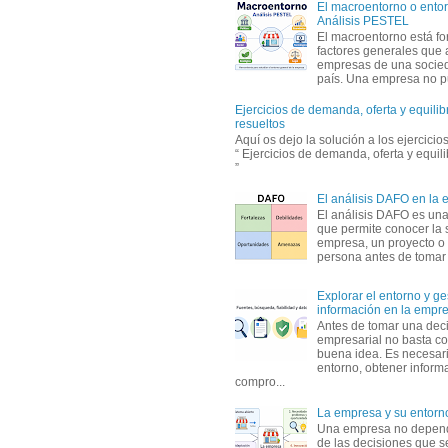
El macroentorno o entor
Análisis PESTEL
El macroentorno está fo
factores generales que 
empresas de una socie
país. Una empresa no pu
Ejercicios de demanda, oferta y equili
resueltos
Aquí os dejo la solución a los ejercici
“ Ejercicios de demanda, oferta y equil
”
El análisis DAFO en la
El análisis DAFO es un
que permite conocer la 
empresa, un proyecto o
persona antes de tomar d
Explorar el entorno y ge
información en la empr
Antes de tomar una dec
empresarial no basta co
buena idea. Es necesari
entorno, obtener informa
compro...
La empresa y su entorn
Una empresa no depen
de las decisiones que s