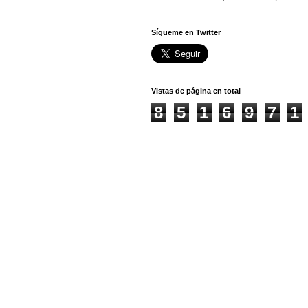
Sígueme en Twitter
Vistas de página en total
8
5
1
6
9
7
1