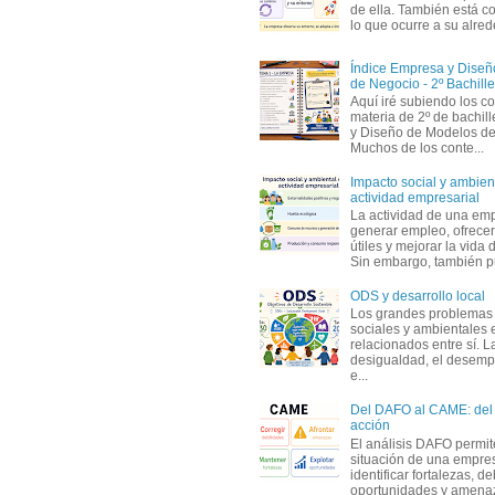
de ella. También está c
lo que ocurre a su alrede
Índice Empresa y Dise
de Negocio - 2º Bachille
Aquí iré subiendo los c
materia de 2º de bachil
y Diseño de Modelos de
Muchos de los conte...
Impacto social y ambient
actividad empresarial
La actividad de una em
generar empleo, ofrecer
útiles y mejorar la vida 
Sin embargo, también p
ODS y desarrollo local
Los grandes problemas
sociales y ambientales 
relacionados entre sí. L
desigualdad, el desemp
e...
Del DAFO al CAME: del a
acción
El análisis DAFO permit
situación de una empre
identificar fortalezas, d
oportunidades y amenaza