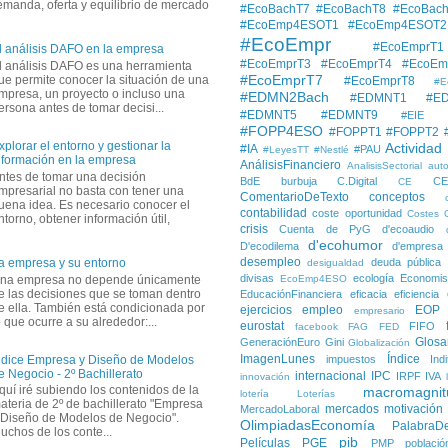
demanda, oferta y equilibrio de mercado
#EcoBachT7
#EcoBachT8
#EcoBac
#EcoEmp4ESOT1
#EcoEmp4ESOT2
#EcoEmpr
#EcoEmprT1
l análisis DAFO en la empresa
#EcoEmprT3
#EcoEmprT4
#EcoEm
l análisis DAFO es una herramienta
#EcoEmprT7
ue permite conocer la situación de una
#EcoEmprT8
#E
mpresa, un proyecto o incluso una
#EDMN2Bach
#EDMNT1
#E
ersona antes de tomar decisi...
#EDMNT5
#EDMNT9
#EIE
#FOPP4ESO
#FOPPT1
#FOPPT2
xplorar el entorno y gestionar la
Actividad
#IA
#PAU
#LeyesTT
#Nestlé
nformación en la empresa
AnálisisFinanciero
AnalisisSectorial
auto
ntes de tomar una decisión
BdE
burbuja
C.Digital
C
CE
mpresarial no basta con tener una
ComentarioDeTexto
conceptos
uena idea. Es necesario conocer el
contabilidad
coste oportunidad
Costes
ntorno, obtener información útil,
crisis
Cuenta de PyG
d'ecoaudio
d'ecohumor
D'ecodilema
d'empresa
desempleo
deuda pública
a empresa y su entorno
desigualdad
divisas
ecología
Economis
na empresa no depende únicamente
EcoEmp4ESO
e las decisiones que se toman dentro
EducaciónFinanciera
eficacia
eficiencia
e ella. También está condicionada por
ejercicios
empleo
EOP
empresario
o que ocurre a su alrededor:...
eurostat
FIFO
facebook
FAG
FED
Glosa
GeneraciónEuro
Gini
Globalización
ImagenLunes
Índice
impuestos
Ind
ndice Empresa y Diseño de Modelos
e Negocio - 2º Bachillerato
internacional
IPC
IRPF
IVA
innovación
quí iré subiendo los contenidos de la
macromagnit
lotería
Loterías
ateria de 2º de bachillerato "Empresa
mercados
motivación
MercadoLaboral
 Diseño de Modelos de Negocio".
OlimpiadasEconomía
PalabraD
uchos de los conte...
pib
Películas
PGE
PMP
població