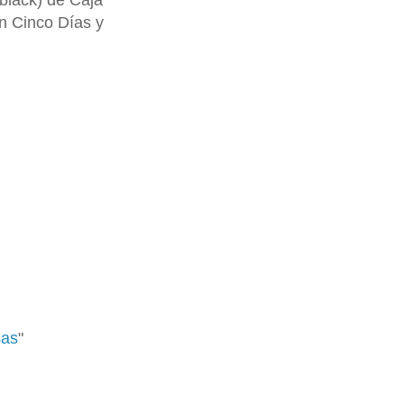
 black) de Caja
n Cinco Días y
sas
"