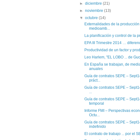
►
diciembre
(21)
►
noviembre
(13)
▼
octubre
(14)
Externalidades de la producción 
medioamb...
La planificación y control de la 
EPA III Trimestre 2014 … diferen
Productividad de un factor y produ
Leo Harlem, "EL LOBO ... de Guol
En España se trabajan, de media
anuales
Guía de contratos SEPE – Sept1
práct...
Guía de contratos SEPE – Sept14
...
Guía de contratos SEPE – Sept1
temporal
Informe FMI – Perspectivas econ
Octu...
Guía de contratos SEPE – Sept1
indefinido
El contrato de trabajo ... por el 