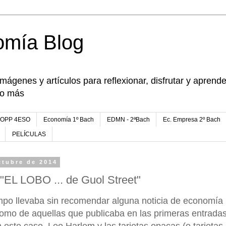
omía Blog
imágenes y artículos para reflexionar, disfrutar y apren
go más
FOPP 4ESO
Economía 1º Bach
EDMN - 2ªBach
Ec. Empresa 2º Bach
PELÍCULAS
ctubre de 2014
"EL LOBO ... de Guol Street"
po llevaba sin recomendar alguna noticia de economía 
como de aquellas que publicaba en las primeras entrada