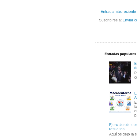
Entrada más reciente
Suscribirse a:
Enviar c
Entradas populares
E
d
P
c
E
A
E
f
e
p
Ejercicios de de
resueltos
Aquí os dejo la 