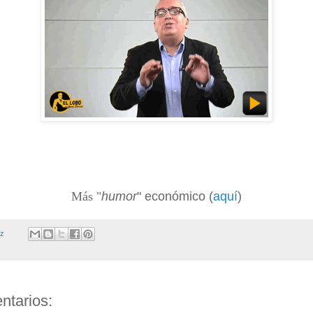
Más "
humor
" económico (
aquí
)
ez
ntarios: