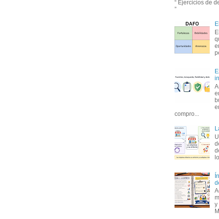
“ Ejercicios de 
”
E
E
q
e
p
E
i
A
e
b
e
compro...
L
U
d
d
l
Í
d
A
m
y
M