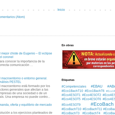
Inicio
omentarios (Atom)
En obras
l mejor chiste de Eugenio – El eclipse
el coronel
ara conocer la importancia de la
orrecta comunicación …
l macroentorno o entorno general.
Etiquetas
nálisis PESTEL
#EBAU #AB
l macroentorno está formado por los
#Competenciales
actores generales que afectan a las
#Eco1BachT10
#Eco1BachT6
#Eco1
mpresas de una sociedad o de un
#Eco4ESOT1
#Eco4ESOT2
#Eco4E
aís. Una empresa no puede contro...
#Eco4ESOT5
#Eco4ESOT6
#Eco4E
#EcoBach
#Eco4ESOT9
manda, oferta y equilibrio de mercado
#EcoBachT10
#EcoBachT11
#EcoBa
solución a los ejercicios planteados de
#EcoBachT3
#EcoBachT4
#EcoBa