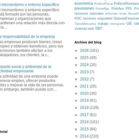
económica
PolíticaMonetari
PolíticaFiscal
l microentorno o entorno específico
previsiones
PrimAux
PRL
Pro
PrimaRgo
l microentorno o entorno específico
recursos naturales
reformas
renta
RentaFi
stá formado por las personas,
mpresas y organizaciones que
RSC
sectores
seguridad
SistemaFinancie
antienen una relación más directa con
UE
trabajo
Uti
TiposMercados
transporte
na...
YBT
vivienda
web
a responsabilidad de la empresa
as empresas producen bienes, crean
Archivo del blog
mpleo y obtienen beneficios, pero sus
ecisiones también afectan a los
►
2026
(181)
rabajadores, los clientes, la c...
►
2025
(49)
►
2024
(20)
mpacto social y ambiental de la
ctividad empresarial
►
2023
(7)
a actividad de una empresa puede
►
2022
(7)
enerar empleo, ofrecer productos
tiles y mejorar la vida de las personas.
►
2021
(20)
in embargo, también puede con...
►
2020
(36)
►
2019
(81)
►
2018
(128)
►
2017
(61)
►
2016
(101)
►
2015
(84)
total
▼
2014
(210)