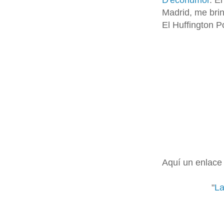
D'ecohumor
. E
Madrid, me bri
El Huffington Po
Aquí un enlace 
"
La