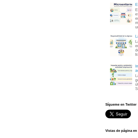
E
E
e
e
m
u
L
L
e
d
t
I
a
L
g
ú
S
Sígueme en Twitter
Vistas de página en 