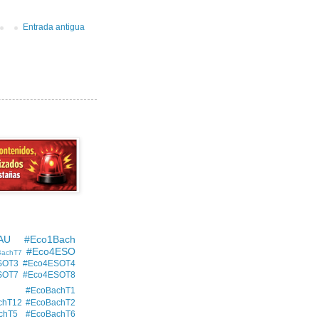
Entrada antigua
AU
#Eco1Bach
#Eco4ESO
BachT7
SOT3
#Eco4ESOT4
SOT7
#Eco4ESOT8
#EcoBachT1
chT12
#EcoBachT2
chT5
#EcoBachT6