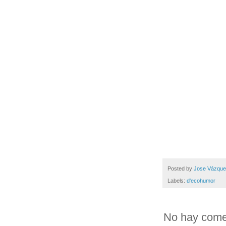
Posted by
Jose Vázqu
Labels:
d'ecohumor
No hay come