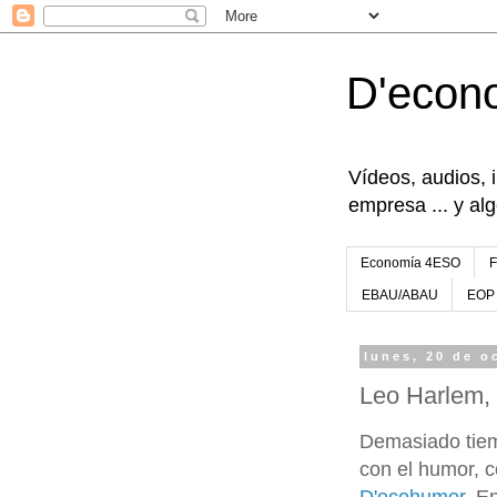
D'econ
Vídeos, audios, 
empresa ... y al
Economía 4ESO
EBAU/ABAU
EOP
lunes, 20 de o
Leo Harlem, 
Demasiado tiem
con el humor, 