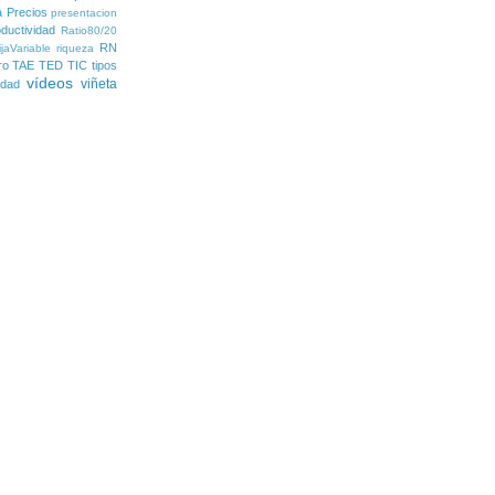
a
Precios
presentacion
ductividad
Ratio80/20
RN
jaVariable
riqueza
ro
TAE
TED
TIC
tipos
vídeos
viñeta
lidad