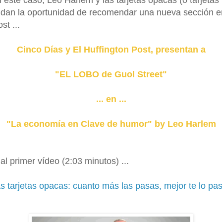
n este caso, Leo Harlem y las tarjetas opacas (o tarjetas
ndan la oportunidad de recomendar una nueva sección e
st ...
Cinco Días y El Huffington Post, presentan a
"EL LOBO de Guol Street"
... en ...
"La economía en Clave de humor" by Leo Harlem
al primer vídeo (2:03 minutos) ...
s tarjetas opacas: cuanto más las pasas, mejor te lo pa