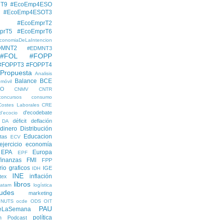
hT9
#EcoEmp4ESO
#EcoEmp4ESOT3
#EcoEmprT2
prT5
#EcoEmprT6
conomiaDeLaIntencion
DMNT2
#EDMNT3
#FOL
#FOPP
#FOPPT3
#FOPPT4
 Propuesta
Analisis
Balance
BCE
móvil
EO
CNMV
CNTR
concursos
consumo
Costes Laborales
CRE
d'ecodebate
d'ecocio
déficit
deflación
DA
dinero
Distribución
Educacion
tas
ECV
ejercicio economía
EPA
Europa
EPF
finanzas
FMI
FPP
rio
graficos
IGE
IDH
INE
inflación
itex
libros
latam
logística
udes
marketing
NUTS
ocde
ODS
OIT
PAU
eLaSemana
política
n
Podcast