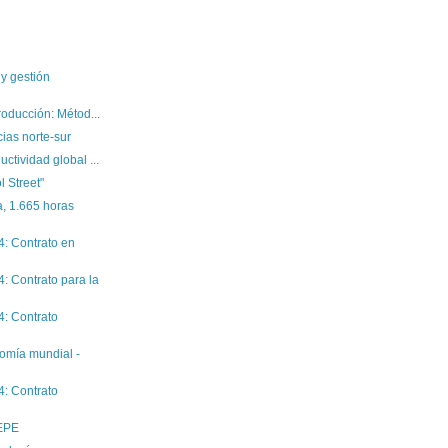
y gestión
producción: Métod...
cias norte-sur
ctividad global ...
 Street"
, 1.665 horas
4: Contrato en
: Contrato para la
4: Contrato
omía mundial -
4: Contrato
SEPE