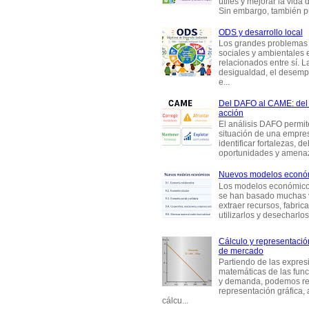
útiles y mejorar la vida 
Sin embargo, también p
ODS y desarrollo local
Los grandes problemas
sociales y ambientales 
relacionados entre sí. L
desigualdad, el desemp
e...
Del DAFO al CAME: del a
acción
El análisis DAFO permit
situación de una empre
identificar fortalezas, d
oportunidades y amenaza
Nuevos modelos econó
Los modelos económicos
se han basado muchas 
extraer recursos, fabric
utilizarlos y desecharlos
Cálculo y representación
de mercado
Partiendo de las expres
matemáticas de las func
y demanda, podemos rea
representación gráfica, 
cálcu...