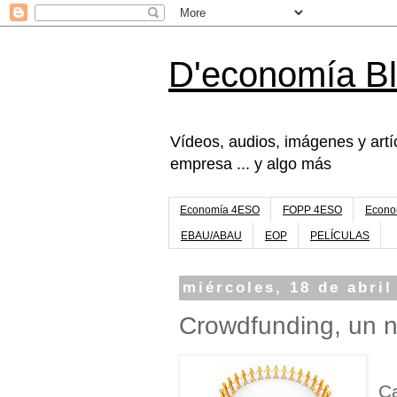
D'economía B
Vídeos, audios, imágenes y artíc
empresa ... y algo más
Economía 4ESO
FOPP 4ESO
Econo
EBAU/ABAU
EOP
PELÍCULAS
miércoles, 18 de abril
Crowdfunding, un n
C