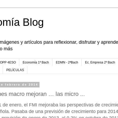
omía Blog
imágenes y artículos para reflexionar, disfrutar y apren
go más
FOPP 4ESO
Economía 1º Bach
EDMN - 2ªBach
Ec. Empresa 2º Bach
PELÍCULAS
de febrero de 2014
nes macro mejoran … las micro ...
 de enero, el FMI mejoraba las perspectivas de crecimie
ola. Pasaba de una previsión de crecimiento para 201