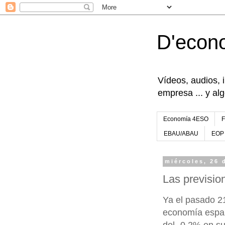
D'econ
Vídeos, audios, 
empresa ... y al
Economía 4ESO
EBAU/ABAU
EOP
miércoles, 26 
Las previsio
Ya el pasado 21
economía españ