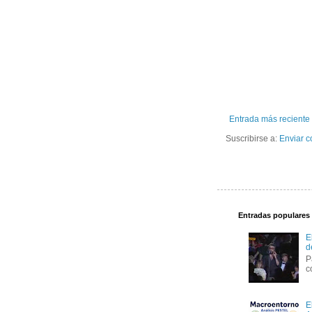
Entrada más reciente
Suscribirse a:
Enviar c
Entradas populares
E
d
P
c
E