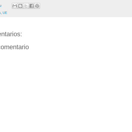
ez
s
,
UE
ntarios:
comentario