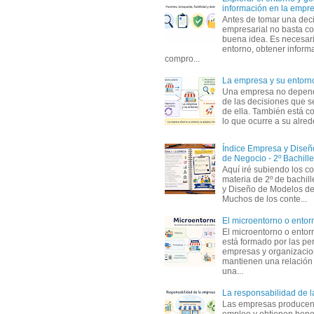
información en la empr
Antes de tomar una dec
empresarial no basta co
buena idea. Es necesari
entorno, obtener informa
compro...
La empresa y su entorn
Una empresa no depen
de las decisiones que s
de ella. También está c
lo que ocurre a su alrede
Índice Empresa y Dise
de Negocio - 2º Bachille
Aquí iré subiendo los c
materia de 2º de bachil
y Diseño de Modelos de
Muchos de los conte...
El microentorno o entor
El microentorno o entor
está formado por las pe
empresas y organizaci
mantienen una relación
una...
La responsabilidad de 
Las empresas producen