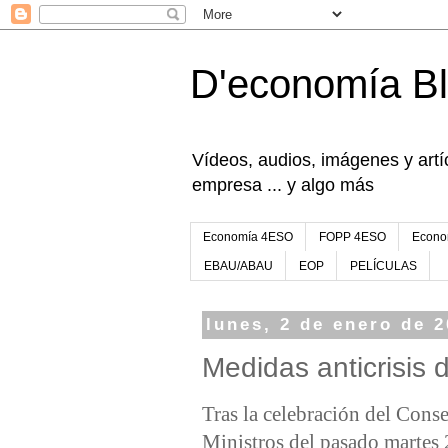
D'economía B
Vídeos, audios, imágenes y artíc
empresa ... y algo más
Economía 4ESO
FOPP 4ESO
Econo
EBAU/ABAU
EOP
PELÍCULAS
lunes, 2 de enero de 
Medidas anticrisis
Tras la celebración del Cons
Ministros del pasado martes 