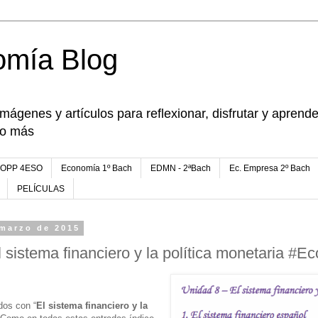
omía Blog
imágenes y artículos para reflexionar, disfrutar y apren
go más
FOPP 4ESO
Economía 1º Bach
EDMN - 2ªBach
Ec. Empresa 2º Bach
PELÍCULAS
 marzo de 2015
l sistema financiero y la política monetaria #
dos con “
El sistema financiero y la