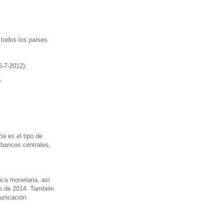
todos los países
6-7-2012):
”
a es el tipo de
 bancos centrales,
ica monetaria, así
io de 2014. También
unicación.