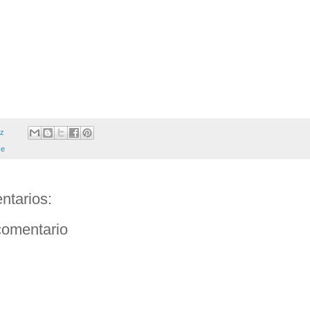
ez
ce
ntarios:
comentario