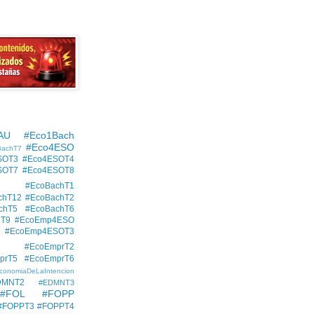
AU
#Eco1Bach
#Eco4ESO
BachT7
SOT3
#Eco4ESOT4
SOT7
#Eco4ESOT8
#EcoBachT1
chT12
#EcoBachT2
chT5
#EcoBachT6
hT9
#EcoEmp4ESO
#EcoEmp4ESOT3
#EcoEmprT2
prT5
#EcoEmprT6
conomiaDeLaIntencion
DMNT2
#EDMNT3
#FOL
#FOPP
#FOPPT3
#FOPPT4