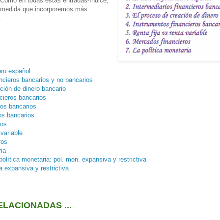
 Como en todas estas entradas-índice,
a medida que incorporemos más
.
ero español
ancieros bancarios y no bancarios
ción de dinero bancario
cieros bancarios
ros bancarios
os bancarios
ios
 variable
ros
ria
olítica monetaria: pol. mon. expansiva y restrictiva
a expansiva y restrictiva
LACIONADAS ...