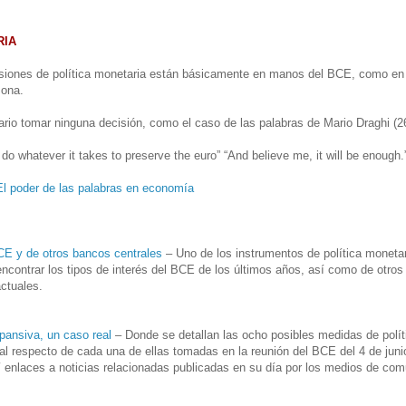
RIA
siones de política monetaria están básicamente en manos del BCE, como en 
zona.
rio tomar ninguna decisión, como el caso de las palabras de Mario Draghi (2
do whatever it takes to preserve the euro” “And believe me, it will be enough.
El poder de las palabras en economía
BCE y de otros bancos centrales
– Uno de los instrumentos de política monetari
encontrar los tipos de interés del BCE de los últimos años, así como de otros
ctuales.
pansiva, un caso real
– Donde se detallan las ocho posibles medidas de polít
al respecto de cada una de ellas tomadas en la reunión del BCE del 4 de jun
í enlaces a noticias relacionadas publicadas en su día por los medios de com