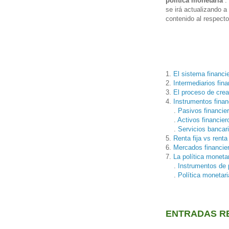
política monetaria
”.
se irá actualizando 
contenido al respecto
1.
El sistema financi
2.
Intermediarios fin
3.
El proceso de crea
4.
Instrumentos finan
.
Pasivos financie
.
Activos financier
.
Servicios bancar
5.
Renta fija vs renta
6.
Mercados financie
7.
La política moneta
.
Instrumentos de p
.
Política monetari
ENTRADAS RE