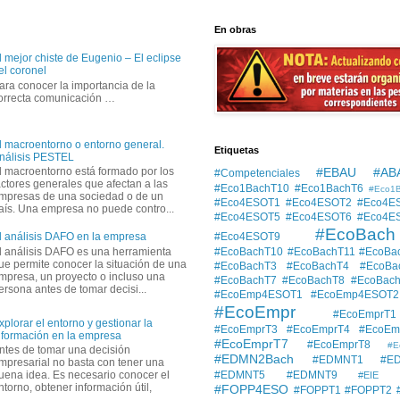
En obras
l mejor chiste de Eugenio – El eclipse
el coronel
ara conocer la importancia de la
orrecta comunicación …
l macroentorno o entorno general.
Etiquetas
nálisis PESTEL
#EBAU #AB
l macroentorno está formado por los
#Competenciales
actores generales que afectan a las
#Eco1BachT10
#Eco1BachT6
#Eco1
mpresas de una sociedad o de un
#Eco4ESOT1
#Eco4ESOT2
#Eco4E
aís. Una empresa no puede contro...
#Eco4ESOT5
#Eco4ESOT6
#Eco4E
#EcoBach
#Eco4ESOT9
l análisis DAFO en la empresa
l análisis DAFO es una herramienta
#EcoBachT10
#EcoBachT11
#EcoBa
ue permite conocer la situación de una
#EcoBachT3
#EcoBachT4
#EcoBa
mpresa, un proyecto o incluso una
#EcoBachT7
#EcoBachT8
#EcoBac
ersona antes de tomar decisi...
#EcoEmp4ESOT1
#EcoEmp4ESOT2
#EcoEmpr
#EcoEmprT1
xplorar el entorno y gestionar la
#EcoEmprT3
#EcoEmprT4
#EcoEm
nformación en la empresa
#EcoEmprT7
#EcoEmprT8
#E
ntes de tomar una decisión
#EDMN2Bach
#EDMNT1
#E
mpresarial no basta con tener una
#EDMNT5
#EDMNT9
uena idea. Es necesario conocer el
#EIE
ntorno, obtener información útil,
#FOPP4ESO
#FOPPT1
#FOPPT2