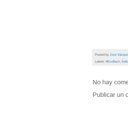
Posted by
Jose Vázqu
Labels:
#EcoBach
,
Índi
No hay come
Publicar un 