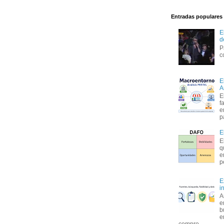
Entradas populares
E
d
P
c
E
A
E
f
e
p
E
E
q
e
p
E
i
A
e
b
e