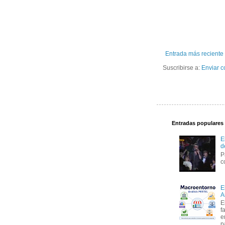
Entrada más reciente
Suscribirse a:
Enviar c
Entradas populares
E
d
P
c
E
A
E
f
e
p