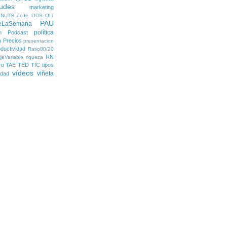
udes
marketing
NUTS
ocde
ODS
OIT
PAU
eLaSemana
política
n
Podcast
a
Precios
presentacion
ductividad
Ratio80/20
RN
jaVariable
riqueza
ro
TAE
TED
TIC
tipos
vídeos
viñeta
lidad