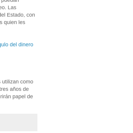
e puedan
eo. Las
el Estado, con
s quien les
gulo del dinero
s utilizan como
tres años de
rirán papel de