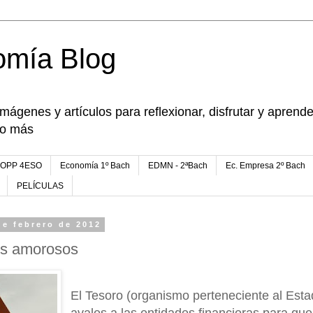
omía Blog
imágenes y artículos para reflexionar, disfrutar y apren
go más
FOPP 4ESO
Economía 1º Bach
EDMN - 2ªBach
Ec. Empresa 2º Bach
PELÍCULAS
de febrero de 2012
os amorosos
El Tesoro (organismo perteneciente al Esta