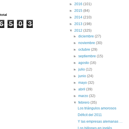
►
2016
(101)
►
2015
(84)
total
►
2014
(210)
6
5
0
3
►
2013
(198)
▼
2012
(325)
►
diciembre
(27)
►
noviembre
(30)
►
octubre
(29)
►
septiembre
(15)
►
agosto
(16)
►
julio
(12)
►
junio
(24)
►
mayo
(32)
►
abril
(39)
►
marzo
(32)
▼
febrero
(35)
Los triángulos amorosos
Déficit del 2011
Y las empresas alemanas …
Los billones en inglés