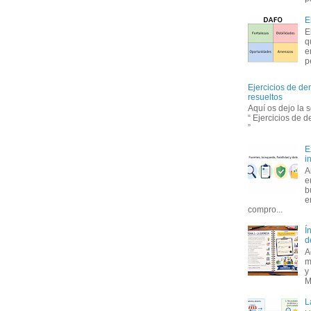
E
E
q
e
p
Ejercicios de de
resueltos
Aquí os dejo la 
“ Ejercicios de 
”
E
i
A
e
b
e
compro...
Í
d
A
m
y
M
L