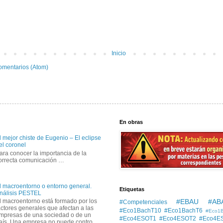
Inicio
omentarios (Atom)
En obras
l mejor chiste de Eugenio – El eclipse
el coronel
ara conocer la importancia de la
orrecta comunicación …
l macroentorno o entorno general.
Etiquetas
nálisis PESTEL
#EBAU #AB
l macroentorno está formado por los
#Competenciales
actores generales que afectan a las
#Eco1BachT10
#Eco1BachT6
#Eco1
mpresas de una sociedad o de un
#Eco4ESOT1
#Eco4ESOT2
#Eco4E
aís. Una empresa no puede contro...