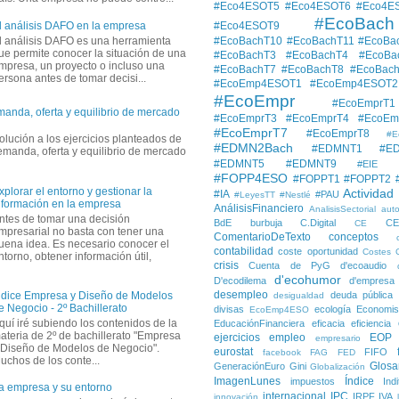
#Eco4ESOT5
#Eco4ESOT6
#Eco4E
#EcoBach
#Eco4ESOT9
l análisis DAFO en la empresa
l análisis DAFO es una herramienta
#EcoBachT10
#EcoBachT11
#EcoBa
ue permite conocer la situación de una
#EcoBachT3
#EcoBachT4
#EcoBa
mpresa, un proyecto o incluso una
#EcoBachT7
#EcoBachT8
#EcoBac
ersona antes de tomar decisi...
#EcoEmp4ESOT1
#EcoEmp4ESOT2
#EcoEmpr
#EcoEmprT1
manda, oferta y equilibrio de mercado
#EcoEmprT3
#EcoEmprT4
#EcoEm
#EcoEmprT7
#EcoEmprT8
#E
solución a los ejercicios planteados de
#EDMN2Bach
#EDMNT1
#E
demanda, oferta y equilibrio de mercado
#EDMNT5
#EDMNT9
#EIE
#FOPP4ESO
#FOPPT1
#FOPPT2
xplorar el entorno y gestionar la
Actividad
#IA
#PAU
#LeyesTT
#Nestlé
nformación en la empresa
AnálisisFinanciero
AnalisisSectorial
auto
ntes de tomar una decisión
BdE
burbuja
C.Digital
C
CE
mpresarial no basta con tener una
ComentarioDeTexto
conceptos
uena idea. Es necesario conocer el
contabilidad
coste oportunidad
Costes
ntorno, obtener información útil,
crisis
Cuenta de PyG
d'ecoaudio
d'ecohumor
D'ecodilema
d'empresa
desempleo
deuda pública
ndice Empresa y Diseño de Modelos
desigualdad
e Negocio - 2º Bachillerato
divisas
ecología
Economis
EcoEmp4ESO
quí iré subiendo los contenidos de la
EducaciónFinanciera
eficacia
eficiencia
ateria de 2º de bachillerato "Empresa
ejercicios
empleo
EOP
empresario
 Diseño de Modelos de Negocio".
eurostat
FIFO
facebook
FAG
FED
uchos de los conte...
Glosa
GeneraciónEuro
Gini
Globalización
ImagenLunes
Índice
impuestos
Ind
a empresa y su entorno
internacional
IPC
IRPF
IVA
innovación