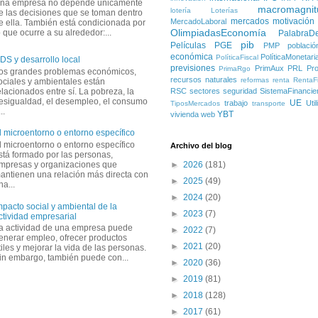
na empresa no depende únicamente
macromagnit
lotería
Loterías
e las decisiones que se toman dentro
mercados
motivación
MercadoLaboral
e ella. También está condicionada por
OlimpiadasEconomía
o que ocurre a su alrededor:...
PalabraD
pib
Películas
PGE
PMP
població
económica
PolíticaMonetari
PolíticaFiscal
DS y desarrollo local
previsiones
PrimAux
PRL
Pro
PrimaRgo
os grandes problemas económicos,
recursos naturales
reformas
renta
RentaFi
ociales y ambientales están
elacionados entre sí. La pobreza, la
RSC
sectores
seguridad
SistemaFinancie
esigualdad, el desempleo, el consumo
UE
trabajo
Uti
TiposMercados
transporte
..
YBT
vivienda
web
l microentorno o entorno específico
l microentorno o entorno específico
Archivo del blog
stá formado por las personas,
mpresas y organizaciones que
►
2026
(181)
antienen una relación más directa con
►
2025
(49)
na...
►
2024
(20)
mpacto social y ambiental de la
►
2023
(7)
ctividad empresarial
a actividad de una empresa puede
►
2022
(7)
enerar empleo, ofrecer productos
►
2021
(20)
tiles y mejorar la vida de las personas.
in embargo, también puede con...
►
2020
(36)
►
2019
(81)
►
2018
(128)
►
2017
(61)