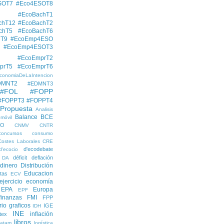
SOT7
#Eco4ESOT8
#EcoBachT1
chT12
#EcoBachT2
chT5
#EcoBachT6
hT9
#EcoEmp4ESO
#EcoEmp4ESOT3
#EcoEmprT2
prT5
#EcoEmprT6
conomiaDeLaIntencion
DMNT2
#EDMNT3
#FOL
#FOPP
#FOPPT3
#FOPPT4
 Propuesta
Analisis
Balance
BCE
móvil
EO
CNMV
CNTR
concursos
consumo
Costes Laborales
CRE
d'ecodebate
d'ecocio
déficit
deflación
DA
dinero
Distribución
Educacion
tas
ECV
ejercicio economía
EPA
Europa
EPF
finanzas
FMI
FPP
rio
graficos
IGE
IDH
INE
inflación
itex
libros
latam
logística