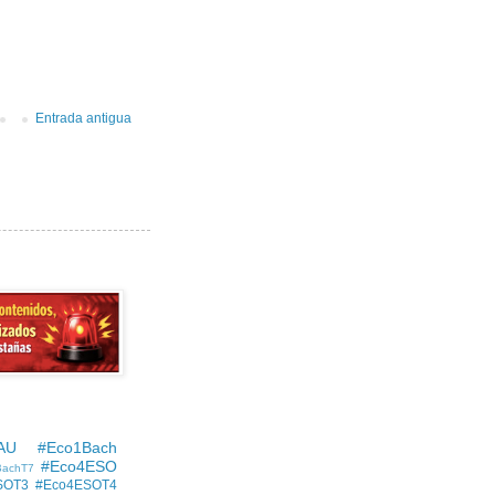
Entrada antigua
AU
#Eco1Bach
#Eco4ESO
BachT7
SOT3
#Eco4ESOT4