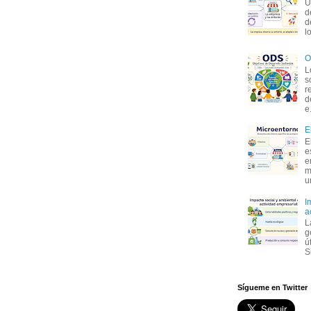
U
d
d
l
O
L
s
r
d
e.
E
E
e
e
m
u
I
a
L
g
ú
S
Sígueme en Twitter