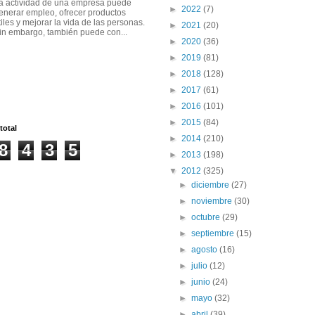
a actividad de una empresa puede
►
2022
(7)
enerar empleo, ofrecer productos
tiles y mejorar la vida de las personas.
►
2021
(20)
in embargo, también puede con...
►
2020
(36)
►
2019
(81)
►
2018
(128)
►
2017
(61)
►
2016
(101)
►
2015
(84)
total
►
2014
(210)
8
4
3
5
►
2013
(198)
▼
2012
(325)
►
diciembre
(27)
►
noviembre
(30)
►
octubre
(29)
►
septiembre
(15)
►
agosto
(16)
►
julio
(12)
►
junio
(24)
►
mayo
(32)
►
abril
(39)