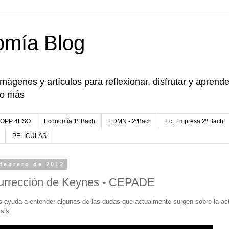
omía Blog
imágenes y artículos para reflexionar, disfrutar y apren
go más
FOPP 4ESO
Economía 1º Bach
EDMN - 2ªBach
Ec. Empresa 2º Bach
PELÍCULAS
 febrero de 2012
surrección de Keynes - CEPADE
s ayuda a entender algunas de las dudas que actualmente surgen sobre la actu
sis.