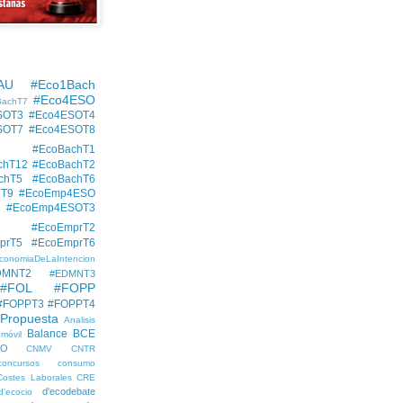
AU
#Eco1Bach
#Eco4ESO
BachT7
SOT3
#Eco4ESOT4
SOT7
#Eco4ESOT8
#EcoBachT1
chT12
#EcoBachT2
chT5
#EcoBachT6
hT9
#EcoEmp4ESO
#EcoEmp4ESOT3
#EcoEmprT2
prT5
#EcoEmprT6
conomiaDeLaIntencion
DMNT2
#EDMNT3
#FOL
#FOPP
#FOPPT3
#FOPPT4
 Propuesta
Analisis
Balance
BCE
móvil
EO
CNMV
CNTR
concursos
consumo
Costes Laborales
CRE
d'ecodebate
d'ecocio