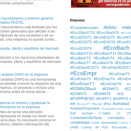
orrecta comunicación …
l macroentorno o entorno general.
Etiquetas
nálisis PESTEL
#EBAU #AB
l macroentorno está formado por los
#Competenciales
actores generales que afectan a las
#Eco1BachT10
#Eco1BachT6
#Eco1
mpresas de una sociedad o de un
#Eco4ESOT1
#Eco4ESOT2
#Eco4E
aís. Una empresa no puede contro...
#Eco4ESOT5
#Eco4ESOT6
#Eco4E
#EcoBach
#Eco4ESOT9
manda, oferta y equilibrio de mercado
#EcoBachT10
#EcoBachT11
#EcoBa
solución a los ejercicios planteados de
#EcoBachT3
#EcoBachT4
#EcoBa
demanda, oferta y equilibrio de mercado
#EcoBachT7
#EcoBachT8
#EcoBac
#EcoEmp4ESOT1
#EcoEmp4ESOT2
#EcoEmpr
#EcoEmprT1
l análisis DAFO en la empresa
#EcoEmprT3
#EcoEmprT4
#EcoEm
l análisis DAFO es una herramienta
#EcoEmprT7
ue permite conocer la situación de una
#EcoEmprT8
#E
mpresa, un proyecto o incluso una
#EDMN2Bach
#EDMNT1
#E
ersona antes de tomar decisi...
#EDMNT5
#EDMNT9
#EIE
#FOPP4ESO
#FOPPT1
#FOPPT2
xplorar el entorno y gestionar la
Actividad
#IA
#PAU
#LeyesTT
#Nestlé
nformación en la empresa
AnálisisFinanciero
AnalisisSectorial
auto
ntes de tomar una decisión
BdE
burbuja
C.Digital
C
CE
mpresarial no basta con tener una
ComentarioDeTexto
conceptos
uena idea. Es necesario conocer el
contabilidad
coste oportunidad
Costes
ntorno, obtener información útil,
crisis
Cuenta de PyG
d'ecoaudio