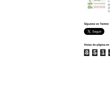
L
g
ú
S
Sígueme en Twitter
Vistas de página en 
8
5
1