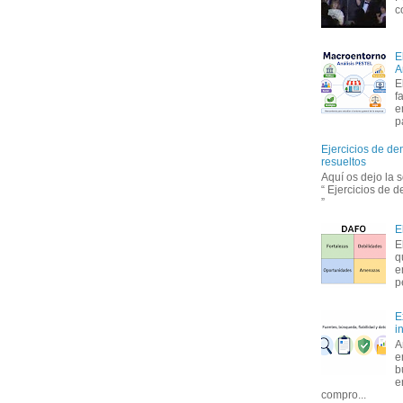
c
E
A
E
f
e
p
Ejercicios de de
resueltos
Aquí os dejo la 
“ Ejercicios de 
”
E
E
q
e
p
E
i
A
e
b
e
compro...