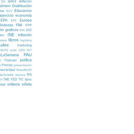
déficit
deflación
DA
dinero
Distribución
Educacion
tas
ECV
ejercicio economía
EPA
Europa
EPF
finanzas
FMI
FPP
rio
graficos
IGE
IDH
INE
inflación
itex
libros
latam
logística
udes
marketing
NUTS
ocde
ODS
OIT
PAU
eLaSemana
política
n
Podcast
a
Precios
presentacion
ductividad
Ratio80/20
RN
jaVariable
riqueza
ro
TAE
TED
TIC
tipos
vídeos
viñeta
lidad