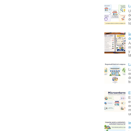
L
U
d
d
l
Í
d
A
m
y
M
L
L
e
d
t
E
E
e
e
m
u
I
a