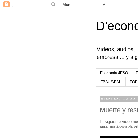
D'econ
Vídeos, audios, 
empresa ... y al
Economía 4ESO
EBAU/ABAU
EOP
viernes, 10 de
Muerte y re
El siguiente video no
ante una época de cri