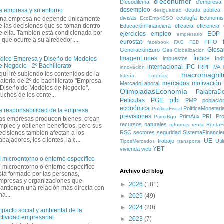
d'ecohumor
D'ecodilema
d'empresa
desempleo
deuda pública
a empresa y su entorno
desigualdad
divisas
ecología
Economis
na empresa no depende únicamente
EcoEmp4ESO
e las decisiones que se toman dentro
EducaciónFinanciera
eficacia
eficiencia
e ella. También está condicionada por
ejercicios
empleo
EOP
empresario
o que ocurre a su alrededor:...
eurostat
FIFO
facebook
FAG
FED
Glosa
GeneraciónEuro
Gini
Globalización
ImagenLunes
Índice
impuestos
Ind
ndice Empresa y Diseño de Modelos
e Negocio - 2º Bachillerato
internacional
IPC
IRPF
IVA
innovación
quí iré subiendo los contenidos de la
macromagnit
lotería
Loterías
ateria de 2º de bachillerato "Empresa
mercados
motivación
MercadoLaboral
 Diseño de Modelos de Negocio".
OlimpiadasEconomía
PalabraD
uchos de los conte...
pib
Películas
PGE
PMP
població
económica
PolíticaMonetari
PolíticaFiscal
a responsabilidad de la empresa
previsiones
PrimAux
PRL
Pro
PrimaRgo
as empresas producen bienes, crean
recursos naturales
reformas
renta
RentaFi
mpleo y obtienen beneficios, pero sus
ecisiones también afectan a los
RSC
sectores
seguridad
SistemaFinancie
rabajadores, los clientes, la c...
UE
trabajo
Uti
TiposMercados
transporte
YBT
vivienda
web
l microentorno o entorno específico
l microentorno o entorno específico
Archivo del blog
stá formado por las personas,
mpresas y organizaciones que
►
2026
(181)
antienen una relación más directa con
na...
►
2025
(49)
►
2024
(20)
mpacto social y ambiental de la
ctividad empresarial
►
2023
(7)