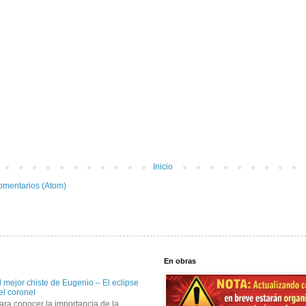
Inicio
omentarios (Atom)
En obras
l mejor chiste de Eugenio – El eclipse
el coronel
ara conocer la importancia de la