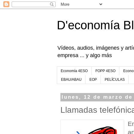
D'economía B
Vídeos, audios, imágenes y artíc
empresa ... y algo más
Economía 4ESO
FOPP 4ESO
Econo
EBAU/ABAU
EOP
PELÍCULAS
lunes, 12 de marzo de
Llamadas telefónic
En
ar