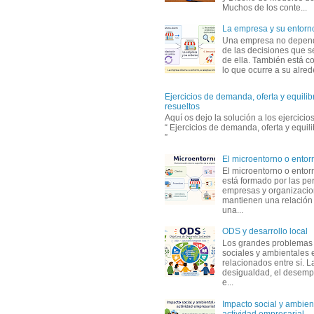
Muchos de los conte...
La empresa y su entorn
Una empresa no depen
de las decisiones que s
de ella. También está c
lo que ocurre a su alrede
Ejercicios de demanda, oferta y equili
resueltos
Aquí os dejo la solución a los ejercici
“ Ejercicios de demanda, oferta y equil
”
El microentorno o entor
El microentorno o entor
está formado por las pe
empresas y organizaci
mantienen una relación
una...
ODS y desarrollo local
Los grandes problemas
sociales y ambientales 
relacionados entre sí. L
desigualdad, el desemp
e...
Impacto social y ambient
actividad empresarial