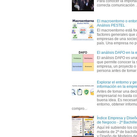
Para conocer la importa
correcta comunicación
El macroentorno o entor
Análisis PESTEL
El macroentorno está fo
factores generales que 
empresas de una socie
país. Una empresa no pu
El análisis DAFO en la
El análisis DAFO es un
que permite conocer la 
empresa, un proyecto o
persona antes de tomar d
Explorar el entorno y ge
información en la empr
Antes de tomar una dec
empresarial no basta co
buena idea. Es necesari
entorno, obtener informa
compro...
Índice Empresa y Dise
de Negocio - 2º Bachille
Aquí iré subiendo los c
materia de 2º de bachil
y Diseño de Modelos de