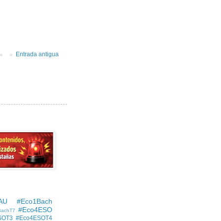
Entrada antigua
AU
#Eco1Bach
#Eco4ESO
BachT7
SOT3
#Eco4ESOT4