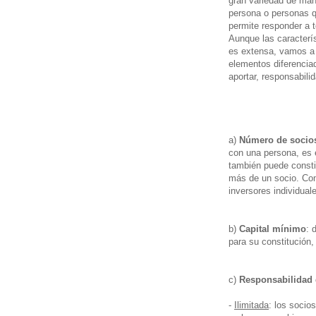
gran variedad de man
persona o personas q
permite responder a t
Aunque las caracterí
es extensa, vamos a 
elementos diferencia
aportar, responsabili
a)
Número de socio
con una persona, es e
también puede consti
más de un socio. Com
inversores individua
b)
Capital mínimo
: 
para su constitución,
c)
Responsabilidad 
-
Ilimitada
: los socio