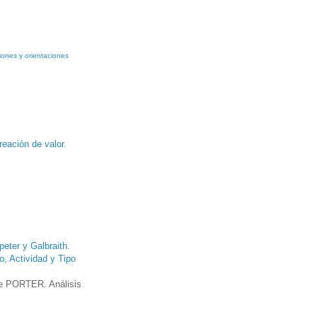
iones y orientaciones
reación de valor.
eter y Galbraith.
o, Actividad y Tipo
 de PORTER. Análisis