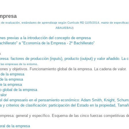
empresa
os de evaluación, estándares de aprendizaje según Currículo RD 1105/2014, matriz de especificac
ABAU/EBAU
)
nes previas a la introducción del concepto de empresa
chillerato" a "Economía de la Empresa - 2º Bachillerato"
a
esa: factores de producción (inputs), producto (output) y valor añadido. La c
 las empresas de tu entorno.
iones y objetivos. Funcionamiento global de la empresa. La cadena de valor.
 de la empresa
de la empresa
de la empresa
 global de la empresa
alor
el del empresario en el pensamiento económico: Adam Smith, Knight, Schump
 y criterios de clasificación: participación del Estado en la propiedad, Tamañ
a empresa: general y específico. Esquema de las cinco fuerzas competitivas
eral de la empresa