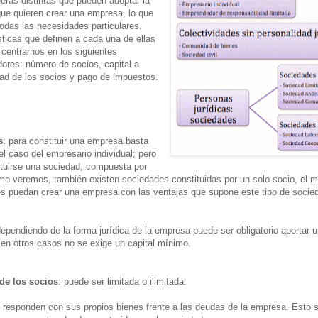
eras distintas que pueden adoptar la
ue quieren crear una empresa, lo que
odas las necesidades particulares.
sticas que definen a cada una de ellas
centrarnos en los siguientes
dores: número de socios, capital a
dad de los socios y pago de impuestos.
s
: para constituir una empresa basta
l caso del empresario individual; pero
tuirse una sociedad, compuesta por
o veremos, también existen sociedades constituidas por un solo socio, el mot
les puedan crear una empresa con las ventajas que supone este tipo de socie
dependiendo de la forma jurídica de la empresa puede ser obligatorio aportar
 en otros casos no se exige un capital mínimo.
de los socios
: puede ser limitada o ilimitada.
s responden con sus propios bienes frente a las deudas de la empresa. Esto s