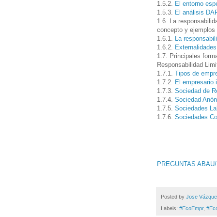
1.5.2.
El entorno esp
1.5.3.
El análisis D
1.6. La responsabili
concepto y ejemplos 
1.6.1.
La responsabil
1.6.2.
Externalidades
1.7. Principales for
Responsabilidad Lim
1.7.1.
Tipos de empre
1.7.2.
El empresario i
1.7.3.
Sociedad de R
1.7.4.
Sociedad Anón
1.7.5.
Sociedades La
1.7.6.
Sociedades Co
PREGUNTAS ABAU/
Posted by
Jose Vázqu
Labels:
#EcoEmpr
,
#Ec