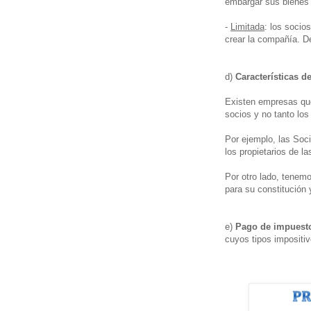
embargar sus bienes 
-
Limitada
: los socio
crear la compañía. D
d)
Características d
Existen empresas que 
socios y no tanto los
Por ejemplo, las Soc
los propietarios de l
Por otro lado, tenemo
para su constitución y
e)
Pago de impuest
cuyos tipos impositiv