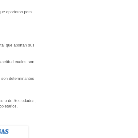
que aportaron para
tal que aportan sus
xactitud cuales son
s son determinantes
uesto de Sociedades,
opietarios.