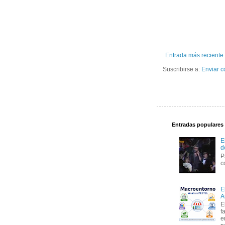
Entrada más reciente
Suscribirse a:
Enviar c
Entradas populares
E
d
P
c
E
A
E
f
e