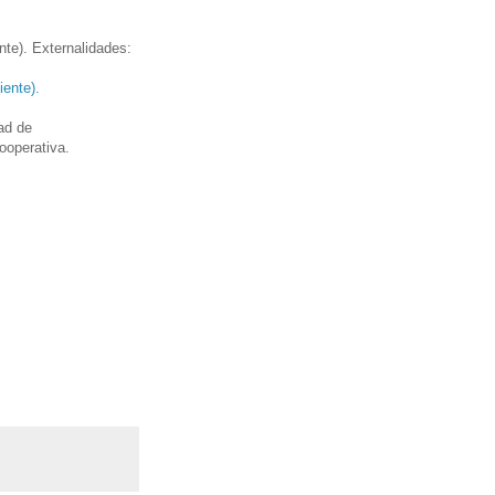
te). Externalidades:
ente).
ad de
ooperativa.