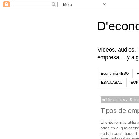
D'econ
Vídeos, audios, 
empresa ... y al
Economía 4ESO
EBAU/ABAU
EOP
miércoles, 5 d
Tipos de emp
El criterio más utili
otras es el que atien
se han constituido. E