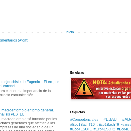
Inicio
omentarios (Atom)
En obras
l mejor chiste de Eugenio – El eclipse
el coronel
ara conocer la importancia de la
orrecta comunicación …
l macroentorno o entorno general.
Etiquetas
nálisis PESTEL
#EBAU #AB
l macroentorno está formado por los
#Competenciales
actores generales que afectan a las
#Eco1BachT10
#Eco1BachT6
#Eco1
mpresas de una sociedad o de un
#Eco4ESOT1
#Eco4ESOT2
#Eco4E