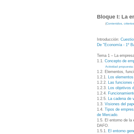
Bloque I: La 
(
Contenidos, criteri
Introducción:
Cuestio
De "Economía - 1º Ba
Tema 1 – La empres
1.1.
Concepto de empr
Actividad propuesta:
1.2. Elementos, func
1.2.1.
Los elementos
1.2.2.
Las funciones 
1.2.3.
Los objetivos 
1.2.4.
Funcionamiento
1.2.5.
La cadena de v
1.3.
Visiones del pap
1.4.
Tipos de empresa
de Mercado.
1.5. El entorno de l
DAFO.
1.5.1.
El entorno gen