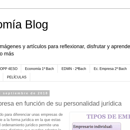
omía Blog
imágenes y artículos para reflexionar, disfrutar y apren
go más
FOPP 4ESO
Economía 1º Bach
EDMN - 2ªBach
Ec. Empresa 2º Bach
PELÍCULAS
e septiembre de 2018
resa en función de su personalidad jurídica
zado para diferenciar unas empresas de
de a la forma jurídica en la que estas
l ordenamiento jurídico permite una