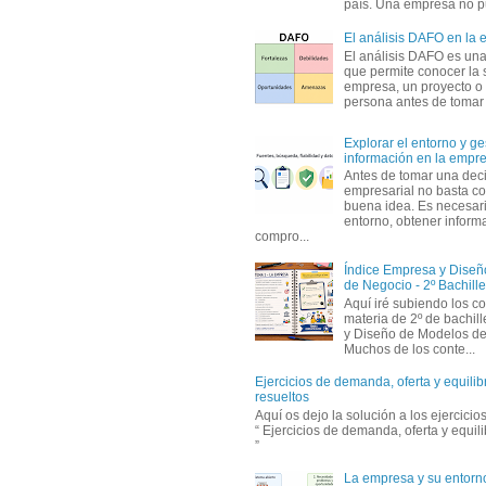
país. Una empresa no pu
El análisis DAFO en la
El análisis DAFO es un
que permite conocer la 
empresa, un proyecto o
persona antes de tomar d
Explorar el entorno y ge
información en la empr
Antes de tomar una dec
empresarial no basta co
buena idea. Es necesari
entorno, obtener informa
compro...
Índice Empresa y Dise
de Negocio - 2º Bachille
Aquí iré subiendo los c
materia de 2º de bachil
y Diseño de Modelos de
Muchos de los conte...
Ejercicios de demanda, oferta y equili
resueltos
Aquí os dejo la solución a los ejercici
“ Ejercicios de demanda, oferta y equil
”
La empresa y su entorn