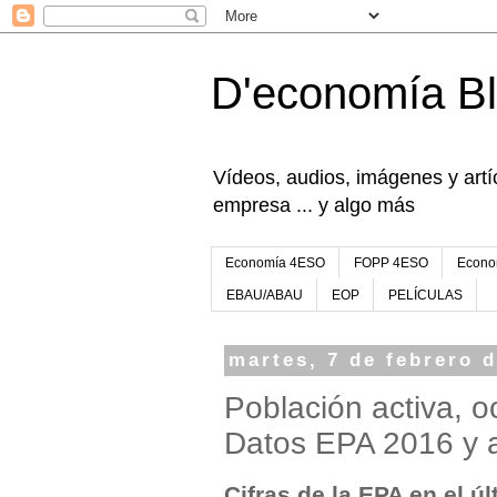
D'economía B
Vídeos, audios, imágenes y artíc
empresa ... y algo más
Economía 4ESO
FOPP 4ESO
Econo
EBAU/ABAU
EOP
PELÍCULAS
martes, 7 de febrero 
Población activa, 
Datos EPA 2016 y a
Cifras de la EPA en el ú