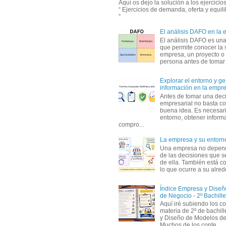
Aquí os dejo la solución a los ejercici
“ Ejercicios de demanda, oferta y equil
”
El análisis DAFO en la
El análisis DAFO es un
que permite conocer la 
empresa, un proyecto o
persona antes de tomar d
Explorar el entorno y ge
información en la empr
Antes de tomar una dec
empresarial no basta co
buena idea. Es necesari
entorno, obtener informa
compro...
La empresa y su entorn
Una empresa no depen
de las decisiones que s
de ella. También está c
lo que ocurre a su alrede
Índice Empresa y Dise
de Negocio - 2º Bachille
Aquí iré subiendo los c
materia de 2º de bachil
y Diseño de Modelos de
Muchos de los conte...