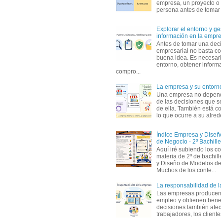
empresa, un proyecto o
persona antes de tomar d
Explorar el entorno y ge
información en la empr
Antes de tomar una dec
empresarial no basta co
buena idea. Es necesari
entorno, obtener informa
compro...
La empresa y su entorn
Una empresa no depen
de las decisiones que s
de ella. También está c
lo que ocurre a su alrede
Índice Empresa y Dise
de Negocio - 2º Bachille
Aquí iré subiendo los c
materia de 2º de bachil
y Diseño de Modelos de
Muchos de los conte...
La responsabilidad de 
Las empresas producen
empleo y obtienen benef
decisiones también afec
trabajadores, los clientes,