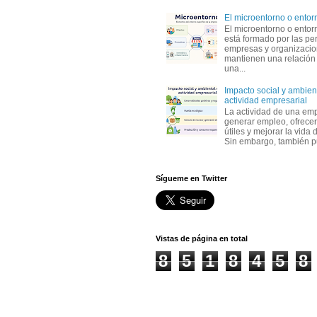
El microentorno o entor
El microentorno o entor
está formado por las pe
empresas y organizaci
mantienen una relación
una...
Impacto social y ambient
actividad empresarial
La actividad de una em
generar empleo, ofrecer
útiles y mejorar la vida 
Sin embargo, también p
Sígueme en Twitter
Vistas de página en total
8
5
1
8
4
5
8