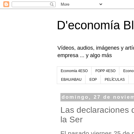
D'economía B
Vídeos, audios, imágenes y artíc
empresa ... y algo más
Economía 4ESO
FOPP 4ESO
Econo
EBAU/ABAU
EOP
PELÍCULAS
domingo, 27 de novie
Las declaraciones 
la Ser
El pasado viernes 25 de 