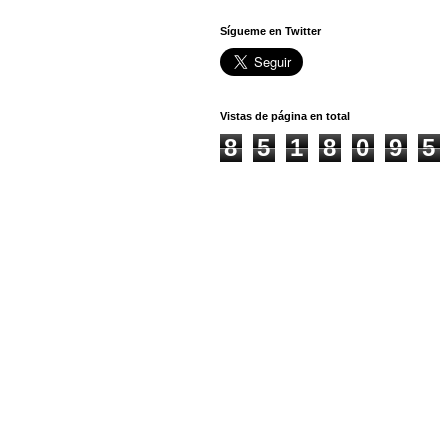
Sígueme en Twitter
Vistas de página en total
8
5
1
8
0
9
5