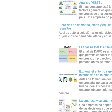
Análisis PESTEL
El macroentorno está fo
factores generales que 
empresas de una socie
país. Una empresa no pu
Ejercicios de demanda, oferta y equili
resueltos
Aquí os dejo la solución a los ejercici
“ Ejercicios de demanda, oferta y equil
”
El análisis DAFO en la
El análisis DAFO es un
que permite conocer la 
empresa, un proyecto o
persona antes de tomar d
Explorar el entorno y ge
información en la empr
Antes de tomar una dec
empresarial no basta co
buena idea. Es necesari
entorno, obtener informa
compro...
La empresa y su entorn
Una empresa no depen
de las decisiones que s
de ella. También está c