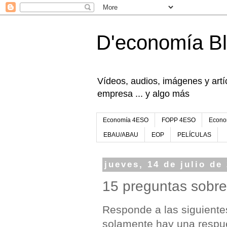
D'economía B
Vídeos, audios, imágenes y artíc
empresa ... y algo más
Economía 4ESO
FOPP 4ESO
Econo
EBAU/ABAU
EOP
PELÍCULAS
jueves, 14 de julio de
15 preguntas sobre 
Responde a las siguiente
solamente hay una respue