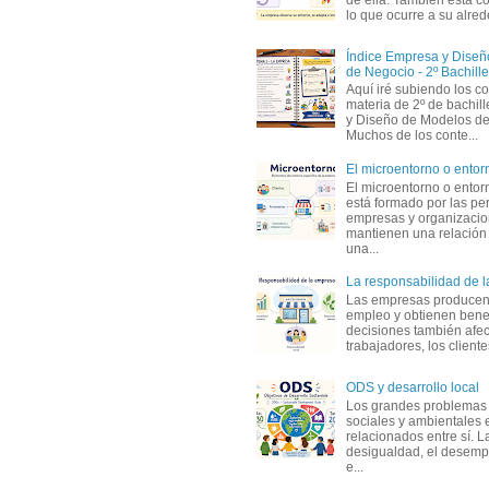
lo que ocurre a su alrede
Índice Empresa y Dise
de Negocio - 2º Bachille
Aquí iré subiendo los c
materia de 2º de bachil
y Diseño de Modelos de
Muchos de los conte...
El microentorno o entor
El microentorno o entor
está formado por las pe
empresas y organizaci
mantienen una relación
una...
La responsabilidad de 
Las empresas producen
empleo y obtienen benef
decisiones también afec
trabajadores, los clientes,
ODS y desarrollo local
Los grandes problemas
sociales y ambientales 
relacionados entre sí. L
desigualdad, el desemp
e...