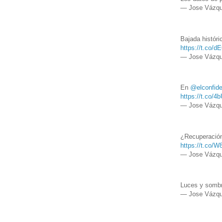
— Jose Vázqu
Bajada histór
https://t.co/d
— Jose Vázqu
En
@elconfide
https://t.co/
— Jose Vázqu
¿Recuperación?
https://t.co/
— Jose Vázqu
Luces y sombr
— Jose Vázqu