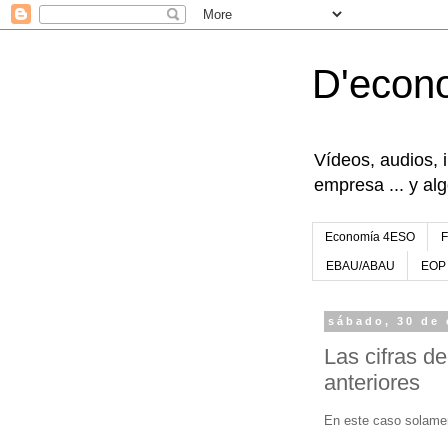
D'econ
Vídeos, audios, 
empresa ... y al
Economía 4ESO
EBAU/ABAU
EOP
sábado, 30 de 
Las cifras d
anteriores
En este caso solament