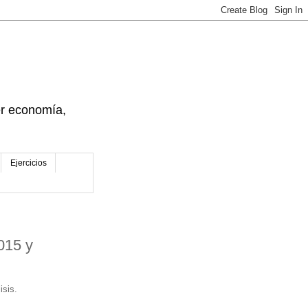
der economía,
Ejercicios
015 y
isis.