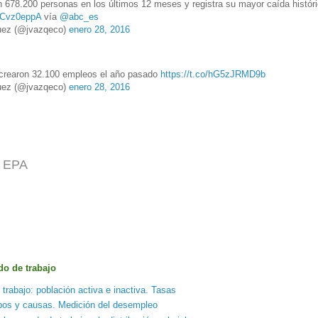
n 678.200 personas en los últimos 12 meses y registra su mayor caída histór
JECvz0eppA
vía
@abc_es
ez (@jvazqeco)
enero 28, 2016
 crearon 32.100 empleos el año pasado
https://t.co/hG5zJRMD9b
ez (@jvazqeco)
enero 28, 2016
a EPA
do de trabajo
trabajo: población activa e inactiva. Tasas
pos y causas. Medición del desempleo