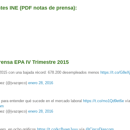
tes INE (PDF notas de prensa):
rensa EPA IV Trimestre 2015
a 2015 con una bajada récord: 678.200 desempleados menos
https://t.co/G8eX
ez (@jvazqeco)
enero 28, 2016
 para entender qué sucede en el mercado laboral
https://t.co/mo1Qd9et6e
ví
om
ez (@jvazqeco)
enero 28, 2016
paro, en ocho gráficos
https://t.co/kcBvwnJyvu
vía
@CincoDiascom