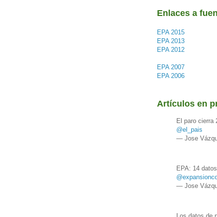
Enlaces a fuen
EPA 2015
EPA 2013
EPA 2012
EPA 2007
EPA 2006
Artículos en p
El paro cierr
@el_pais
— Jose Vázqu
EPA: 14 datos
@expansionc
— Jose Vázqu
Los datos de 