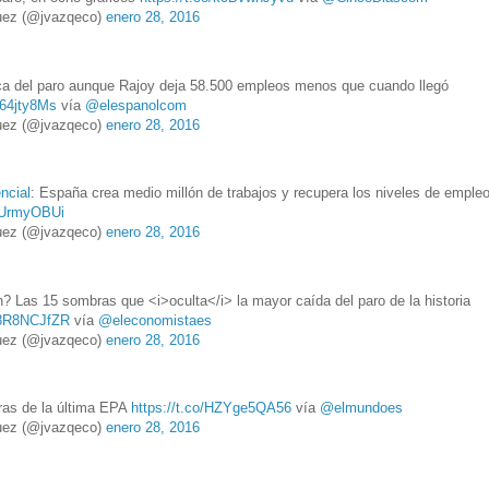
ez (@jvazqeco)
enero 28, 2016
ica del paro aunque Rajoy deja 58.500 empleos menos que cuando llegó
E64jty8Ms
vía
@elespanolcom
ez (@jvazqeco)
enero 28, 2016
ncial
: España crea medio millón de trabajos y recupera los niveles de emple
4bUrmyOBUi
ez (@jvazqeco)
enero 28, 2016
 Las 15 sombras que <i>oculta</i> la mayor caída del paro de la historia
W8R8NCJfZR
vía
@eleconomistaes
ez (@jvazqeco)
enero 28, 2016
as de la última EPA
https://t.co/HZYge5QA56
vía
@elmundoes
ez (@jvazqeco)
enero 28, 2016