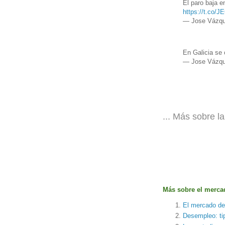
El paro baja e
https://t.co/
— Jose Vázqu
En Galicia se
— Jose Vázqu
...
Más sobre l
Más sobre el merca
El mercado de 
Desempleo: ti