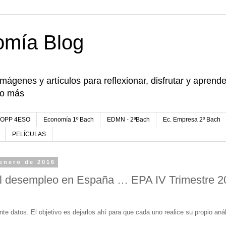
omía Blog
imágenes y artículos para reflexionar, disfrutar y apren
go más
FOPP 4ESO
Economía 1º Bach
EDMN - 2ªBach
Ec. Empresa 2º Bach
PELÍCULAS
enero de 2016
el desempleo en España … EPA IV Trimestre 2
e datos. El objetivo es dejarlos ahí para que cada uno realice su propio anál