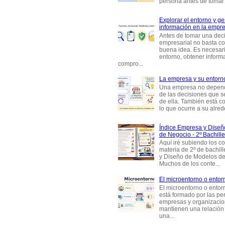
persona antes de tomar d
Explorar el entorno y ge
información en la empr
Antes de tomar una dec
empresarial no basta co
buena idea. Es necesari
entorno, obtener informa
compro...
La empresa y su entorn
Una empresa no depen
de las decisiones que s
de ella. También está c
lo que ocurre a su alrede
Índice Empresa y Dise
de Negocio - 2º Bachille
Aquí iré subiendo los c
materia de 2º de bachil
y Diseño de Modelos de
Muchos de los conte...
El microentorno o entor
El microentorno o entor
está formado por las pe
empresas y organizaci
mantienen una relación
una...