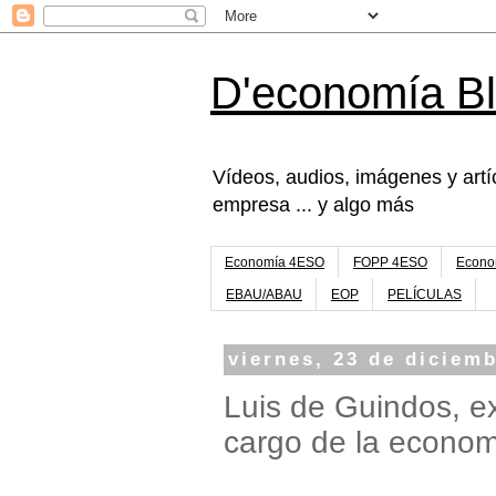
D'economía B
Vídeos, audios, imágenes y artíc
empresa ... y algo más
Economía 4ESO
FOPP 4ESO
Econo
EBAU/ABAU
EOP
PELÍCULAS
viernes, 23 de diciem
Luis de Guindos, e
cargo de la econo