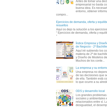
Antes de tomar una dec
empresarial no basta co
buena idea. Es necesari
entorno, obtener informa
compro...
Ejercicios de demanda, oferta y equili
resueltos
Aquí os dejo la solución a los ejercici
“ Ejercicios de demanda, oferta y equil
”
Índice Empresa y Dise
de Negocio - 2º Bachille
Aquí iré subiendo los c
materia de 2º de bachil
y Diseño de Modelos de
Muchos de los conte...
La empresa y su entorn
Una empresa no depen
de las decisiones que s
de ella. También está c
lo que ocurre a su alrede
ODS y desarrollo local
Los grandes problemas
sociales y ambientales 
relacionados entre sí. L
desigualdad, el desemp