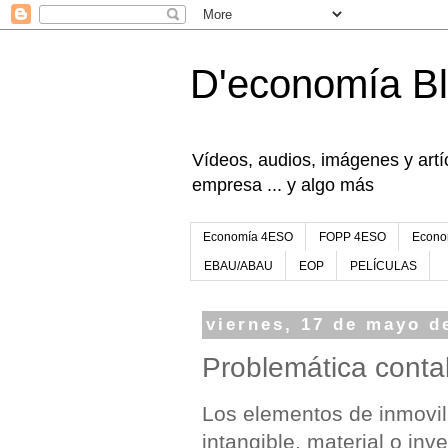
D'economía B
Vídeos, audios, imágenes y artíc
empresa ... y algo más
Economía 4ESO
FOPP 4ESO
Econo
EBAU/ABAU
EOP
PELÍCULAS
viernes, 17 de mayo d
Problemática contab
Los elementos de inmovil
intangible, material o inv