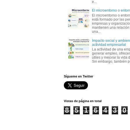
e...
El microentorno o entor
El microentorno o entor
está formado por las pe
empresas y organizaci
mantienen una relación
una...
Impacto social y ambient
actividad empresarial
La actividad de una em
generar empleo, ofrecer
útiles y mejorar la vida 
Sin embargo, también p
Sígueme en Twitter
Vistas de página en total
8
5
1
6
4
3
0