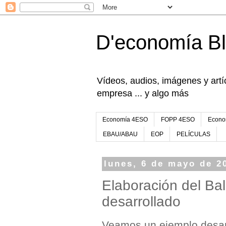
D'economía B
Vídeos, audios, imágenes y artíc
empresa ... y algo más
Economía 4ESO
FOPP 4ESO
Econo
EBAU/ABAU
EOP
PELÍCULAS
lunes, 6 de mayo de 2
Elaboración del Ba
desarrollado
Veamos un ejemplo desar