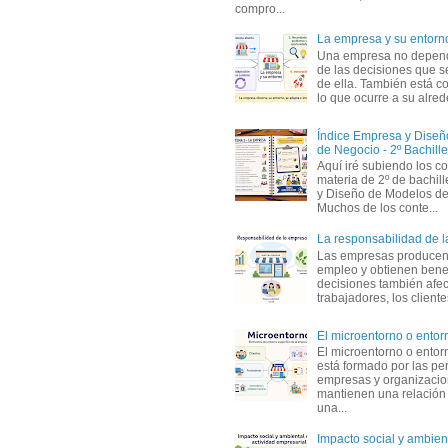
compro...
La empresa y su entorn
Una empresa no depen
de las decisiones que s
de ella. También está c
lo que ocurre a su alrede
Índice Empresa y Dise
de Negocio - 2º Bachille
Aquí iré subiendo los c
materia de 2º de bachil
y Diseño de Modelos de
Muchos de los conte...
La responsabilidad de 
Las empresas producen
empleo y obtienen benef
decisiones también afec
trabajadores, los clientes,
El microentorno o entor
El microentorno o entor
está formado por las pe
empresas y organizaci
mantienen una relación
una...
Impacto social y ambient