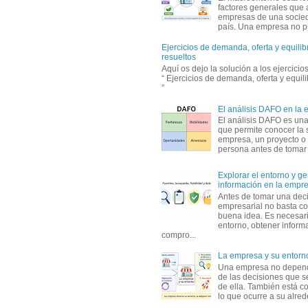
factores generales que 
empresas de una socie
país. Una empresa no pu
Ejercicios de demanda, oferta y equili
resueltos
Aquí os dejo la solución a los ejercici
“ Ejercicios de demanda, oferta y equil
”
El análisis DAFO en la
El análisis DAFO es un
que permite conocer la 
empresa, un proyecto o
persona antes de tomar d
Explorar el entorno y ge
información en la empr
Antes de tomar una dec
empresarial no basta co
buena idea. Es necesari
entorno, obtener informa
compro...
La empresa y su entorn
Una empresa no depen
de las decisiones que s
de ella. También está c
lo que ocurre a su alrede