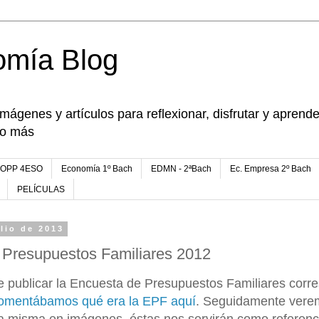
omía Blog
imágenes y artículos para reflexionar, disfrutar y apren
go más
FOPP 4ESO
Economía 1º Bach
EDMN - 2ªBach
Ec. Empresa 2º Bach
PELÍCULAS
ulio de 2013
 Presupuestos Familiares 2012
e publicar la Encuesta de Presupuestos Familiares corre
omentábamos qué era la EPF aquí
. Seguidamente vere