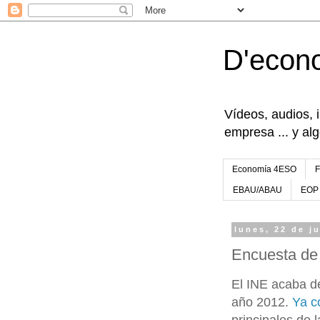
D'econ
Vídeos, audios, 
empresa ... y al
Economía 4ESO
EBAU/ABAU
EOP
lunes, 22 de j
Encuesta de
El INE acaba d
año 2012.
Ya c