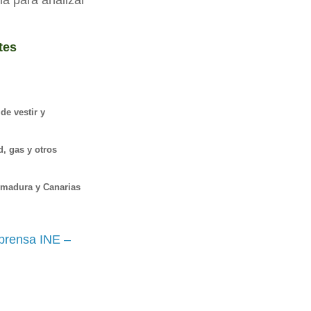
ia para analizar
tes
de vestir y
, gas y otros
emadura y Canarias
prensa INE –