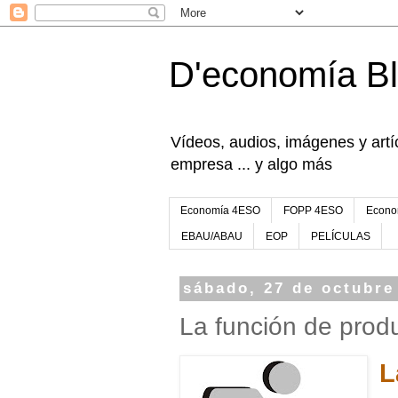
D'economía B
Vídeos, audios, imágenes y artíc
empresa ... y algo más
Economía 4ESO
FOPP 4ESO
Econo
EBAU/ABAU
EOP
PELÍCULAS
sábado, 27 de octubre
La función de prod
L