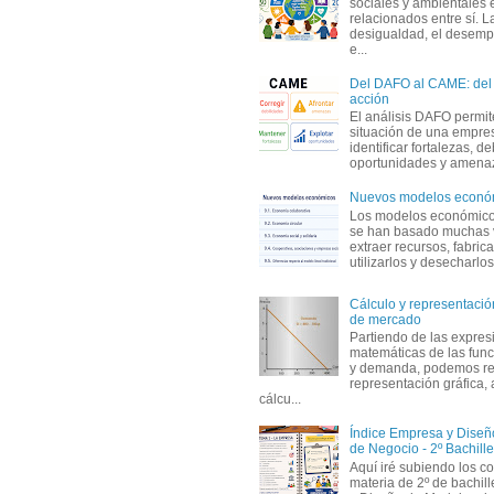
sociales y ambientales 
relacionados entre sí. L
desigualdad, el desemp
e...
Del DAFO al CAME: del a
acción
El análisis DAFO permit
situación de una empre
identificar fortalezas, d
oportunidades y amenaza
Nuevos modelos econó
Los modelos económicos
se han basado muchas 
extraer recursos, fabric
utilizarlos y desecharlos
Cálculo y representación
de mercado
Partiendo de las expres
matemáticas de las func
y demanda, podemos rea
representación gráfica, 
cálcu...
Índice Empresa y Dise
de Negocio - 2º Bachille
Aquí iré subiendo los c
materia de 2º de bachil