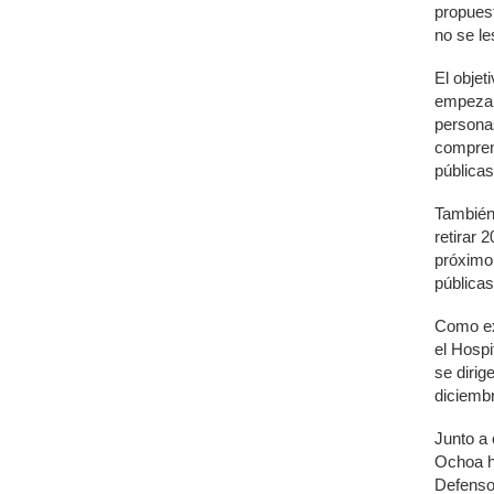
propuest
no se le
El objet
empezar
persona
compren 
pública
También
retirar 
próximo
pública
Como ex
el Hosp
se dirig
diciembr
Junto a 
Ochoa h
Defensor