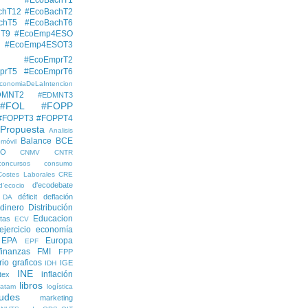
chT12
#EcoBachT2
chT5
#EcoBachT6
hT9
#EcoEmp4ESO
#EcoEmp4ESOT3
#EcoEmprT2
prT5
#EcoEmprT6
conomiaDeLaIntencion
DMNT2
#EDMNT3
#FOL
#FOPP
#FOPPT3
#FOPPT4
 Propuesta
Analisis
Balance
BCE
móvil
EO
CNMV
CNTR
concursos
consumo
Costes Laborales
CRE
d'ecodebate
d'ecocio
déficit
deflación
DA
dinero
Distribución
Educacion
tas
ECV
ejercicio economía
EPA
Europa
EPF
finanzas
FMI
FPP
rio
graficos
IGE
IDH
INE
inflación
itex
libros
latam
logística
udes
marketing