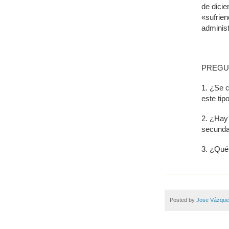
de dicie
«sufrien
adminis
PREGU
1. ¿Se c
este ti
2. ¿Hay 
secunda
3. ¿Qué
Posted by
Jose Vázqu