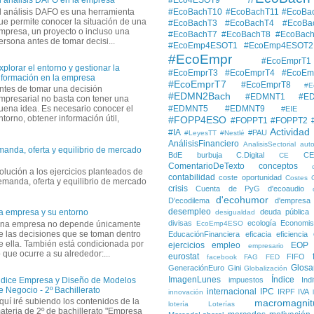
l análisis DAFO en la empresa
l análisis DAFO es una herramienta
#EcoBachT10
#EcoBachT11
#EcoBa
ue permite conocer la situación de una
#EcoBachT3
#EcoBachT4
#EcoBa
mpresa, un proyecto o incluso una
#EcoBachT7
#EcoBachT8
#EcoBac
ersona antes de tomar decisi...
#EcoEmp4ESOT1
#EcoEmp4ESOT2
#EcoEmpr
#EcoEmprT1
xplorar el entorno y gestionar la
#EcoEmprT3
#EcoEmprT4
#EcoEm
nformación en la empresa
#EcoEmprT7
#EcoEmprT8
#E
ntes de tomar una decisión
#EDMN2Bach
#EDMNT1
#E
mpresarial no basta con tener una
#EDMNT5
#EDMNT9
uena idea. Es necesario conocer el
#EIE
ntorno, obtener información útil,
#FOPP4ESO
#FOPPT1
#FOPPT2
Actividad
#IA
#PAU
#LeyesTT
#Nestlé
AnálisisFinanciero
AnalisisSectorial
auto
manda, oferta y equilibrio de mercado
BdE
burbuja
C.Digital
C
CE
ComentarioDeTexto
conceptos
solución a los ejercicios planteados de
contabilidad
coste oportunidad
Costes
demanda, oferta y equilibrio de mercado
crisis
Cuenta de PyG
d'ecoaudio
d'ecohumor
D'ecodilema
d'empresa
desempleo
deuda pública
a empresa y su entorno
desigualdad
divisas
ecología
Economis
na empresa no depende únicamente
EcoEmp4ESO
e las decisiones que se toman dentro
EducaciónFinanciera
eficacia
eficiencia
e ella. También está condicionada por
ejercicios
empleo
EOP
empresario
o que ocurre a su alrededor:...
eurostat
FIFO
facebook
FAG
FED
Glosa
GeneraciónEuro
Gini
Globalización
ImagenLunes
Índice
impuestos
Ind
ndice Empresa y Diseño de Modelos
e Negocio - 2º Bachillerato
internacional
IPC
IRPF
IVA
innovación
quí iré subiendo los contenidos de la
macromagnit
lotería
Loterías
ateria de 2º de bachillerato "Empresa