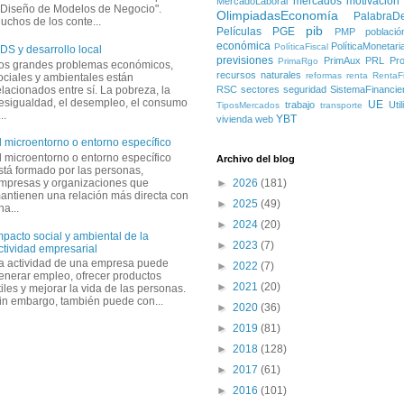
mercados
motivación
MercadoLaboral
 Diseño de Modelos de Negocio".
OlimpiadasEconomía
PalabraD
uchos de los conte...
pib
Películas
PGE
PMP
població
económica
PolíticaMonetari
PolíticaFiscal
DS y desarrollo local
previsiones
PrimAux
PRL
Pro
PrimaRgo
os grandes problemas económicos,
recursos naturales
reformas
renta
RentaFi
ociales y ambientales están
elacionados entre sí. La pobreza, la
RSC
sectores
seguridad
SistemaFinancie
esigualdad, el desempleo, el consumo
UE
trabajo
Uti
TiposMercados
transporte
..
YBT
vivienda
web
l microentorno o entorno específico
l microentorno o entorno específico
Archivo del blog
stá formado por las personas,
mpresas y organizaciones que
►
2026
(181)
antienen una relación más directa con
►
2025
(49)
na...
►
2024
(20)
mpacto social y ambiental de la
►
2023
(7)
ctividad empresarial
a actividad de una empresa puede
►
2022
(7)
enerar empleo, ofrecer productos
►
2021
(20)
tiles y mejorar la vida de las personas.
in embargo, también puede con...
►
2020
(36)
►
2019
(81)
►
2018
(128)
►
2017
(61)
►
2016
(101)