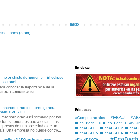
Inicio
omentarios (Atom)
En obras
l mejor chiste de Eugenio – El eclipse
el coronel
ara conocer la importancia de la
orrecta comunicación …
l macroentorno o entorno general.
Etiquetas
nálisis PESTEL
#EBAU #AB
l macroentorno está formado por los
#Competenciales
actores generales que afectan a las
#Eco1BachT10
#Eco1BachT6
#Eco1
mpresas de una sociedad o de un
#Eco4ESOT1
#Eco4ESOT2
#Eco4E
aís. Una empresa no puede contro...
#Eco4ESOT5
#Eco4ESOT6
#Eco4E
#EcoBach
#Eco4ESOT9