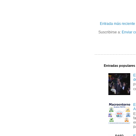
Entrada más reciente
Suscribirse a:
Enviar c
Entradas populares
E
d
P
c
E
A
E
f
e
p