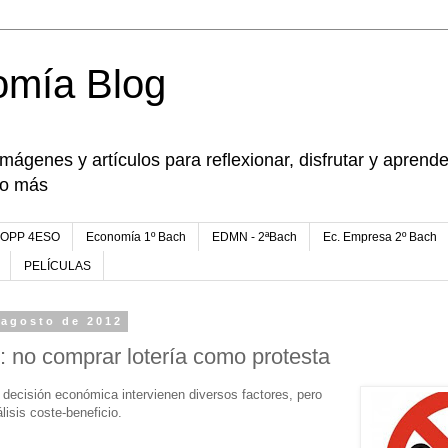
omía Blog
imágenes y artículos para reflexionar, disfrutar y apren
go más
FOPP 4ESO
Economía 1º Bach
EDMN - 2ªBach
Ec. Empresa 2º Bach
PELÍCULAS
 agosto de 2012
: no comprar lotería como protesta
 decisión económica intervienen diversos factores, pero
lisis coste-beneficio.