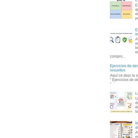
E
E
q
e
p
E
i
A
e
b
e
compro...
Ejercicios de de
resueltos
Aquí os dejo la 
“ Ejercicios de 
”
L
U
d
d
l
Í
d
A
m