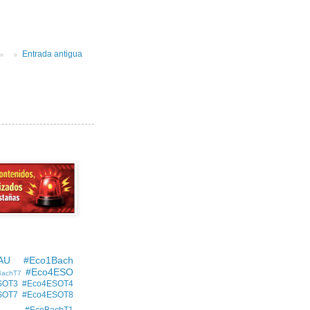
Entrada antigua
AU
#Eco1Bach
#Eco4ESO
BachT7
SOT3
#Eco4ESOT4
SOT7
#Eco4ESOT8
#EcoBachT1