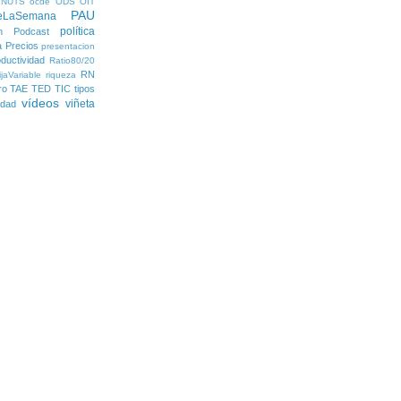
NUTS
ocde
ODS
OIT
PAU
eLaSemana
política
n
Podcast
a
Precios
presentacion
ductividad
Ratio80/20
RN
jaVariable
riqueza
ro
TAE
TED
TIC
tipos
vídeos
viñeta
lidad