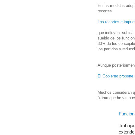
En las medidas adopta
recortes
Los recortes e impues
que incluyen: subida 
sueldo de los funcion
30% de los concejales
los partidos y reducc
Aunque posteriorment
El Gobierno propone 
Muchos consideran qu
última que he visto es
Funciona
Trabaja
extende