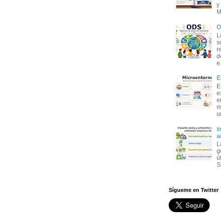
y
M
O
L
s
r
d
e.
E
E
e
e
m
u
I
a
L
g
ú
S
Sígueme en Twitter