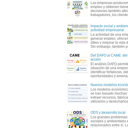
Las empresas producen
empleo y obtienen benef
decisiones también afec
trabajadores, los clientes,
Impacto social y ambient
actividad empresarial
La actividad de una em
generar empleo, ofrecer
útiles y mejorar la vida 
Sin embargo, también p
Del DAFO al CAME: del a
acción
El análisis DAFO permit
situación de una empre
identificar fortalezas, d
oportunidades y amenaza
Nuevos modelos econó
Los modelos económicos
se han basado muchas 
extraer recursos, fabric
utilizarlos y desecharlos
ODS y desarrollo local
Los grandes problemas
sociales y ambientales 
relacionados entre sí. L