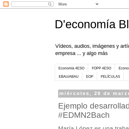
D'economía B
Vídeos, audios, imágenes y artíc
empresa ... y algo más
Economía 4ESO
FOPP 4ESO
Econo
EBAU/ABAU
EOP
PELÍCULAS
miércoles, 26 de marz
Ejemplo desarrolla
#EDMN2Bach
María López es una traba