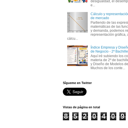
desigualdad, el desemp
e...
Cálculo y representación
de mercado
Partiendo de las expres
matemáticas de las func
y demanda, podemos rea
representación gráfica, 
cálcu...
Índice Empresa y Dise
de Negocio - 2º Bachille
Aquí iré subiendo los c
materia de 2º de bachil
y Diseño de Modelos de
Muchos de los conte...
Sígueme en Twitter
Vistas de página en total
8
5
2
0
4
0
9