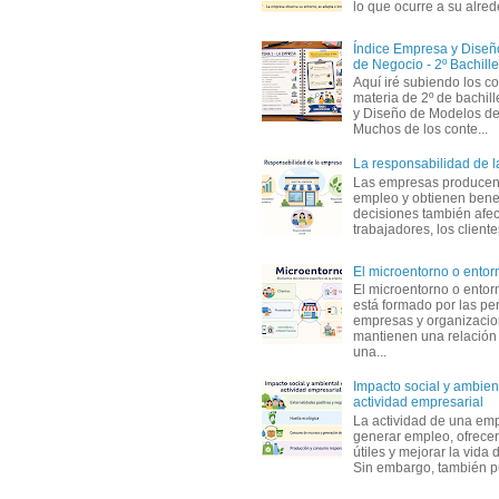
lo que ocurre a su alrede
Índice Empresa y Dise
de Negocio - 2º Bachille
Aquí iré subiendo los c
materia de 2º de bachil
y Diseño de Modelos de
Muchos de los conte...
La responsabilidad de 
Las empresas producen
empleo y obtienen benef
decisiones también afec
trabajadores, los clientes,
El microentorno o entor
El microentorno o entor
está formado por las pe
empresas y organizaci
mantienen una relación
una...
Impacto social y ambient
actividad empresarial
La actividad de una em
generar empleo, ofrecer
útiles y mejorar la vida 
Sin embargo, también p