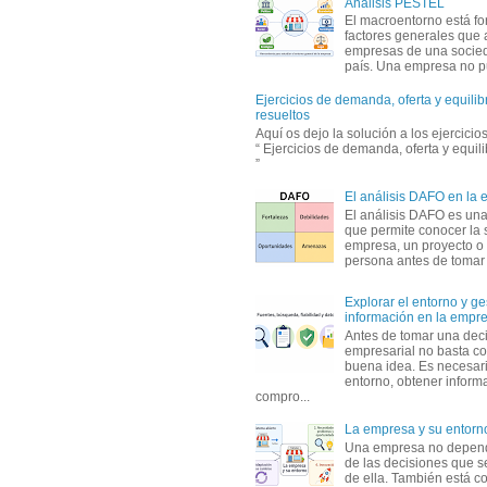
Análisis PESTEL
El macroentorno está fo
factores generales que 
empresas de una socie
país. Una empresa no pu
Ejercicios de demanda, oferta y equili
resueltos
Aquí os dejo la solución a los ejercici
“ Ejercicios de demanda, oferta y equil
”
El análisis DAFO en la
El análisis DAFO es un
que permite conocer la 
empresa, un proyecto o
persona antes de tomar d
Explorar el entorno y ge
información en la empr
Antes de tomar una dec
empresarial no basta co
buena idea. Es necesari
entorno, obtener informa
compro...
La empresa y su entorn
Una empresa no depen
de las decisiones que s
de ella. También está c