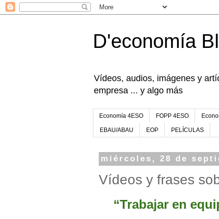
D'economía B
Vídeos, audios, imágenes y artíc
empresa ... y algo más
Economía 4ESO
FOPP 4ESO
Econo
EBAU/ABAU
EOP
PELÍCULAS
miércoles, 28 de sept
Vídeos y frases sob
“Trabajar en equip