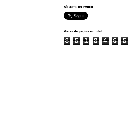
Sígueme en Twitter
Vistas de página en total
8
5
1
8
4
6
5