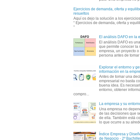
Ejercicios de demanda, oferta y equili
resueltos
Aquí os dejo la solución a los ejercici
“ Ejercicios de demanda, oferta y equil
”
El análisis DAFO en la
El análisis DAFO es un
que permite conocer la 
empresa, un proyecto o
persona antes de tomar d
Explorar el entorno y ge
información en la empr
Antes de tomar una dec
empresarial no basta co
buena idea. Es necesari
entorno, obtener informa
compro...
La empresa y su entorn
Una empresa no depen
de las decisiones que s
de ella. También está c
lo que ocurre a su alrede
Índice Empresa y Dise
de Negocio - 2º Bachille