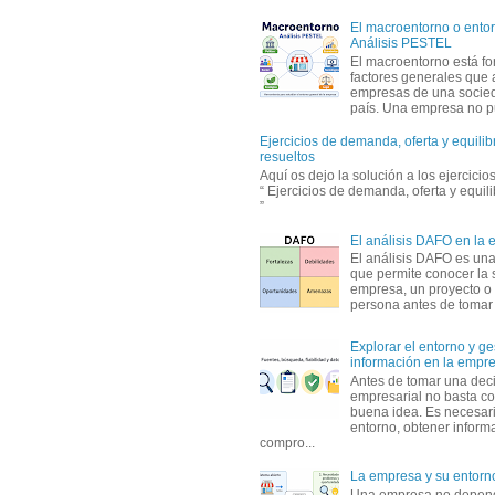
El macroentorno o entor
Análisis PESTEL
El macroentorno está fo
factores generales que 
empresas de una socie
país. Una empresa no pu
Ejercicios de demanda, oferta y equili
resueltos
Aquí os dejo la solución a los ejercici
“ Ejercicios de demanda, oferta y equil
”
El análisis DAFO en la
El análisis DAFO es un
que permite conocer la 
empresa, un proyecto o
persona antes de tomar d
Explorar el entorno y ge
información en la empr
Antes de tomar una dec
empresarial no basta co
buena idea. Es necesari
entorno, obtener informa
compro...
La empresa y su entorn
Una empresa no depen