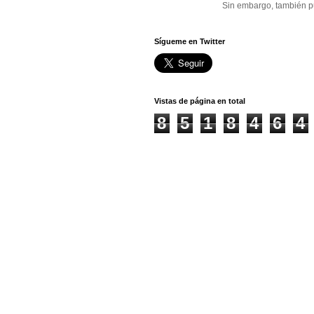
Sin embargo, también p
Sígueme en Twitter
Vistas de página en total
8
5
1
8
4
6
4