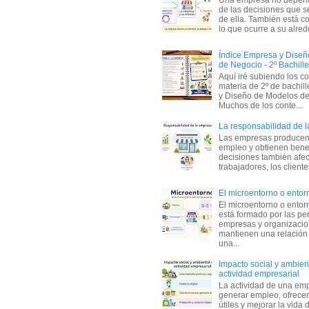
de las decisiones que s
de ella. También está c
lo que ocurre a su alrede
Índice Empresa y Dise
de Negocio - 2º Bachille
Aquí iré subiendo los c
materia de 2º de bachil
y Diseño de Modelos de
Muchos de los conte...
La responsabilidad de 
Las empresas producen
empleo y obtienen benef
decisiones también afec
trabajadores, los clientes,
El microentorno o entor
El microentorno o entor
está formado por las pe
empresas y organizaci
mantienen una relación
una...
Impacto social y ambient
actividad empresarial
La actividad de una em
generar empleo, ofrecer
útiles y mejorar la vida 