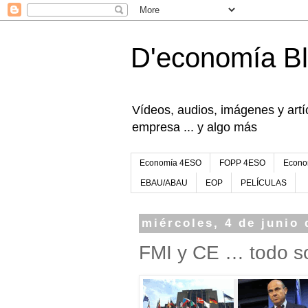
D'economía B
Vídeos, audios, imágenes y artíc
empresa ... y algo más
Economía 4ESO
FOPP 4ESO
Econo
EBAU/ABAU
EOP
PELÍCULAS
miércoles, 4 de junio 
FMI y CE … todo s