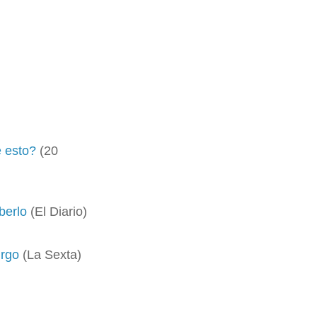
e esto?
(20
berlo
(El Diario)
urgo
(La Sexta)