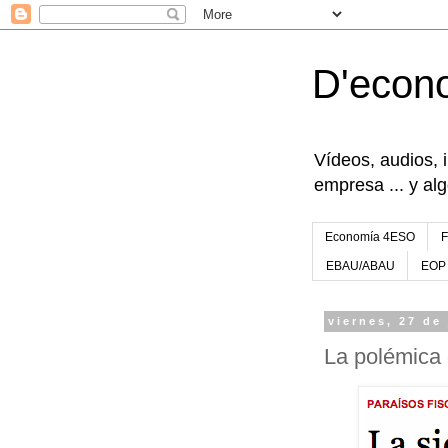
D'econ
Vídeos, audios, 
empresa ... y al
Economía 4ESO
EBAU/ABAU
EOP
viernes, 27 de
La polémica 