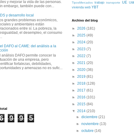
tiles y mejorar la vida de las personas.
UE
trabajo
Uti
TiposMercados
transporte
in embargo, también puede con...
YBT
vivienda
web
DS y desarrollo local
os grandes problemas económicos,
Archivo del blog
ociales y ambientales están
elacionados entre sí. La pobreza, la
►
2026
(181)
esigualdad, el desempleo, el consumo
►
2025
(49)
..
►
2024
(20)
el DAFO al CAME: del análisis a la
►
2023
(7)
cción
l análisis DAFO permite conocer la
►
2022
(7)
ituación de una empresa, pero
►
2021
(20)
dentificar fortalezas, debilidades,
portunidades y amenazas no es sufic...
►
2020
(36)
►
2019
(81)
►
2018
(128)
►
2017
(61)
►
2016
(101)
►
2015
(84)
total
▼
2014
(210)
6
9
9
5
►
diciembre
(21)
►
noviembre
(13)
►
octubre
(14)