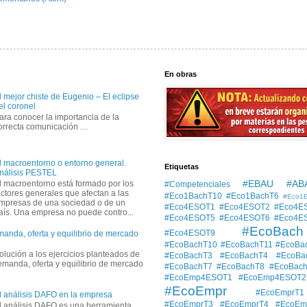
En obras
l mejor chiste de Eugenio – El eclipse
el coronel
ara conocer la importancia de la
orrecta comunicación …
l macroentorno o entorno general.
Etiquetas
nálisis PESTEL
#EBAU #AB
l macroentorno está formado por los
#Competenciales
actores generales que afectan a las
#Eco1BachT10
#Eco1BachT6
#Eco1
mpresas de una sociedad o de un
#Eco4ESOT1
#Eco4ESOT2
#Eco4E
aís. Una empresa no puede contro...
#Eco4ESOT5
#Eco4ESOT6
#Eco4E
#EcoBach
#Eco4ESOT9
manda, oferta y equilibrio de mercado
#EcoBachT10
#EcoBachT11
#EcoBa
solución a los ejercicios planteados de
#EcoBachT3
#EcoBachT4
#EcoBa
demanda, oferta y equilibrio de mercado
#EcoBachT7
#EcoBachT8
#EcoBac
#EcoEmp4ESOT1
#EcoEmp4ESOT2
#EcoEmpr
#EcoEmprT1
l análisis DAFO en la empresa
#EcoEmprT3
#EcoEmprT4
#EcoEm
l análisis DAFO es una herramienta