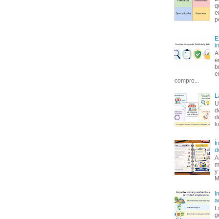
q
e
p
E
i
A
e
b
e
compro...
L
U
d
d
l
Í
d
A
m
y
M
I
a
L
g