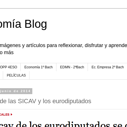
omía Blog
imágenes y artículos para reflexionar, disfrutar y apren
go más
FOPP 4ESO
Economía 1º Bach
EDMN - 2ªBach
Ec. Empresa 2º Bach
PELÍCULAS
 junio de 2014
de las SICAV y los eurodiputados