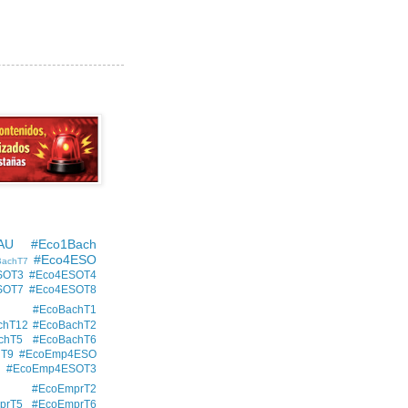
AU
#Eco1Bach
#Eco4ESO
BachT7
SOT3
#Eco4ESOT4
SOT7
#Eco4ESOT8
#EcoBachT1
chT12
#EcoBachT2
chT5
#EcoBachT6
hT9
#EcoEmp4ESO
#EcoEmp4ESOT3
#EcoEmprT2
prT5
#EcoEmprT6