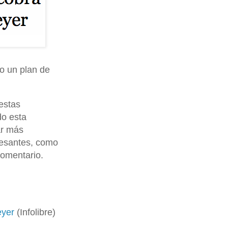
to un plan de
estas
do esta
ar más
resantes, como
comentario.
eyer
(Infolibre)