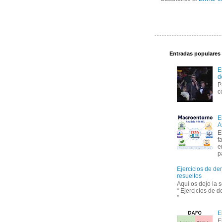
Entradas populares
E
d
P
c
E
A
E
f
e
p
Ejercicios de de
resueltos
Aquí os dejo la 
“ Ejercicios de 
”
E
E