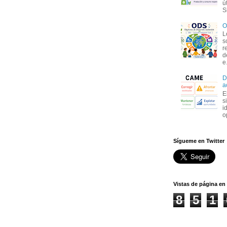
ú
S
O
L
s
r
d
e.
D
a
E
s
i
o
Sígueme en Twitter
Vistas de página en 
8
5
1