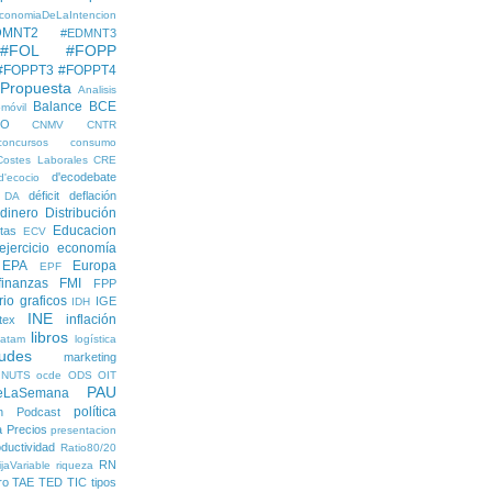
conomiaDeLaIntencion
DMNT2
#EDMNT3
#FOL
#FOPP
#FOPPT3
#FOPPT4
 Propuesta
Analisis
Balance
BCE
móvil
EO
CNMV
CNTR
concursos
consumo
Costes Laborales
CRE
d'ecodebate
d'ecocio
déficit
deflación
DA
dinero
Distribución
Educacion
tas
ECV
ejercicio economía
EPA
Europa
EPF
finanzas
FMI
FPP
rio
graficos
IGE
IDH
INE
inflación
itex
libros
latam
logística
udes
marketing
NUTS
ocde
ODS
OIT
PAU
eLaSemana
política
n
Podcast
a
Precios
presentacion
ductividad
Ratio80/20
RN
jaVariable
riqueza
ro
TAE
TED
TIC
tipos