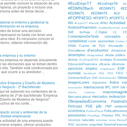
#EcoEmprT7
ue permite conocer la situación de una
#EcoEmprT8
#E
mpresa, un proyecto o incluso una
#EDMN2Bach
#EDMNT1
#E
ersona antes de tomar decisi...
#EDMNT5
#EDMNT9
#EIE
#FOPP4ESO
#FOPPT1
#FOPPT2
xplorar el entorno y gestionar la
Actividad
#IA
#PAU
#LeyesTT
#Nestlé
nformación en la empresa
AnálisisFinanciero
AnalisisSectorial
auto
ntes de tomar una decisión
BdE
burbuja
C.Digital
C
CE
mpresarial no basta con tener una
ComentarioDeTexto
conceptos
uena idea. Es necesario conocer el
contabilidad
coste oportunidad
Costes
ntorno, obtener información útil,
crisis
Cuenta de PyG
d'ecoaudio
d'ecohumor
D'ecodilema
d'empresa
desempleo
deuda pública
a empresa y su entorno
desigualdad
divisas
ecología
Economis
na empresa no depende únicamente
EcoEmp4ESO
e las decisiones que se toman dentro
EducaciónFinanciera
eficacia
eficiencia
e ella. También está condicionada por
ejercicios
empleo
EOP
empresario
o que ocurre a su alrededor:...
eurostat
FIFO
facebook
FAG
FED
Glosa
GeneraciónEuro
Gini
Globalización
ImagenLunes
Índice
impuestos
Ind
ndice Empresa y Diseño de Modelos
e Negocio - 2º Bachillerato
internacional
IPC
IRPF
IVA
innovación
quí iré subiendo los contenidos de la
macromagnit
lotería
Loterías
ateria de 2º de bachillerato "Empresa
mercados
motivación
MercadoLaboral
 Diseño de Modelos de Negocio".
OlimpiadasEconomía
PalabraD
uchos de los conte...
pib
Películas
PGE
PMP
població
económica
PolíticaMonetari
PolíticaFiscal
mpacto social y ambiental de la
previsiones
PrimAux
PRL
Pro
PrimaRgo
ctividad empresarial
recursos naturales
reformas
renta
RentaFi
a actividad de una empresa puede
enerar empleo, ofrecer productos
RSC
sectores
seguridad
SistemaFinancie